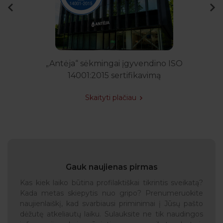
„Antėja“ sėkmingai įgyvendino ISO
14001:2015 sertifikavimą
Skaityti plačiau
Gauk naujienas pirmas
Kas kiek laiko būtina profilaktiškai tikrintis sveikatą?
Kada metas skiepytis nuo gripo? Prenumeruokite
naujienlaiškį, kad svarbiausi priminimai į Jūsų pašto
dėžutę atkeliautų laiku. Sulauksite ne tik naudingos