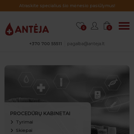
Atraskite specialius šio mėnesio pasiūlymus!
0
0
+370 700 55511
pagalba@anteja.lt
PROCEDŪRŲ KABINETAI
Tyrimai
Skiepai