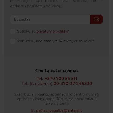
informacijos kaip rūpintis savo sveikata, bet ir
geriausių pasiūlymų bei akcijų.
Sutinku su
privatumo politika
Patvirtinu, kad man yra 14 metų ar daugiau
Klientų aptarnavimas
Tel.:
+370 700 55 511
Tel.: (iš užsienio)
00-370-37-245330
Skambučiai į klientų aptarnavimo centro numerį
apmokestinami pagal Jūsų ryšio operatoriaus
taikomą tarifą.
El. paštas:
pagalba@anteja.lt