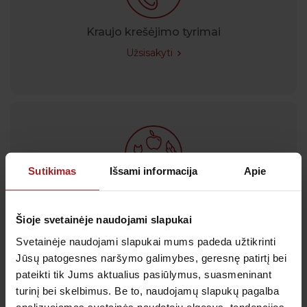
Kraujo krešėjimo tyrimai
Užsisakyti
Sutikimas
Išsami informacija
Apie
Jautrumo maistui tyrimai
Užsisakyti
Šioje svetainėje naudojami slapukai
Svetainėje naudojami slapukai mums padeda užtikrinti
Jūsų patogesnes naršymo galimybes, geresnę patirtį bei
pateikti tik Jums aktualius pasiūlymus, suasmeninant
Visi tyrimai
turinį bei skelbimus. Be to, naudojamų slapukų pagalba
analizuojamas svetainės naudotojų elgesys, tendencijos,