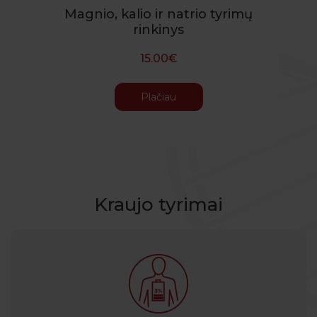
imų
Magnio, kalio ir natrio tyrimų
Nu
rinkinys
15.00€
Plačiau
Kraujo tyrimai