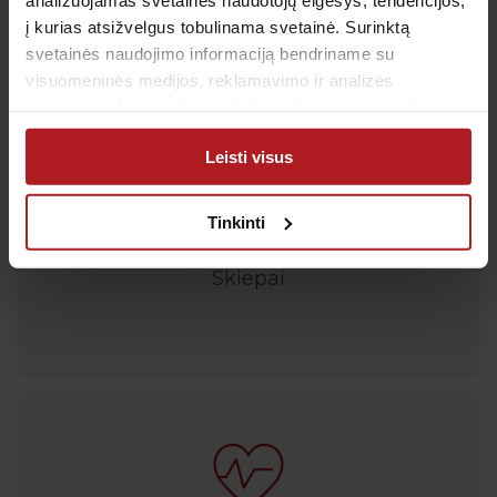
į kurias atsižvelgus tobulinama svetainė. Surinktą
svetainės naudojimo informaciją bendriname su
Paslaugos
visuomeninės medijos, reklamavimo ir analizės
partneriais, kurie gali ją pridėti prie kitos jūsų pateiktos
arba naudojant paslaugas surinktos informacijos.
Leisti visus
Tinkinti
Skiepai