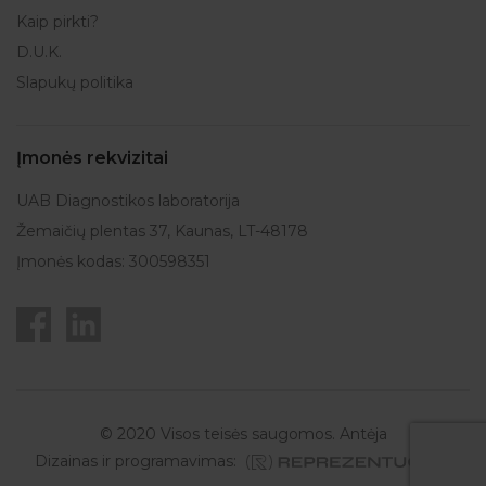
Kaip pirkti?
D.U.K.
Slapukų politika
Įmonės rekvizitai
UAB Diagnostikos laboratorija
Žemaičių plentas 37, Kaunas, LT-48178
Įmonės kodas: 300598351
© 2020 Visos teisės saugomos. Antėja
Dizainas ir programavimas: