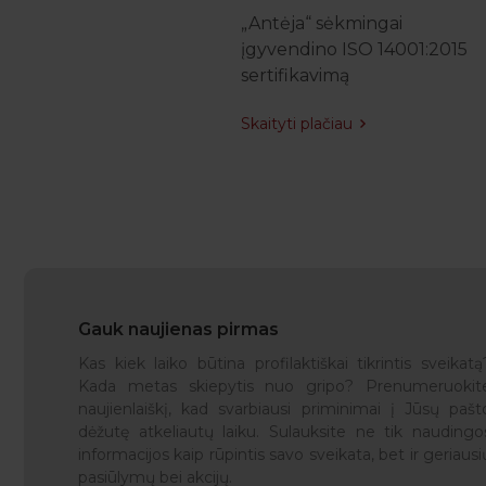
 „Antėja“ klinika
„Antėja“ sėkmingai
e – platus medicinos
įgyvendino ISO 14001:2015
gų spektras vienoje
sertifikavimą
e
Skaityti plačiau
 plačiau
Gauk naujienas pirmas
Kas kiek laiko būtina profilaktiškai tikrintis sveikatą
Kada metas skiepytis nuo gripo? Prenumeruokit
naujienlaiškį, kad svarbiausi priminimai į Jūsų pašt
dėžutę atkeliautų laiku. Sulauksite ne tik naudingo
informacijos kaip rūpintis savo sveikata, bet ir geriausi
pasiūlymų bei akcijų.