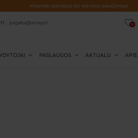
Atraskite specialius šio mėnesio pasiūlymus!
11
pagalba@anteja.lt
0
YDYTOJAI
PASLAUGOS
AKTUALU
API