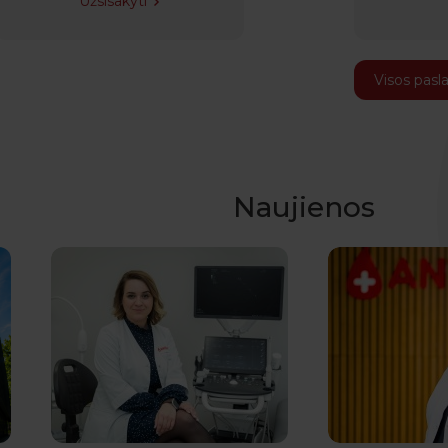
Užsisakyti
Visos pasl
Naujienos