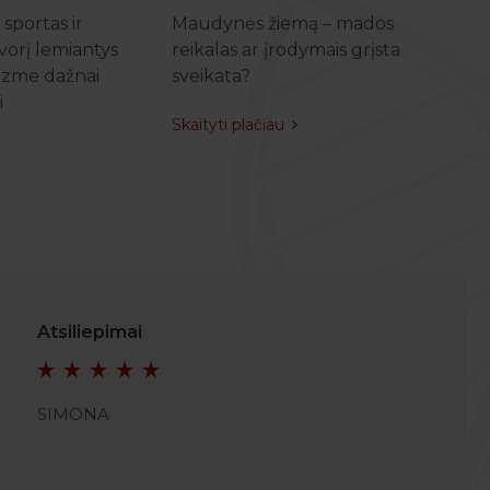
sportas ir
Maudynės žiemą – mados
K
vorį lemiantys
reikalas ar įrodymais grįsta
m
izme dažnai
sveikata?
s
i
Skaityti plačiau
Sk
Atsiliepimai
SIMONA
JULIAN