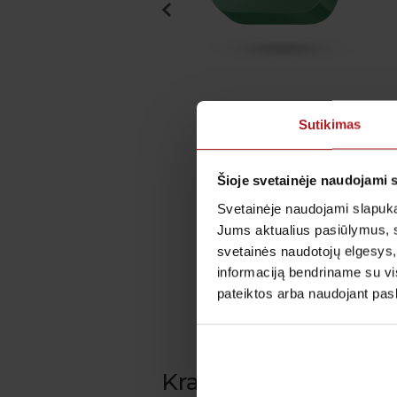
i plintančių ligų
Magnio, kalio ir
Sutikimas
mų programos
tyrimų rink
4.00€ iki 121.00€
15.00€
Šioje svetainėje naudojami 
Svetainėje naudojami slapuka
Plačiau
Plačiau
Jums aktualius pasiūlymus, 
svetainės naudotojų elgesys,
informaciją bendriname su vis
pateiktos arba naudojant pas
Kraujo tyrimai