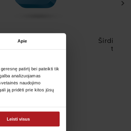
Širdies ir kraujagyslių ligų
Apie
tyrimų programos
Nuo 55.00€ iki 235.00€
esnę patirtį bei pateikti tik
Plačiau
agalba analizuojamas
 svetainės naudojimo
 ją pridėti prie kitos jūsų
Leisti visus
gos