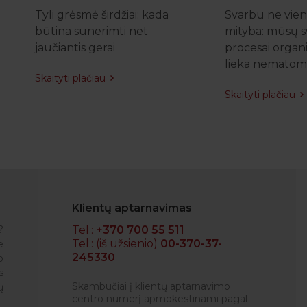
Tyli grėsmė širdžiai: kada
Svarbu ne vien 
būtina sunerimti net
mityba: mūsų s
jaučiantis gerai
procesai organ
lieka nematom
Skaityti plačiau
Skaityti plačiau
Klientų aptarnavimas
?
Tel.:
+370 700 55 511
Tel.: (iš užsienio)
00-370-37-
e
245330
o
RENATA
s
Skambučiai į klientų aptarnavimo
ų
centro numerį apmokestinami pagal