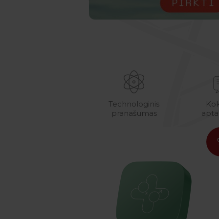
Technologinis
Kok
pranašumas
apta
%