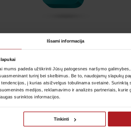
 natrio
Nuovargio tyrimų
Išsami informacija
inys
programos
Nuo 48.00€ iki 168.00€
slapukai
i mums padeda užtikrinti Jūsų patogesnes naršymo galimybes, ger
Plačiau
suasmeninant turinį bei skelbimus. Be to, naudojamų slapukų p
 tendencijos, į kurias atsižvelgus tobulinama svetainė. Surinktą
uomeninės medijos, reklamavimo ir analizės partneriais, kurie gali
laugas surinktos informacijos.
Tinkinti
Paslau