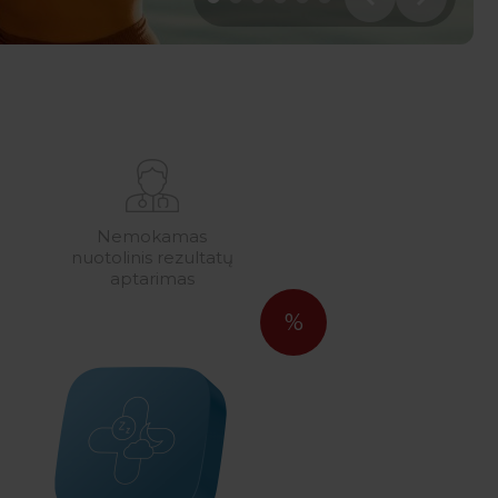
Nemokamas
Profesionali
nuotolinis rezultatų
komanda
aptarimas
%
%