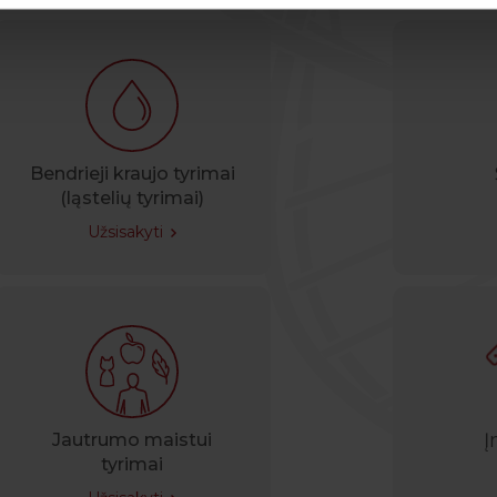
Bendrieji kraujo tyrimai
(ląstelių tyrimai)
Užsisakyti
Jautrumo maistui
tyrimai