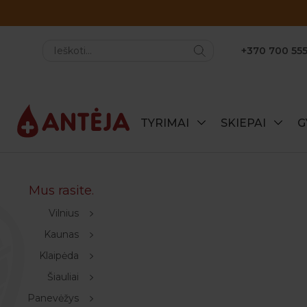
+370 700 555
TYRIMAI
SKIEPAI
G
Mus rasite.
Vilnius
Kaunas
Klaipėda
Šiauliai
Panevėžys