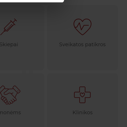
Skiepai
Sveikatos patikros
Įmonėms
Klinikos