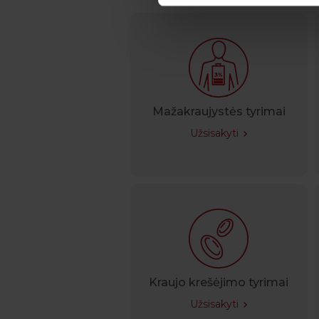
Mažakraujystės tyrimai
Užsisakyti
Kraujo krešėjimo tyrimai
Užsisakyti