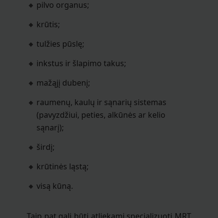
pilvo organus;
krūtis;
tulžies pūslę;
inkstus ir šlapimo takus;
mažąjį dubenį;
raumenų, kaulų ir sąnarių sistemas
(pavyzdžiui, peties, alkūnės ar kelio
sąnarį);
širdį;
krūtinės ląstą;
visą kūną.
Taip pat gali būti atliekami specializuoti MRT