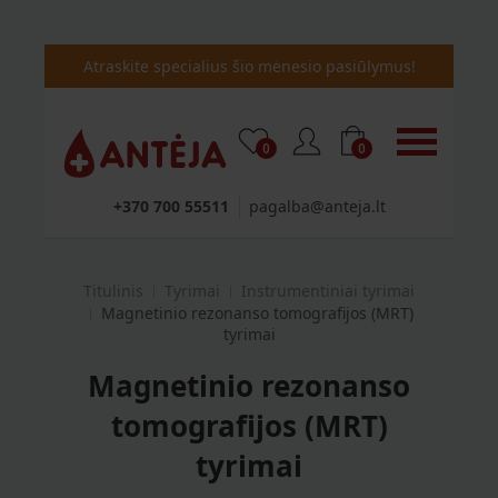
Atraskite specialius šio mėnesio pasiūlymus!
0
0
+370 700 55511
pagalba@anteja.lt
Titulinis
Tyrimai
Instrumentiniai tyrimai
Magnetinio rezonanso tomografijos (MRT)
tyrimai
Magnetinio rezonanso
tomografijos (MRT)
tyrimai