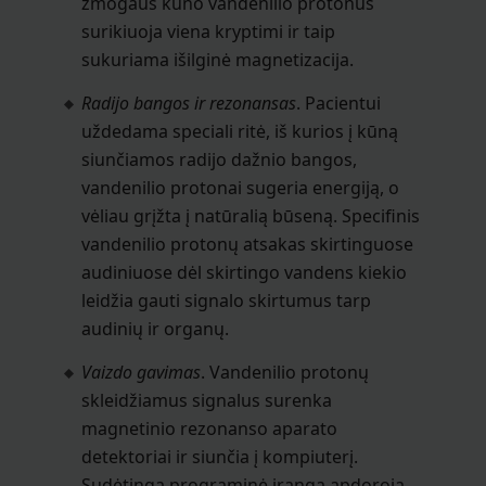
žmogaus kūno vandenilio protonus
surikiuoja viena kryptimi ir taip
sukuriama išilginė magnetizacija.
Radijo bangos ir rezonansas
. Pacientui
uždedama speciali ritė, iš kurios į kūną
siunčiamos radijo dažnio bangos,
vandenilio protonai sugeria energiją, o
vėliau grįžta į natūralią būseną. Specifinis
vandenilio protonų atsakas skirtinguose
audiniuose dėl skirtingo vandens kiekio
leidžia gauti signalo skirtumus tarp
audinių ir organų.
Vaizdo gavimas
. Vandenilio protonų
skleidžiamus signalus surenka
magnetinio rezonanso aparato
detektoriai ir siunčia į kompiuterį.
Sudėtinga programinė įranga apdoroja