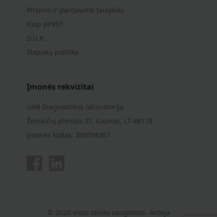
Pirkimo ir pardavimo taisyklės
Kaip pirkti?
D.U.K.
Slapukų politika
Įmonės rekvizitai
UAB Diagnostikos laboratorija
Žemaičių plentas 37, Kaunas, LT-48178
Įmonės kodas: 300598351
© 2020 Visos teisės saugomos. Antėja