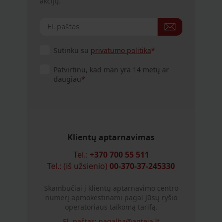
akcijų.
Sutinku su
privatumo politika
Patvirtinu, kad man yra 14 metų ar
daugiau
Klientų aptarnavimas
Tel.:
+370 700 55 511
Tel.: (iš užsienio)
00-370-37-245330
Skambučiai į klientų aptarnavimo centro
numerį apmokestinami pagal Jūsų ryšio
operatoriaus taikomą tarifą.
El. paštas:
pagalba@anteja.lt