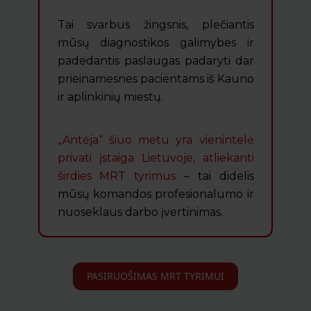
Tai svarbus žingsnis, plečiantis
mūsų diagnostikos galimybes ir
padedantis paslaugas padaryti dar
prieinamesnes pacientams iš Kauno
ir aplinkinių miestų.
„Antėja“ šiuo metu yra vienintelė
privati įstaiga Lietuvoje, atliekanti
širdies MRT tyrimus
– tai didelis
mūsų komandos profesionalumo ir
nuoseklaus darbo įvertinimas.
PASIRUOŠIMAS MRT TYRIMUI