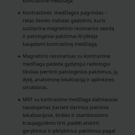
kontrastinė medžiaga.
Kontrastinės medžiagos pagrindas –
retas žemės metalas gadolinis, kuris
sustiprina magnetinio rezonanso vaizdą
ir patologiniai pakitimai išryškėja
kaupdami kontrastinę medžiagą.
Magnetinis rezonansas su kontrastine
medžiaga padeda gydytojui radiologui
tiksliau įvertinti patologinius pakitimus, jų
dydį, anatominę lokalizaciją ir aplinkines
struktūras.
MRT su kontrastine medžiaga dažniausiai
naudojamas įtariant darinius įvairiose
lokalizacijose, širdies ir stambiosioms
kraujagyslėms tirti, padėti atskirti
gerybinius ir piktybinius pakitimus pagal