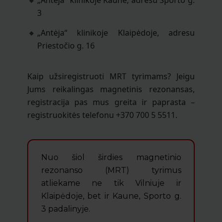
„Antėja“ klinikoje Kaune, adresu Sporto g.
3
„Antėja“ klinikoje Klaipėdoje, adresu
Priestočio g. 16
Kaip užsiregistruoti MRT tyrimams?
Jeigu
Jums reikalingas magnetinis rezonansas,
registracija pas mus greita ir paprasta –
r
egistruokitės telefonu +370 700 5 5511
.
Nuo šiol širdies magnetinio
rezonanso (MRT) tyrimus
atliekame ne tik Vilniuje ir
Klaipėdoje, bet ir Kaune, Sporto g.
3 padalinyje.