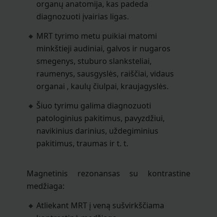
organų anatomija, kas padeda
diagnozuoti įvairias ligas.
MRT tyrimo metu puikiai matomi
minkštieji audiniai, galvos ir nugaros
smegenys, stuburo slanksteliai,
raumenys, sausgyslės, raiščiai, vidaus
organai , kaulų čiulpai, kraujagyslės.
Šiuo tyrimu galima diagnozuoti
patologinius pakitimus, pavyzdžiui,
navikinius darinius, uždegiminius
pakitimus, traumas ir t. t.
Magnetinis rezonansas su kontrastine
medžiaga:
Atliekant MRT į veną sušvirkščiama