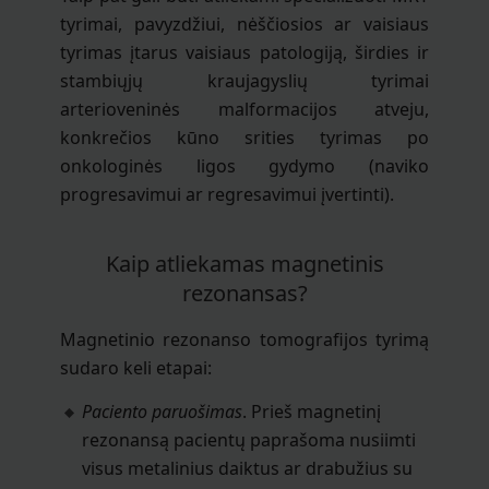
tyrimai, pavyzdžiui, nėščiosios ar vaisiaus
tyrimas įtarus vaisiaus patologiją, širdies ir
stambiųjų kraujagyslių tyrimai
arterioveninės malformacijos atveju,
konkrečios kūno srities tyrimas po
onkologinės ligos gydymo (naviko
progresavimui ar regresavimui įvertinti).
Kaip atliekamas magnetinis
rezonansas?
Magnetinio rezonanso tomografijos tyrimą
sudaro keli etapai:
Paciento paruošimas
. Prieš magnetinį
rezonansą pacientų paprašoma nusiimti
visus metalinius daiktus ar drabužius su