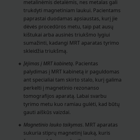
metalinėmis detalėmis, nes metalas gali
trukdyti magnetiniam laukui. Pacientams
paprastai duodamas apsiaustas, kurį jie
dėvės procedūros metu, taip pat ausų
kištukai arba ausinės triukšmo lygiui
sumažinti, kadangi MRT aparatas tyrimo
skleidžia triukšmą.
Įėjimas į MRT kabinetą
. Pacientas
palydimas į MRT kabinetą ir paguldomas
ant specialiai tam skirto stalo, kurį galima
perkelti į magnetinio rezonanso
tomografijos aparatą. Labai svarbu
tyrimo metu kuo ramiau gulėti, kad būtų
gauti aiškūs vaizdai.
Magnetinio lauko taikymas
. MRT aparatas
sukuria stiprų magnetinį lauką, kuris