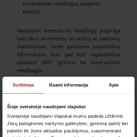
kontrastinės medžiagos kaupimo
pobūdį.
Naudojant kontrastinę medžiagą pagerėja
tam tikrų anatominių struktūrų ar pakitimų
matomumas, todėl gaunama papildomos
informacijos, kuri gali būti nepastebima
atliekant MRT tyrimus be kontrastinės
medžiagos.
Sutikimas
Išsami informacija
Apie
Ar naudoti kontrastinę medžiagą sprendžia
gydytojas radiologas, jeigu reikia
papildomos informacijos.
Šioje svetainėje naudojami slapukai
Svetainėje naudojami slapukai mums padeda užtikrinti
Jūsų patogesnes naršymo galimybes, geresnę patirtį bei
Kai kuriems pacientams, ypač sergantiems
pateikti tik Jums aktualius pasiūlymus, suasmeninant
inkstų nepakankamumu, cukriniu diabetu,