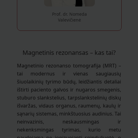
Prof. dr. Nomeda
Valevičienė
Magnetinis rezonansas – kas tai?
Magnetinio rezonanso tomografija (MRT) –
tai modernus ir vienas saugiausių
šiuolaikinių tyrimo būdų, leidžiantis detaliai
ištirti paciento galvos ir nugaros smegenis,
stuburo slankstelius, tarpslankstelinių diskų
išvaržas, vidaus organus, raumenų, kaulų ir
sąnarių sistemas, minkštuosius audinius. Tai
neinvazinis, neskausmingas ir
nekenksmingas tyrimas, kurio metu
naudojama ne jonizuojanti spinduliuotė, o