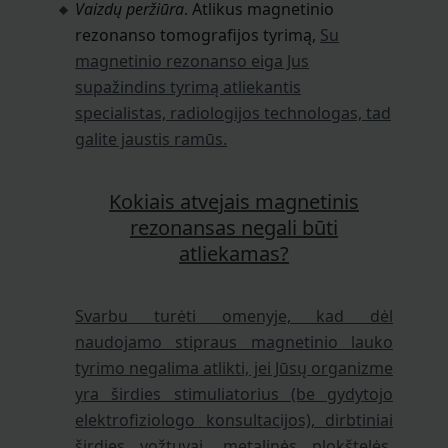
Vaizdų peržiūra
. Atlikus magnetinio
rezonanso tomografijos tyrimą,
Su
magnetinio rezonanso eiga Jus
supažindins tyrimą atliekantis
specialistas, radiologijos technologas, tad
galite jaustis ramūs.
Kokiais atvejais magnetinis
rezonansas negali būti
atliekamas?
Svarbu turėti omenyje, kad dėl
naudojamo stipraus magnetinio lauko
tyrimo negalima atlikti, jei Jūsų organizme
yra širdies stimuliatorius (be gydytojo
elektrofiziologo konsultacijos), dirbtiniai
širdies vožtuvai, metalinės plokštelės,