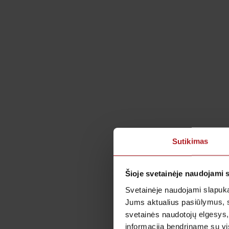
Sutikimas
Šioje svetainėje naudojami 
Svetainėje naudojami slapuka
Jums aktualius pasiūlymus, 
svetainės naudotojų elgesys,
informaciją bendriname su vis