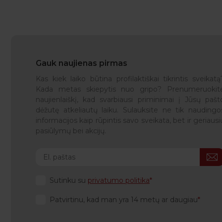
Gauk naujienas pirmas
Kas kiek laiko būtina profilaktiškai tikrintis sveikatą
Kada metas skiepytis nuo gripo? Prenumeruokit
naujienlaiškį, kad svarbiausi priminimai į Jūsų pašt
dėžutę atkeliautų laiku. Sulauksite ne tik naudingo
informacijos kaip rūpintis savo sveikata, bet ir geriausi
pasiūlymų bei akcijų.
Sutinku su
privatumo politika
Patvirtinu, kad man yra 14 metų ar daugiau