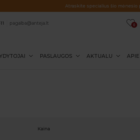
Atraskite specialius šio mėnesio pasiūlymus!
11
pagalba@anteja.lt
0
YDYTOJAI
PASLAUGOS
AKTUALU
API
Kaina