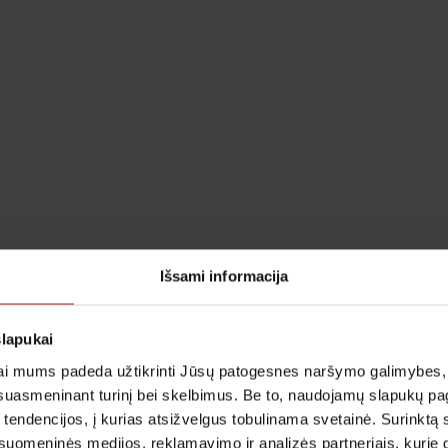
Išsami informacija
slapukai
i mums padeda užtikrinti Jūsų patogesnes naršymo galimybes, ger
suasmeninant turinį bei skelbimus. Be to, naudojamų slapukų p
 tendencijos, į kurias atsižvelgus tobulinama svetainė. Surinktą
uomeninės medijos, reklamavimo ir analizės partneriais, kurie gali