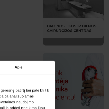
DIAGNOSTIKOS IR DIENOS
CHIRURGIJOS CENTRAS
Apie
esnę patirtį bei pateikti tik
agalba analizuojamas
 svetainės naudojimo
 ją pridėti prie kitos jūsų