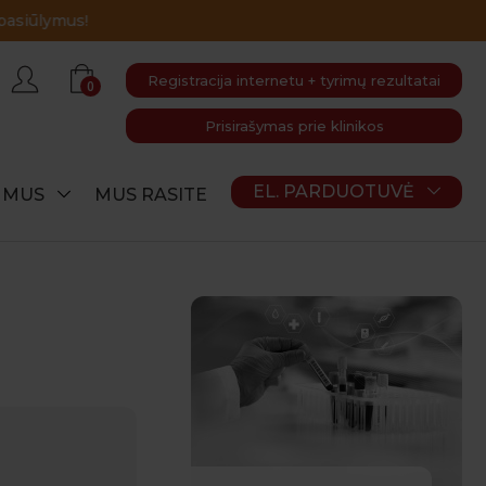
Registracija internetu + tyrimų rezultatai
0
Prisirašymas prie klinikos
EL. PARDUOTUVĖ
E MUS
MUS RASITE