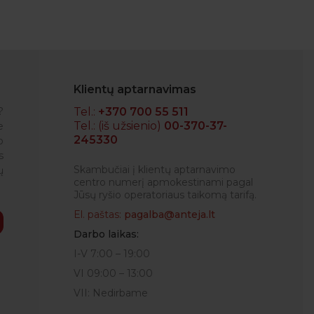
Klientų aptarnavimas
?
Tel.:
+370 700 55 511
Tel.: (iš užsienio)
00-370-37-
e
245330
o
IGLĖ
s
Skambučiai į klientų aptarnavimo
ų
centro numerį apmokestinami pagal
Jūsų ryšio operatoriaus taikomą tarifą.
El. paštas:
pagalba@anteja.lt
Darbo laikas:
I-V 7:00 – 19:00
VI 09:00 – 13:00
VII: Nedirbame