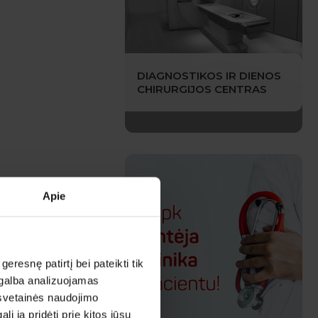
DIAGNOSTIKOS IR DIENOS
CHIRURGIJOS CENTRAS
Apie
esnę patirtį bei pateikti tik
agalba analizuojamas
 svetainės naudojimo
 ją pridėti prie kitos jūsų