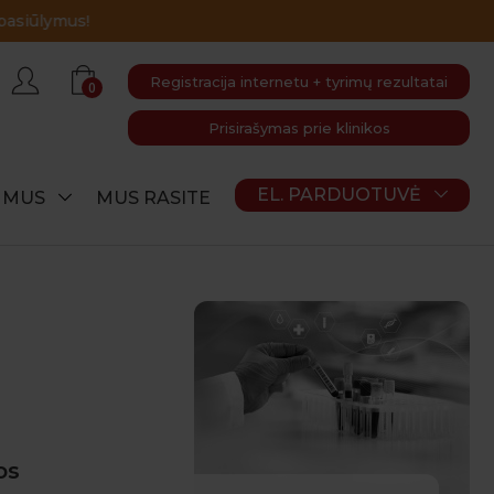
Registracija internetu + tyrimų rezultatai
0
Prisirašymas prie klinikos
EL. PARDUOTUVĖ
E MUS
MUS RASITE
os