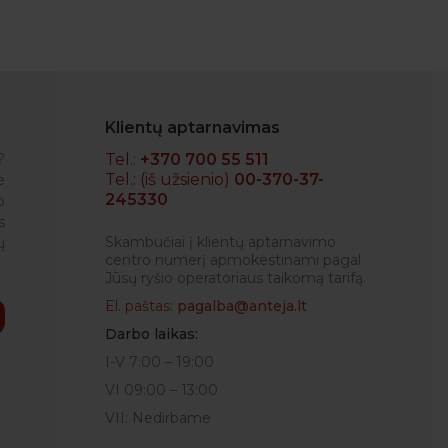
Klientų aptarnavimas
?
Tel.:
+370 700 55 511
Tel.: (iš užsienio)
00-370-37-
e
245330
o
IGLĖ
s
Skambučiai į klientų aptarnavimo
ų
centro numerį apmokestinami pagal
Jūsų ryšio operatoriaus taikomą tarifą.
El. paštas:
pagalba@anteja.lt
Darbo laikas:
I-V 7:00 – 19:00
VI 09:00 – 13:00
VII: Nedirbame