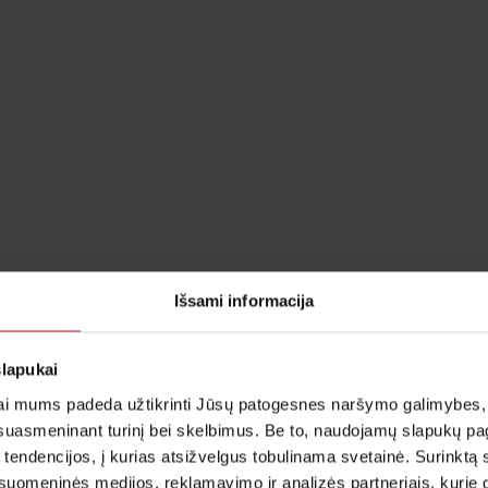
Išsami informacija
slapukai
i mums padeda užtikrinti Jūsų patogesnes naršymo galimybes, ger
suasmeninant turinį bei skelbimus. Be to, naudojamų slapukų p
 tendencijos, į kurias atsižvelgus tobulinama svetainė. Surinktą
uomeninės medijos, reklamavimo ir analizės partneriais, kurie gali