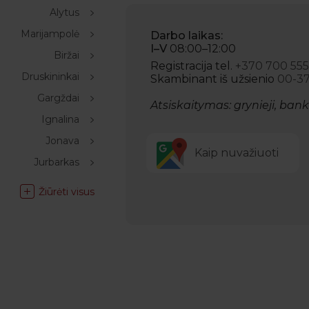
Alytus
Marijampolė
Darbo laikas:
I–V
08:00–12:00
Biržai
Registracija tel.
+370 700 555
Druskininkai
Skambinant iš užsienio
00-3
Gargždai
Atsiskaitymas: grynieji, bank
Ignalina
Jonava
Kaip nuvažiuoti
Jurbarkas
Žiūrėti visus