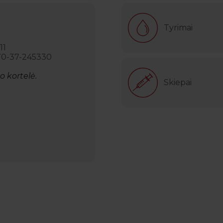
Tyrimai
11
70-37-245330
o kortelė.
Skiepai