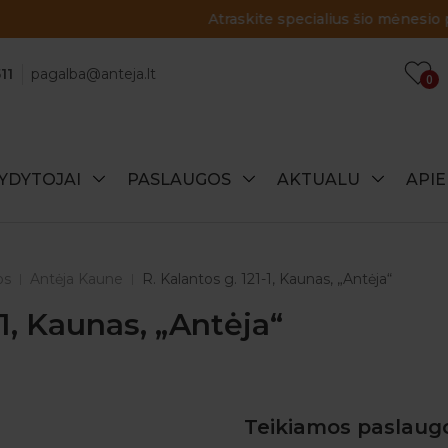
Atraskite specialius šio mėnesio pasiūlymus!
11
pagalba@anteja.lt
0
YDYTOJAI
PASLAUGOS
AKTUALU
API
os
Antėja Kaune
R. Kalantos g. 121-1, Kaunas, „Antėja“
-1, Kaunas, „Antėja“
Teikiamos paslaug