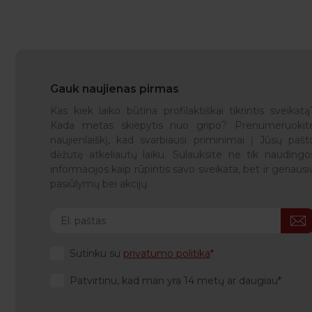
Gauk naujienas pirmas
Kas kiek laiko būtina profilaktiškai tikrintis sveikatą
Kada metas skiepytis nuo gripo? Prenumeruokit
naujienlaiškį, kad svarbiausi priminimai į Jūsų pašt
dėžutę atkeliautų laiku. Sulauksite ne tik naudingo
informacijos kaip rūpintis savo sveikata, bet ir geriausi
pasiūlymų bei akcijų.
Sutinku su
privatumo politika
Patvirtinu, kad man yra 14 metų ar daugiau