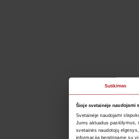
Sutikimas
Šioje svetainėje naudojami 
Svetainėje naudojami slapuka
Jums aktualius pasiūlymus, 
svetainės naudotojų elgesys,
informaciją bendriname su vis