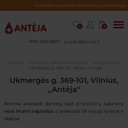
Atraskite specialius šio mėnesio pasiūlymus!
0
0
+370 700 55511
pagalba@anteja.lt
Titulinis
Procedūrų kabinetai ir klinikos
Antėja Vilniuje
Ukmergės g. 369-101, Vilnius, „Antėja“
Ukmergės g. 369-101, Vilnius,
„Antėja“
Norime atkreipti dėmesį, kad procedūrų kabinete
nėra imami tepinėliai
, o atliekami tik kraujo tyrimai ir
skiepai.