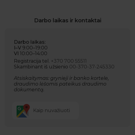
Darbo laikas ir kontaktai
Darbo laikas:
I–V
9:00–19:00
VI
10:00–14:00
Registracija tel.
+370 700 55511
Skambinant iš užsienio
00-370-37-245330
Atsiskaitymas: grynieji ir banko kortele,
draudimo lėšomis pateikus draudimo
dokumentą.
Kaip nuvažiuoti