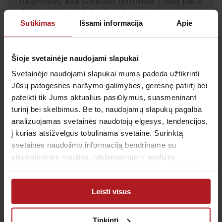
naujienlaiškį, kad svarbiausi priminimai į Jūsų pašto
dėžutę atkeliautų laiku. Sulauksite ne tik naudingos
informacijos kaip rūpintis savo sveikata, bet ir
Sutikimas
Išsami informacija
Apie
geriausių pasiūlymų bei akcijų.
Šioje svetainėje naudojami slapukai
Svetainėje naudojami slapukai mums padeda užtikrinti
Sutinku su
privatumo politika
Jūsų patogesnes naršymo galimybes, geresnę patirtį bei
pateikti tik Jums aktualius pasiūlymus, suasmeninant
Patvirtinu, kad man yra 14 metų ar daugiau
turinį bei skelbimus. Be to, naudojamų slapukų pagalba
analizuojamas svetainės naudotojų elgesys, tendencijos,
į kurias atsižvelgus tobulinama svetainė. Surinktą
svetainės naudojimo informaciją bendriname su
visuomeninės medijos, reklamavimo ir analizės
Klientų aptarnavimas
partneriais, kurie gali ją pridėti prie kitos jūsų pateiktos
Tel.:
+370 700 55 511
arba naudojant paslaugas surinktos informacijos.
Tel.: (iš užsienio)
00-370-37-245330
Leisti visus
Skambučiai į klientų aptarnavimo centro numerį
apmokestinami pagal Jūsų ryšio operatoriaus
Tinkinti