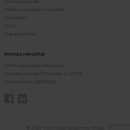
Dovanų kuponas
Pirkimo ir pardavimo taisyklės
Kaip pirkti?
D.U.K.
Slapukų politika
Įmonės rekvizitai
UAB Diagnostikos laboratorija
Žemaičių plentas 37, Kaunas, LT-48178
Įmonės kodas: 300598351
© 2020 Visos teisės saugomos. Antėja