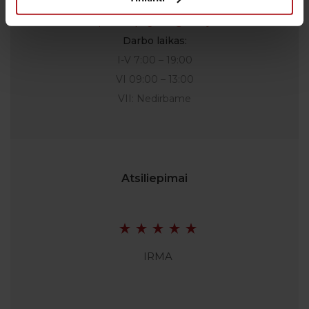
taikomą tarifą.
El. paštas:
pagalba@anteja.lt
Darbo laikas:
I-V 7:00 – 19:00
VI 09:00 – 13:00
VII: Nedirbame
Atsiliepimai
IRMA