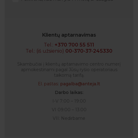
Klientų aptarnavimas
Tel.:
+370 700 55 511
Tel.: (iš užsienio)
00-370-37-245330
Skambučiai į klientų aptarnavimo centro numerį
apmokestinami pagal Jūsų ryšio operatoriaus
taikomą tarifą.
El. paštas:
pagalba@anteja.lt
Darbo laikas:
I-V 7:00 – 19:00
VI 09:00 – 13:00
VII: Nedirbame