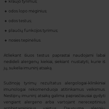
kraujo tyrimus;
odos lopo mėginius;
odos testus;
plaučių funkcijos tyrimus;
nosies tepinėlius.
Atliekant šiuos testus paprastai naudojami labai
nedideli alergenų kiekiai, siekiant nustatyti, kurie iš
jų, sukelia imuninį atsaką.
Sužinoję tyrimų rezultatus alergologai-klinikiniai
imunologai rekomenduoja atitinkamus veiksmus.
Nestiprų imuninį atsaką galima paprasčiausiai gydyti
vengiant alergeno arba vartojant nereceptinius
antihistamininius vaistus. Dauguma alergijų