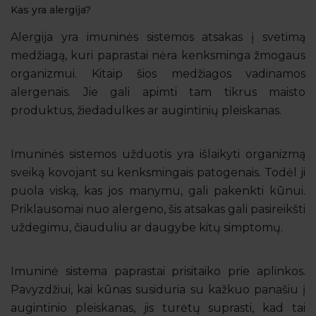
Kas yra alergija?
Alergija yra imuninės sistemos atsakas į svetimą
medžiagą, kuri paprastai nėra kenksminga žmogaus
organizmui. Kitaip šios medžiagos vadinamos
alergenais. Jie gali apimti tam tikrus maisto
produktus, žiedadulkes ar augintinių pleiskanas.
Imuninės sistemos užduotis yra išlaikyti organizmą
sveiką kovojant su kenksmingais patogenais. Todėl ji
puola viską, kas jos manymu, gali pakenkti kūnui.
Priklausomai nuo alergeno, šis atsakas gali pasireikšti
uždegimu, čiauduliu ar daugybe kitų simptomų.
Imuninė sistema paprastai prisitaiko prie aplinkos.
Pavyzdžiui, kai kūnas susiduria su kažkuo panašiu į
augintinio pleiskanas, jis turėtų suprasti, kad tai