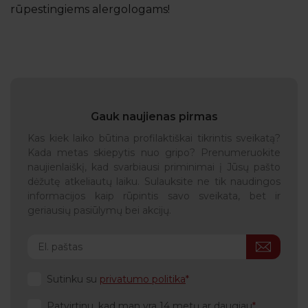
rūpestingiems alergologams!
Gauk naujienas pirmas
Kas kiek laiko būtina profilaktiškai tikrintis sveikatą?
Kada metas skiepytis nuo gripo? Prenumeruokite
naujienlaiškį, kad svarbiausi priminimai į Jūsų pašto
dėžutę atkeliautų laiku. Sulauksite ne tik naudingos
informacijos kaip rūpintis savo sveikata, bet ir
geriausių pasiūlymų bei akcijų.
Sutinku su
privatumo politika
Patvirtinu, kad man yra 14 metų ar daugiau