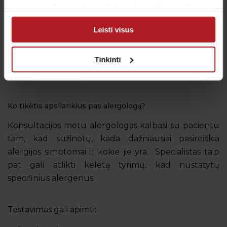
produktams, pagalbos.
partneriais, kurie gali ją pridėti prie kitos jūsų pateiktos
arba naudojant paslaugas surinktos informacijos.
Leisti visus
Reikalingas patikimas ir daug patirties turintis
alergologas Vilniuje? Susisiekite su „Antėja“ ir
Tinkinti
užsiregistruokite specialisto konsultacijai. Mūsų
kontaktus galite rasti
čia
.
Ko tikėtis apsilankius pas alergologą?
Konsultacijos metu alergologas kalbasi su pacientu
tam, kad sužinotų, kada dažniausiai pasireiškia
alergijos simptomai ir kokie jie yra. Specialistas taip
pat gali atlikti keletą tyrimų, kad nustatytų
specifinius alergenus.
Testavimas gali apimti: