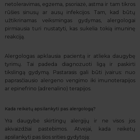
netoleravimas, egzema, psoriazė, astma ir tam tikros
rūšies sinusų ar ausų infekcijos. Tam, kad būtų
užtikrinamas veiksmingas gydymas, alergologai
pirmiausia turi nustatyti, kas sukelia tokią imuninę
reakciją.
Alergologas apklausia pacientą ir atlieka daugybę
tyrimų. Tai padeda diagnozuoti ligą ir paskirti
tikslingą gydymą. Pastarasis gali būti įvairus: nuo
paprasčiausio alergeno vengimo iki imunoterapijos
ar epinefrino (adrenalino) terapijos.
Kada reikėtų apsilankyti pas alergologą?
Yra daugybė skirtingų alergijų ir ne visos jos
akivaizdžiai pastebimos. Atvejai, kada reikėtų
apsilankyti pas šios srities gydytoją: