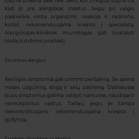
Dažnai praeina šiek tiek laiko, kol žmogus supranta,
kad jis yra alergiškas maistui. Jeigu po valgio
pasireiškia rimta organizmo reakcija ir nežinote,
kodėl, rekomenduojama kreiptis į specialistą.
Alergologas-klinikinis imunologas gali nustatyti
tikslią sutrikimo priežastį.
Sezoninės alergijos
Šienligės simptomai gali priminti peršalimą. Jie apima
nosies užgulimą, slogą ir akių patinimą. Dažniausiai
šiuos simptomus galima valdyti namuose, naudojant
nereceptinius vaistus. Tačiau, jeigu jie tampa
nekontroliuojami, rekomenduojama kreiptis į
gydytoją.
Sunkios alerginės reakcijos