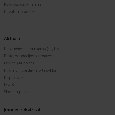
Kokybės užtikrinimas
Privatumo politika
Aktualu
Pasiruošimas tyrimams (LT, EN)
Rekomendacijos skiepams
Dovanų kuponas
Pirkimo ir pardavimo taisyklės
Kaip pirkti?
D.U.K.
Slapukų politika
Įmonės rekvizitai