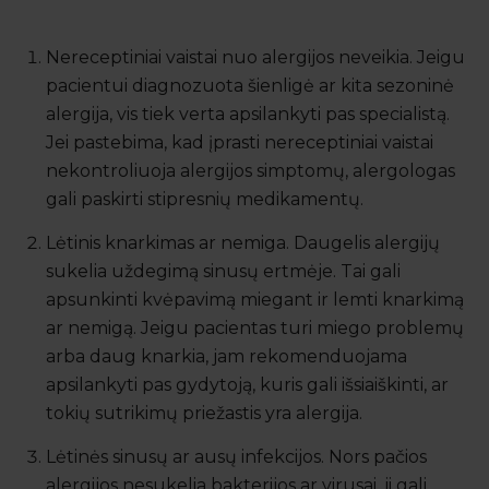
Nereceptiniai vaistai nuo alergijos neveikia. Jeigu
pacientui diagnozuota šienligė ar kita sezoninė
alergija, vis tiek verta apsilankyti pas specialistą.
Jei pastebima, kad įprasti nereceptiniai vaistai
nekontroliuoja alergijos simptomų, alergologas
gali paskirti stipresnių medikamentų.
Lėtinis knarkimas ar nemiga. Daugelis alergijų
sukelia uždegimą sinusų ertmėje. Tai gali
apsunkinti kvėpavimą miegant ir lemti knarkimą
ar nemigą. Jeigu pacientas turi miego problemų
arba daug knarkia, jam rekomenduojama
apsilankyti pas gydytoją, kuris gali išsiaiškinti, ar
tokių sutrikimų priežastis yra alergija.
Lėtinės sinusų ar ausų infekcijos. Nors pačios
alergijos nesukelia bakterijos ar virusai, ji gali