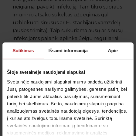
neigiamai paveikti infekciją. Tam tikro stipraus
imuninio atsako sukeltas uždegimas gali
užblokuoti sinusus ar Eustachijaus vamzdelį
(ausies trimitą). Taip sukuriama ausų ar sinusų
infekcijoms palanki aplinka. Jeigu reguliariai
susiduriama su kuria nors iš šių problemų,
Sutikimas
Išsami informacija
Apie
alergologai-klinikiniai imunologai gali padėti
išvengti jų pasikartojimo.
Šioje svetainėje naudojami slapukai
Dažnas nepaaiškinamas burnos ir gerklės
Svetainėje naudojami slapukai mums padeda užtikrinti
dirginimas. Alergija maistui ne visada lemia
Jūsų patogesnes naršymo galimybes, geresnę patirtį bei
sunkius simptomus. Kartais tiesiog jaučiamas
pateikti tik Jums aktualius pasiūlymus, suasmeninant
pasikartojantis burnos, veido ar gerklės
turinį bei skelbimus. Be to, naudojamų slapukų pagalba
dirginimas, skausmas. Nestiprią alergiją maistui ar
analizuojamas svetainės naudotojų elgesys, tendencijos,
jo netoleravimą gali būti sunku diagnozuoti be
į kurias atsižvelgus tobulinama svetainė. Surinktą
kvalifikuoto specialisto, kuris yra apmokytas
svetainės naudojimo informaciją bendriname su
saugiai nustatyti alergijas tam tikriems maisto
visuomeninės medijos, reklamavimo ir analizės