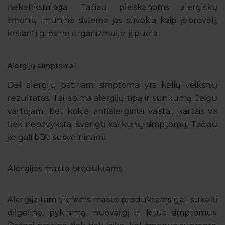
nekenksminga. Tačiau pleiskanoms alergiškų
žmonių imuninė sistema jas suvokia kaip įsibrovėlį,
keliantį grėsmę organizmui, ir jį puola.
Alergijų simptomai
Dėl alergijų patiriami simptomai yra kelių veiksnių
rezultatas. Tai apima alergijų tipą ir sunkumą. Jeigu
vartojami bet kokie antialerginiai vaistai, kartais vis
tiek nepavyksta išvengti kai kurių simptomų. Tačiau
jie gali būti sušvelninami.
Alergijos maisto produktams
Alergija tam tikriems maisto produktams gali sukelti
dilgėlinę, pykinimą, nuovargį ir kitus simptomus.