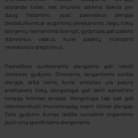
atsiranda todėl, nes imuninė sistema išskiria per
daug histamino, ypač pasireiškus alergijai
žiedadulkėms ar augintinių pleiskanoms. Jeigu tokių
alergenų neįmanoma išvengti, gydytojas gali paskirti
stipresnius vaistus, kurie padėtų nuslopinti
nemalonius simptomus.
Pasireiškus sunkesnėms alergijoms gali reikėti
rimtesnio gydymo. Žmonėms, sergantiems sunkia
alergija, arba tiems, kurie anksčiau yra patyrę
anafilaksinį šoką, alergologai gali skirti epinefrino
terapiją kritiniais atvejais. Alergologai taip pat gali
rekomenduoti imunoterapiją, esant lėtinei alergijai.
Toks gydymo kursas leidžia sumažinti organizmo
jautrumą specifiniams alergenams.