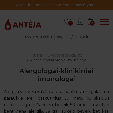
Atraskite specialius šio mėnesio pasiūlymus!
0
0
+370 700 55511
pagalba@anteja.lt
Titulinis
Gydytojai specialistai
Alergologai-klinikiniai imunologai
Alergologai-klinikiniai
imunologai
Alergija yra vienas iš labiausiai paplitusių negalavimų
pasaulyje. Per paskutinius 50 metų jų skaičius
nuolat auga ir šiandien beveik 50 proc. vaikų turi
bent vieną alergiją. Ją gali sukelti beveik bet kas,