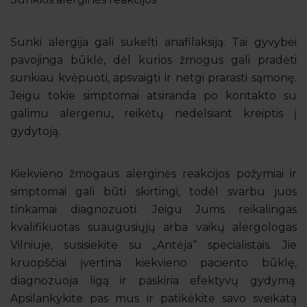
Sunki alergija gali sukelti anafilaksiją. Tai gyvybei
pavojinga būklė, dėl kurios žmogus gali pradėti
sunkiau kvėpuoti, apsvaigti ir netgi prarasti sąmonę.
Jeigu tokie simptomai atsiranda po kontakto su
galimu alergenu, reikėtų nedelsiant kreiptis į
gydytoją.
Kiekvieno žmogaus alerginės reakcijos požymiai ir
simptomai gali būti skirtingi, todėl svarbu juos
tinkamai diagnozuoti. Jeigu Jums reikalingas
kvalifikuotas suaugusiųjų arba vaikų alergologas
Vilniuje, susisiekite su „Antėja“ specialistais. Jie
kruopščiai įvertina kiekvieno paciento būklę,
diagnozuoja ligą ir paskiria efektyvų gydymą.
Apsilankykite pas mus ir patikėkite savo sveikatą