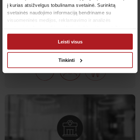
į kurias atsižvelgus tobulinama svetainė. Surinktą
svetainės naudojimo informaciją bendriname su
visuomeninės medijos, reklamavimo ir analizės
Klinika:
partneriais, kurie gali ją pridėti prie kitos jūsų pateiktos
Savanorių pr. 97
arba naudojant paslaugas surinktos informacijos.
Leisti visus
Tinkinti