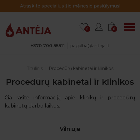
Atraskite specialius šio mėnesio pasiūlymus!
0
0
+370 700 55511
pagalba@anteja.lt
Titulinis
Procedūrų kabinetai ir klinikos
Procedūrų kabinetai ir klinikos
Čia rasite informaciją apie klinikų ir procedūrų
kabinetų darbo laikus.
Vilniuje