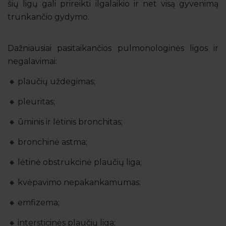
šių ligų gali prireikti ilgalaikio ir net visą gyvenimą
trunkančio gydymo.
Dažniausiai pasitaikančios pulmonologinės ligos ir
negalavimai:
plaučių uždegimas;
pleuritas;
ūminis ir lėtinis bronchitas;
bronchinė astma;
lėtinė obstrukcinė plaučių liga;
kvėpavimo nepakankamumas;
emfizema;
intersticinės plaučių liga;