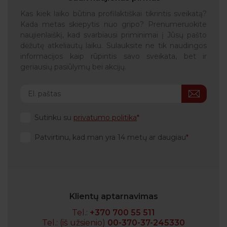
Kas kiek laiko būtina profilaktiškai tikrintis sveikatą?
Kada metas skiepytis nuo gripo? Prenumeruokite
naujienlaiškį, kad svarbiausi priminimai į Jūsų pašto
dėžutę atkeliautų laiku. Sulauksite ne tik naudingos
informacijos kaip rūpintis savo sveikata, bet ir
geriausių pasiūlymų bei akcijų.
Sutinku su
privatumo politika
Patvirtinu, kad man yra 14 metų ar daugiau
Klientų aptarnavimas
Tel.:
+370 700 55 511
Tel.: (iš užsienio)
00-370-37-245330