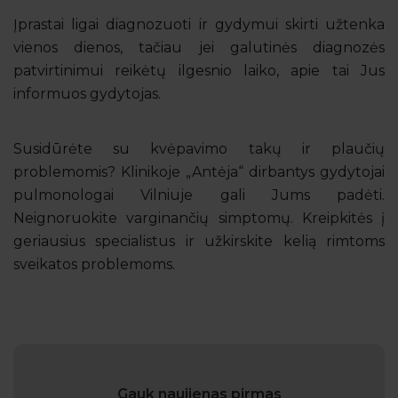
Įprastai ligai diagnozuoti ir gydymui skirti užtenka
vienos dienos, tačiau jei galutinės diagnozės
patvirtinimui reikėtų ilgesnio laiko, apie tai Jus
informuos gydytojas.
Susidūrėte su kvėpavimo takų ir plaučių
problemomis? Klinikoje „Antėja“ dirbantys gydytojai
pulmonologai Vilniuje gali Jums padėti.
Neignoruokite varginančių simptomų. Kreipkitės į
geriausius specialistus ir užkirskite kelią rimtoms
sveikatos problemoms.
Gauk naujienas pirmas