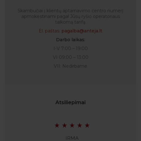
Skambučiai į klientų aptarnavimo centro numerį
apmokestinami pagal Jūsų ryšio operatoriaus
taikomą tarifą.
El. paštas:
pagalba@anteja.lt
Darbo laikas:
I-V 7:00 – 19:00
VI 09:00 – 13:00
VII: Nedirbame
Atsiliepimai
IRMA