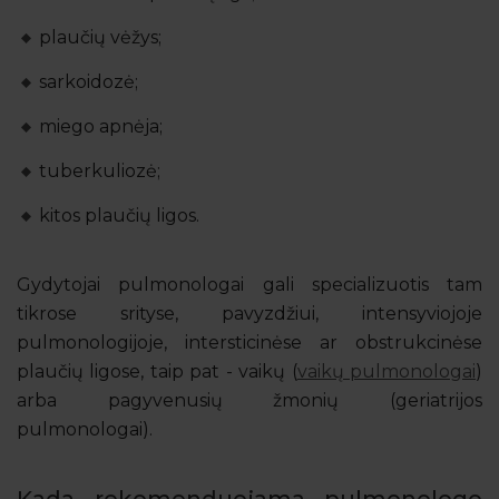
plaučių vėžys;
sarkoidozė;
miego apnėja;
tuberkuliozė;
kitos plaučių ligos.
Gydytojai pulmonologai gali specializuotis tam
tikrose srityse, pavyzdžiui, intensyviojoje
pulmonologijoje, intersticinėse ar obstrukcinėse
plaučių ligose, taip pat - vaikų (
vaikų pulmonologai
)
arba pagyvenusių žmonių (geriatrijos
pulmonologai).