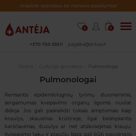
Atraskite specialius šio mėnesio pasiūlymus!
0
0
+370 700 55511
pagalba@anteja.lt
Titulinis
Gydytojai specialistai
Pulmonologai
Pulmonologai
Remiantis epidemiologinių tyrimų duomenimis,
sergamumas kvėpavimo organų ligomis nuolat
didėja. Jos gali pasireikšti tokiais simptomais kaip
kosulys, skausmas krūtinėje, ilgai besitęsiantis
karščiavimas, dusulys ar net atsikosėjimas krauju.
Kvėpavimo takų ir plaučių ligos gali būti pavojingos