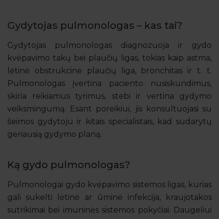
Gydytojas pulmonologas – kas tai?
Gydytojas pulmonologas diagnozuoja ir gydo
kvėpavimo takų bei plaučių ligas, tokias kaip astma,
lėtinė obstrukcinė plaučių liga, bronchitas ir t. t.
Pulmonologas įvertina paciento nusiskundimus,
skiria reikiamus tyrimus, stebi ir vertina gydymo
veiksmingumą. Esant poreikiui, jis konsultuojasi su
šeimos gydytoju ir kitais specialistais, kad sudarytų
geriausią gydymo planą.
Ką gydo pulmonologas?
Pulmonologai gydo kvėpavimo sistemos ligas, kurias
gali sukelti lėtinė ar ūminė infekcija, kraujotakos
sutrikimai bei imuninės sistemos pokyčiai. Daugeliui