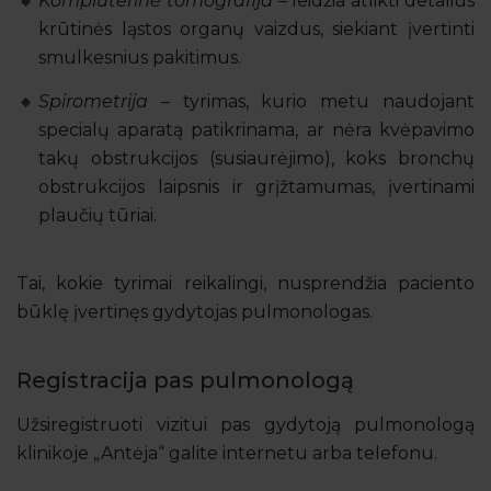
Kompiuterinė tomografija
– leidžia atlikti detalius
krūtinės ląstos organų vaizdus, siekiant įvertinti
smulkesnius pakitimus.
Spirometrija
– tyrimas, kurio metu naudojant
specialų aparatą patikrinama, ar nėra kvėpavimo
takų obstrukcijos (susiaurėjimo), koks bronchų
obstrukcijos laipsnis ir grįžtamumas, įvertinami
plaučių tūriai.
Tai, kokie tyrimai reikalingi, nusprendžia paciento
būklę įvertinęs gydytojas pulmonologas.
Registracija pas pulmonologą
Užsiregistruoti vizitui pas gydytoją pulmonologą
klinikoje „Antėja“ galite internetu arba telefonu.