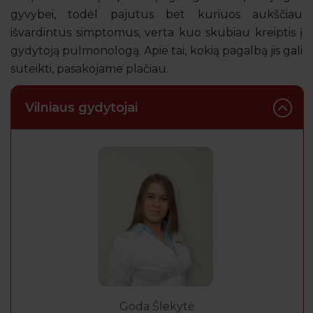
gyvybei, todėl pajutus bet kuriuos aukščiau
išvardintus simptomus, verta kuo skubiau kreiptis į
gydytoją pulmonologą. Apie tai, kokią pagalbą jis gali
suteikti, pasakojame plačiau.
Vilniaus gydytojai
Goda Šlekytė