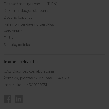
Pasiruošimas tyrimams (LT, EN)
Rekomendacijos skiepams
Dovanų kuponas
Pirkimo ir pardavimo taisyklės
Kaip pirkti?
D.U.K.
Slapukų politika
Įmonės rekvizitai
UAB Diagnostikos laboratorija
Žemaičių plentas 37, Kaunas, LT-48178
Įmonės kodas: 300598351