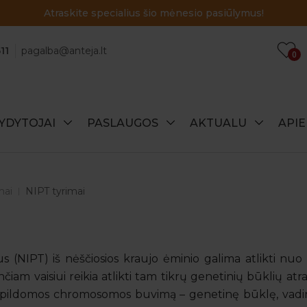
Atraskite specialius šio mėnesio pasiūlymus!
11
pagalba@anteja.lt
0
YDYTOJAI
PASLAUGOS
AKTUALU
API
mai
NIPT tyrimai
us (NIPT) iš nėščiosios kraujo ėminio galima atlikti nu
nčiam vaisiui reikia atlikti tam tikrų genetinių būklių atr
 papildomos chromosomos buvimą – genetinę būklę, vadin