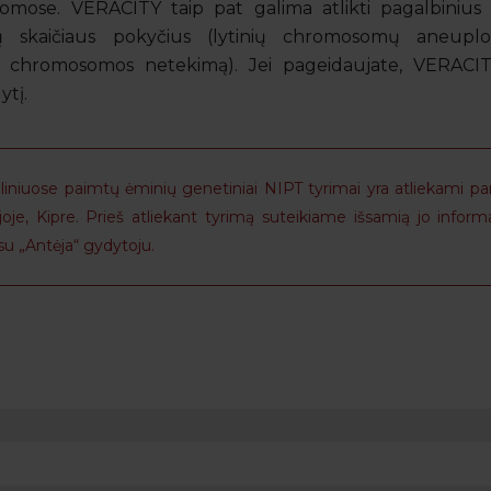
somose. VERACITY taip pat galima atlikti pagalbinius t
skaičiaus pokyčius (lytinių chromosomų aneuploi
s chromosomos netekimą). Jei pageidaujate, VERACIT
ytį.
niuose paimtų ėminių genetiniai NIPT tyrimai yra atliekami pa
ijoje, Kipre. Prieš atliekant tyrimą suteikiame išsamią jo inform
su „Antėja“ gydytoju.