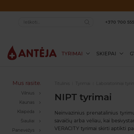
+370 700 555
TYRIMAI
SKIEPAI
G
Mus rasite.
Titulinis
Tyrimai
Laboratoriniai tyri
Vilnius
NIPT tyrimai
Kaunas
Klaipėda
Neinvazinius prenatalinius tyrim
savaičių arba vėliau, kai besivysta
Šiauliai
VERACITY tyrimai skirti aptikti
Panevėžys