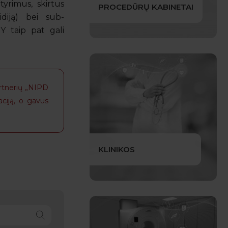
yrimus, skirtus
PROCEDŪRŲ KABINETAI
diją) bei sub-
Y taip pat gali
rtnerių „NIPD
aciją, o gavus
KLINIKOS