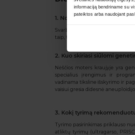
informaciją bendriname su vis
pateiktos arba naudojant pas
1. Noriu pasidaryti genetinį ty
Svarbu įvertinti, ar yra medicininė
taip, tyrimą pasirinkti padės gydy
2. Kuo skiriasi siūlomi genetin
Nėščios moters kraujyje yra gen
specialius įrengimus ir progra
vadinama tiksline išskyrimo ir pag
vaisiui gresia didesnė aneuploidijo
3. Kokį tyrimą rekomenduotu
Tyrimo pasirinkimas priklauso nuo
atliktų tyrimų (ultragarso, PRISC