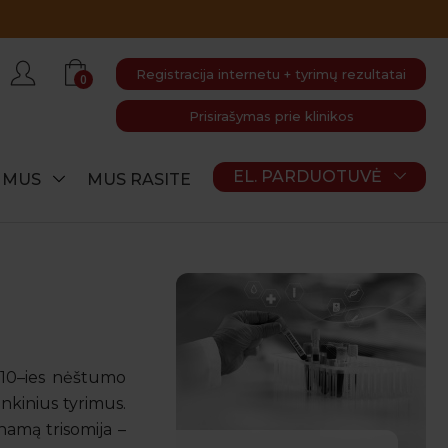
Registracija internetu + tyrimų rezultatai
0
Prisirašymas prie klinikos
EL. PARDUOTUVĖ
E MUS
MUS RASITE
o 10–ies nėštumo
ankinius tyrimus.
amą trisomija –