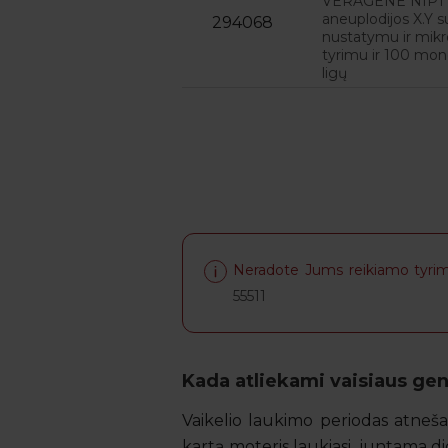
VERAGENE NIPT 13
aneuplodijos X.Y su
294068
nustatymu ir mikr
tyrimu ir 100 mo
ligų
Neradote Jums reikiamo tyrim
55511
Kada atliekami vaisiaus gen
Vaikelio laukimo periodas atneš
kartą moteris laukiasi, juntama d