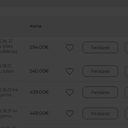
Kaina
18, 21
 lyties
594.00€
Peržiūrėti
odelecijų
,18,21
540.00€
u lyties
Peržiūrėti
o
,18,21 be
439.00€
Peržiūrėti
tyrimo
,18,21 su
449.00€
Peržiūrėti
tyrimo