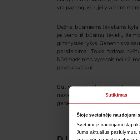
yra pažengusi ir, jei yra bent men
Dažnai būsimiems tėveliams kyla 
jei vieno iš būsimų tėvelių šeimo
giminystės ryšys. Genetinis vais
persileidimai. Tokie tyrimai nė
būsimasis tėtis vyresnis nei 42 me
poveikis vaisiui.
Būtina paminėti ir tai, kad yra k
Sutikimas
moteris persirgo raudonuke, takso
genetinius tyrimus.
Šioje svetainėje naudojami 
Svetainėje naudojami slapuka
Jums aktualius pasiūlymus, 
D.U.K.
svetainės naudotojų elgesys,