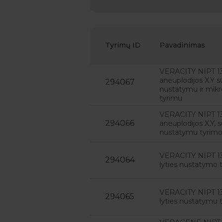
Tyrimų ID
Pavadinimas
VERACITY NIPT 13,
aneuplodijos X.Y su
294067
nustatymu ir mikr
tyrimu
VERACITY NIPT 13
294066
aneuplodijos X,Y, s
nustatymu tyrim
VERACITY NIPT 13
294064
lyties nustatymo 
VERACITY NIPT 13
294065
lyties nustatymu 