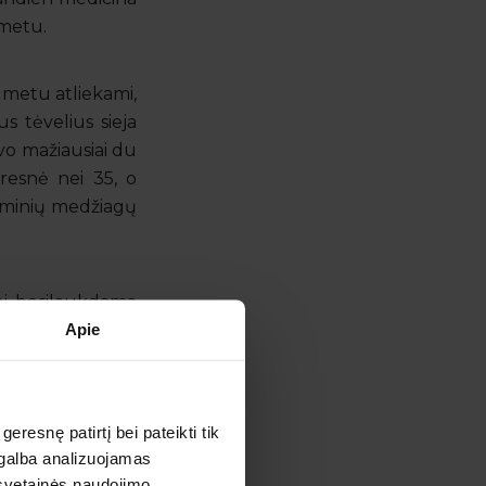
 metu.
 metu atliekami,
s tėvelius sieja
vo mažiausiai du
resnė nei 35, o
cheminių medžiagų
 jei besilaukdama
Apie
eikės pasidaryti
esnę patirtį bei pateikti tik
agalba analizuojamas
 svetainės naudojimo