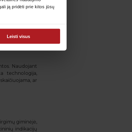
 ją pridėti prie kitos jūsų
mo pakitimai. Jei
Leisti visus
ntos. Naudojant
a technologija,
pskaičiuojama, ar
sirgimų giminėjė,
ninių indikacijų