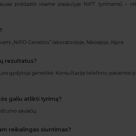
niausia priežastis visame pasaulyje NIPT tyrimams) –
tyrimą.
platų tyrimą „Veragene“, kuris be minėtų ligų dar apima
?
int atlikti tyrimus, atvykite su vyru ir Jums paims kraują 
ekami „NIPD Genetics“ laboratorijoje, Nikosijoje, Kipre.
mų rezultatus?
tuos gydytoja genetikė. Konsultacija telefonu pacientei 
s galiu atlikti tyrimą?
ėštumo savaičių.
 jam reikalingas siuntimas?