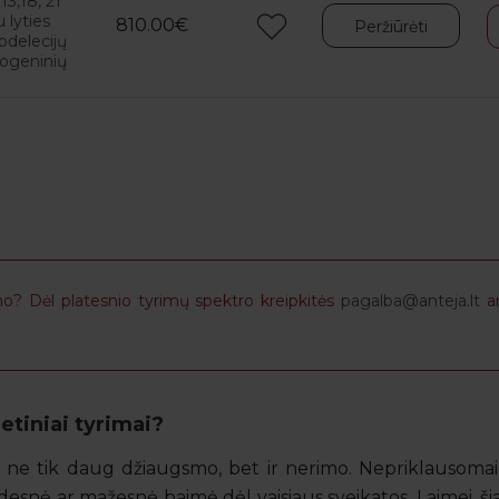
,18, 21
 lyties
810.00€
Peržiūrėti
odelecijų
nogeninių
o? Dėl platesnio tyrimų spektro kreipkitės
pagalba@anteja.lt
a
etiniai tyrimai?
a ne tik daug džiaugsmo, bet ir nerimo. Nepriklausomai
idesnė ar mažesnė baimė dėl vaisiaus sveikatos. Laimei, š