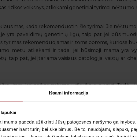
kas rizikos veiksnys, atliekami genetiniai tyrimai nėštumo
klausimas, kada rekomenduotini šie tyrimai. Jie nėštumo
je yra paveldimų genetinių ligų, taip pat jei būsimuosiu
iaus tyrimas rekomenduojamas ir toms poroms, kuriose bu
štumo metu atliekami ir tada, jei būsimoji mama yra vy
tų, taip pat, jei įtariama vaisiaus patologija, vaistų ar 
elios ligos, keliančios grėsmę vaikučio sveikatai. Todėl,
Išsami informacija
plazmoze ar citomegalo virusine infekcija, jai taip pat r
slapukai
i mums padeda užtikrinti Jūsų patogesnes naršymo galimybes, ger
suasmeninant turinį bei skelbimus. Be to, naudojamų slapukų p
 tendencijos, į kurias atsižvelgus tobulinama svetainė. Surinktą