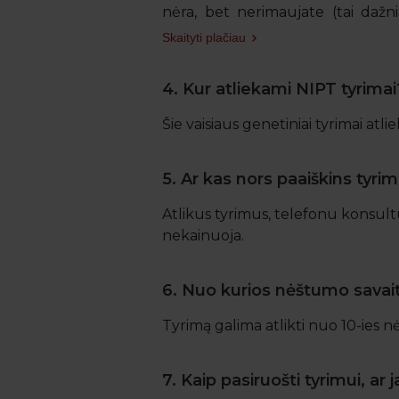
nėra, bet nerimaujate (tai daž
aneuploidijų su mikrodelecijomis 
Skaityti plačiau
Taip pat galime pasiūlyti labai 
4. Kur atliekami NIPT tyrimai
ligų (sunkios eigos susirgimų). Nor
iš burnos gleivinės ląstelių.
Šie vaisiaus genetiniai tyrimai atli
5. Ar kas nors paaiškins tyri
Atlikus tyrimus, telefonu konsul
nekainuoja.
6. Nuo kurios nėštumo savaitė
Tyrimą galima atlikti nuo 10-ies n
7. Kaip pasiruošti tyrimui, ar