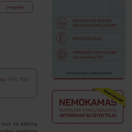
Į krepšelį
rba
+370 700
 nuo to, kelintą
iandien medicina