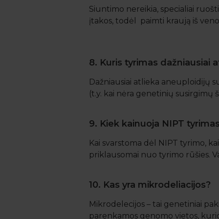
Siuntimo nereikia, specialiai ruoš
įtakos, todėl paimti kraują iš veno
8. Kuris tyrimas dažniausiai
Dažniausiai atlieka aneuploidijų su
(t.y. kai nėra genetinių susirgimų 
9. Kiek kainuoja NIPT tyrima
Kai svarstoma dėl NIPT tyrimo, kaina
priklausomai nuo tyrimo rūšies. Va
10. Kas yra mikrodeliacijos?
Mikrodelecijos – tai genetiniai p
parenkamos genomo vietos, kuriose