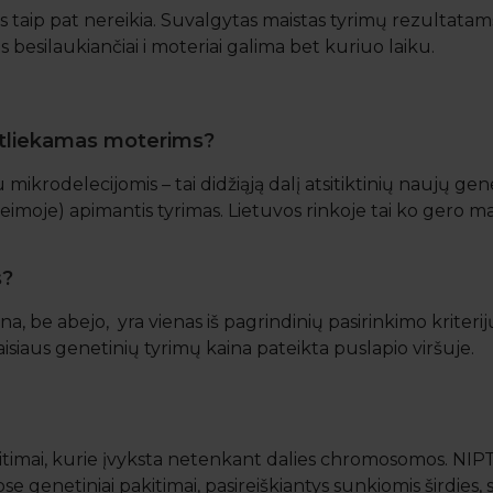
tis taip pat nereikia. Suvalgytas maistas tyrimų rezultata
s besilaukiančiai i moteriai galima bet kuriuo laiku.
 atliekamas moterims?
 mikrodelecijomis – tai didžiąją dalį atsitiktinių naujų ge
šeimoje) apimantis tyrimas. Lietuvos rinkoje tai ko gero ma
s?
, be abejo, yra vienas iš pagrindinių pasirinkimo kriterijų. 
isiaus genetinių tyrimų kaina pateikta puslapio viršuje.
akitimai, kurie įvyksta netenkant dalies chromosomos. NIP
 genetiniai pakitimai, pasireiškiantys sunkiomis širdies