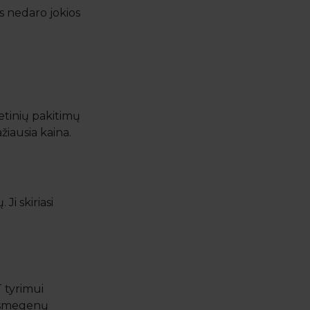
ms nedaro jokios
netinių pakitimų
žiausia kaina.
Ji skiriasi
T tyrimui
, smegenų