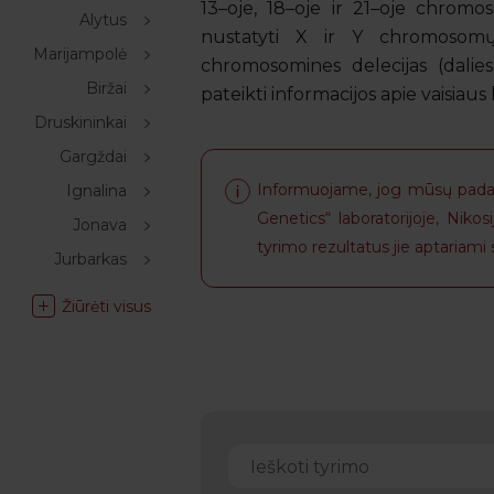
13–oje, 18–oje ir 21–oje chromo
Alytus
nustatyti X ir Y chromosomų 
Marijampolė
chromosomines delecijas (dalie
Biržai
pateikti informacijos apie vaisiaus l
Druskininkai
Gargždai
Informuojame, jog mūsų padali
Ignalina
Genetics“ laboratorijoje, Nikos
Jonava
tyrimo rezultatus jie aptariami 
Jurbarkas
Žiūrėti visus