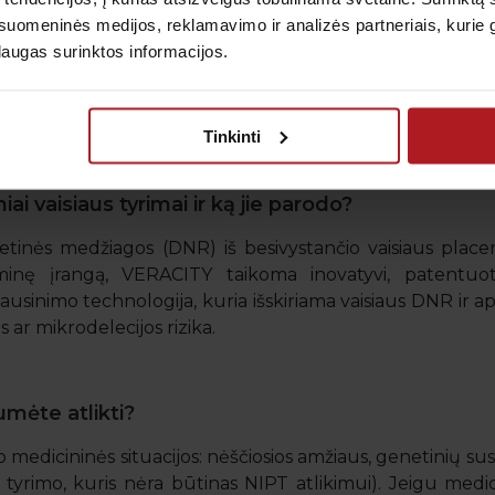
uomeninės medijos, reklamavimo ir analizės partneriais, kurie gali
laugas surinktos informacijos.
rimą nėščiosioms. Kurį iš jų turiu rinktis?
s indikacijos: vyresnis amžius, ultragarsinio ar PRISCA tyri
toja genetikė.
Tinkinti
iai vaisiaus tyrimai ir ką jie parodo?
etinės medžiagos (DNR) iš besivystančio vaisiaus place
minę įrangą, VERACITY taikoma inovatyvi, patentuot
ausinimo technologija, kuria išskiriama vaisiaus DNR ir a
s ar mikrodelecijos rizika.
mėte atlikti?
 medicininės situacijos: nėščiosios amžiaus, genetinių su
 tyrimo, kuris nėra būtinas NIPT atlikimui). Jeigu medici