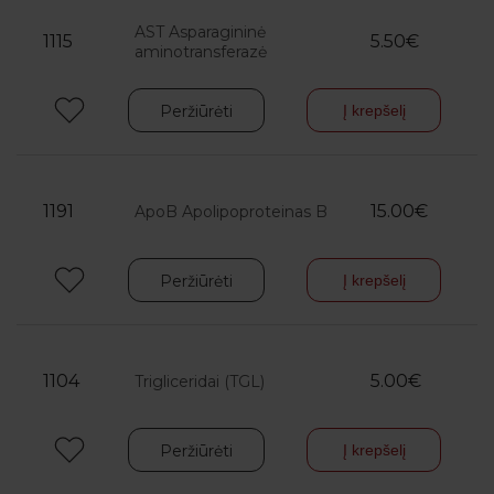
AST Asparagininė
1115
5.50€
aminotransferazė
Peržiūrėti
Į krepšelį
1191
15.00€
ApoB Apolipoproteinas B
Peržiūrėti
Į krepšelį
1104
5.00€
Trigliceridai (TGL)
Peržiūrėti
Į krepšelį