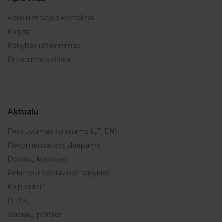
Administracijos kontaktai
Karjera
Kokybės užtikrinimas
Privatumo politika
Aktualu
Pasiruošimas tyrimams (LT, EN)
Rekomendacijos skiepams
Dovanų kuponas
Pirkimo ir pardavimo taisyklės
Kaip pirkti?
D.U.K.
Slapukų politika