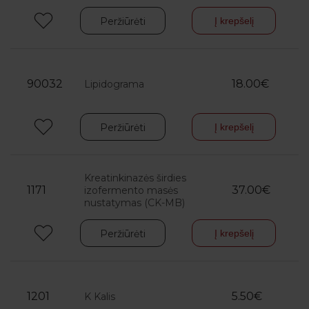
Peržiūrėti
Į krepšelį
90032
18.00€
Lipidograma
Peržiūrėti
Į krepšelį
Kreatinkinazės širdies
1171
37.00€
izofermento masės
nustatymas (CK-MB)
Peržiūrėti
Į krepšelį
1201
5.50€
K Kalis