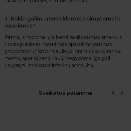
mažiau deguonies, sutrinka jų veikla.
3. Kokie galimi aterosklerozės simptomai ir
pasekmės?
Pirmieji simptomai yra bendras silpnumas, smarkus
širdies plakimas, maudimas, spaudimo jausmas,
graužimas
už krūtinkaulio, plintantis į kairę ranką,
mentę, apatinį žandikaulį. Negydoma liga gali
išsivystyti į miokardo infarktą ar insultą.
Sveikatos patarimai