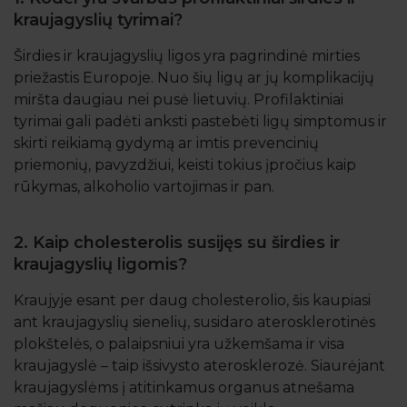
kraujagyslių tyrimai?
Širdies ir kraujagyslių ligos yra pagrindinė mirties
priežastis Europoje. Nuo šių ligų ar jų komplikacijų
miršta daugiau nei pusė lietuvių. Profilaktiniai
tyrimai gali padėti anksti pastebėti ligų simptomus ir
skirti reikiamą gydymą ar imtis prevencinių
priemonių, pavyzdžiui, keisti tokius įpročius kaip
rūkymas, alkoholio vartojimas ir pan.
2. Kaip cholesterolis susijęs su širdies ir
kraujagyslių ligomis?
Kraujyje esant per daug cholesterolio, šis kaupiasi
ant kraujagyslių sienelių, susidaro aterosklerotinės
plokštelės, o palaipsniui yra užkemšama ir visa
kraujagyslė – taip išsivysto aterosklerozė. Siaurėjant
kraujagyslėms į atitinkamus organus atnešama