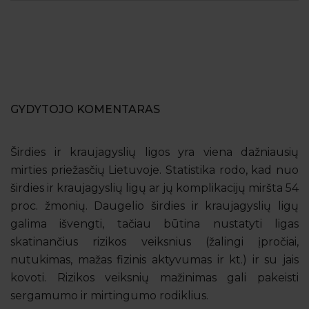
GYDYTOJO KOMENTARAS
Širdies ir kraujagyslių ligos yra viena dažniausių
mirties priežasčių Lietuvoje. Statistika rodo, kad nuo
širdies ir kraujagyslių ligų ar jų komplikacijų miršta 54
proc. žmonių. Daugelio širdies ir kraujagyslių ligų
galima išvengti, tačiau būtina nustatyti ligas
skatinančius rizikos veiksnius (žalingi įpročiai,
nutukimas, mažas fizinis aktyvumas ir kt.) ir su jais
kovoti. Rizikos veiksnių mažinimas gali pakeisti
sergamumo ir mirtingumo rodiklius.