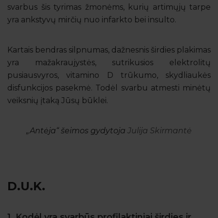
svarbus šis tyrimas žmonėms, kurių artimųjų tarpe
yra ankstyvų mirčių nuo infarkto bei insulto.
Kartais bendras silpnumas, dažnesnis širdies plakimas
yra mažakraujystės, sutrikusios elektrolitų
pusiausvyros, vitamino D trūkumo, skydliaukės
disfunkcijos pasekmė. Todėl svarbu atmesti minėtų
veiksnių įtaką Jūsų būklei.
„Antėja“ šeimos gydytoja
Julija Skirmantė
D.U.K.
1. Kodėl yra svarbūs profilaktiniai širdies ir