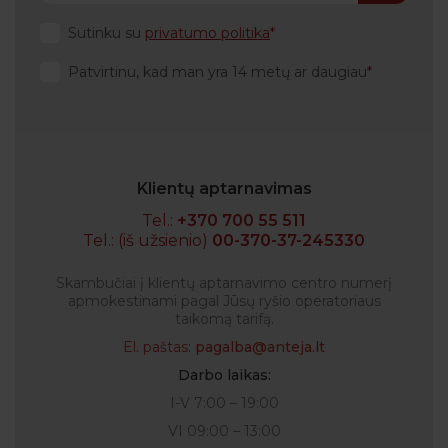
Sutinku su
privatumo politika
Patvirtinu, kad man yra 14 metų ar daugiau
Klientų aptarnavimas
Tel.:
+370 700 55 511
Tel.: (iš užsienio)
00-370-37-245330
Skambučiai į klientų aptarnavimo centro numerį
apmokestinami pagal Jūsų ryšio operatoriaus
taikomą tarifą.
El. paštas:
pagalba@anteja.lt
Darbo laikas:
I-V 7:00 – 19:00
VI 09:00 – 13:00