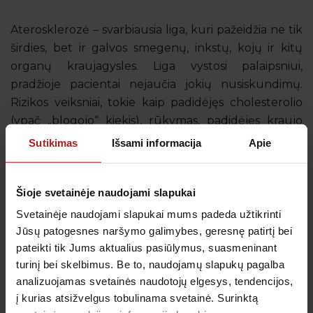
Aterosklerozė – svarbiausia liga, kuri pažeidžia ne tik
širdies, bet ir galvos smegenų, inkstų, kojų ir kitų
organų kraujagysles. Liga vystosi palaipsniui,
pradžioje pacientai nejaučia jokių nusiskundimų.
Rizikos veiksniai, tokie kaip padidėjęs cholesterolio
(ypač „blogojo“ kiekis), rūkymas, padidėjęs kraujo
spaudimas pažeidžia kraujagyslių sieneles. Ligai
Sutikimas
Išsami informacija
Apie
progresuojant, ant kraujagyslių sienelių sėda
cholesterolis, vystosi uždegimas, formuojasi
Šioje svetainėje naudojami slapukai
aterosklerotinė plokštelė, kuri palaipsniui užkemša
kraujagyslės spindį. Jautriausios aterosklerozei yra
Svetainėje naudojami slapukai mums padeda užtikrinti
širdies vainikinės kraujagyslės, kadangi širdis yra tas
Jūsų patogesnes naršymo galimybes, geresnę patirtį bei
organas, kuris ypatingai jautrus deguonies stygiui.
pateikti tik Jums aktualius pasiūlymus, suasmeninant
turinį bei skelbimus. Be to, naudojamų slapukų pagalba
Siaurėjant širdies kraujagyslėms, sutrinka
analizuojamas svetainės naudotojų elgesys, tendencijos,
kraujotaka, širdies raumeniui trūksta deguonies ir
į kurias atsižvelgus tobulinama svetainė. Surinktą
pacientams pradeda reikštis koronatinės simptomai: