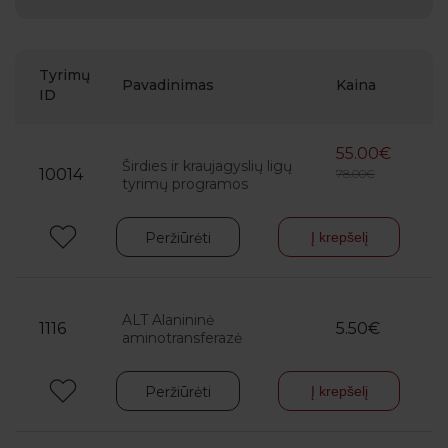
Tyrimų
Pavadinimas
Kaina
ID
55.00€
Širdies ir kraujagyslių ligų
10014
78.00€
tyrimų programos
Peržiūrėti
Į krepšelį
ALT Alanininė
1116
5.50€
aminotransferazė
Peržiūrėti
Į krepšelį