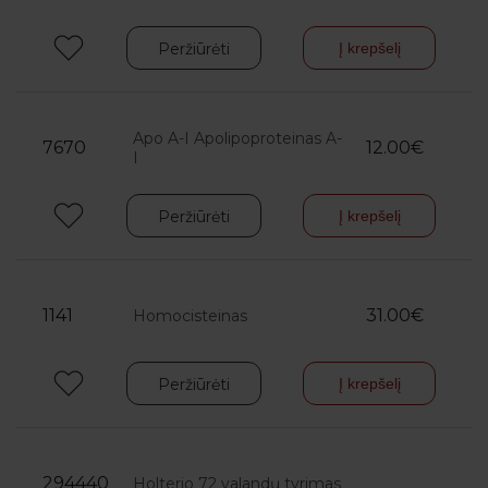
Peržiūrėti
Į krepšelį
Apo A-I Apolipoproteinas A-
7670
12.00€
I
Peržiūrėti
Į krepšelį
1141
31.00€
Homocisteinas
Peržiūrėti
Į krepšelį
294440
Holterio 72 valandų tyrimas