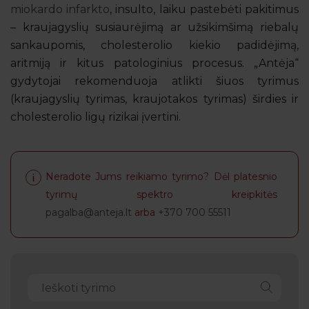
miokardo infarkto
, insulto, laiku pastebėti pakitimus
– kraujagyslių susiaurėjimą ar užsikimšimą riebalų
sankaupomis, cholesterolio kiekio padidėjimą,
aritmiją ir kitus patologinius procesus. „Antėja“
gydytojai rekomenduoja atlikti šiuos tyrimus
(kraujagyslių tyrimas, kraujotakos tyrimas) širdies ir
cholesterolio ligų rizikai įvertini.
Neradote Jums reikiamo tyrimo? Dėl platesnio
tyrimų spektro kreipkitės
pagalba@anteja.lt
arba
+370 700 55511