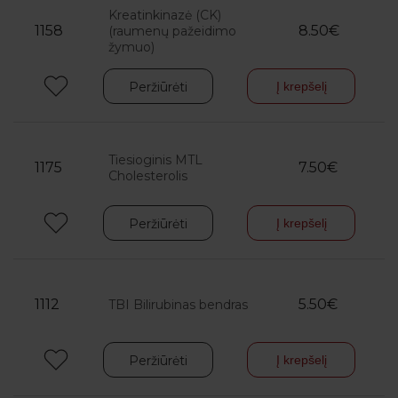
Kreatinkinazė (CK)
1158
8.50€
(raumenų pažeidimo
žymuo)
Peržiūrėti
Į krepšelį
Tiesioginis MTL
1175
7.50€
Cholesterolis
Peržiūrėti
Į krepšelį
1112
5.50€
TBI Bilirubinas bendras
Peržiūrėti
Į krepšelį