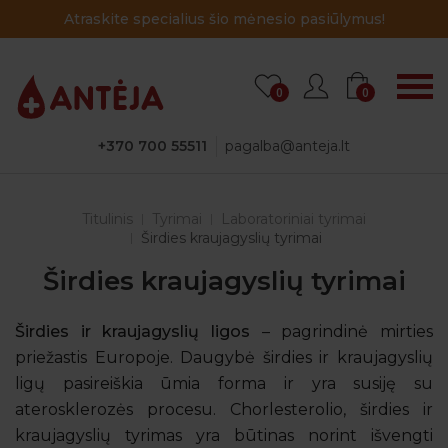
Atraskite specialius šio mėnesio pasiūlymus!
0
0
+370 700 55511
pagalba@anteja.lt
Titulinis
Tyrimai
Laboratoriniai tyrimai
Širdies kraujagyslių tyrimai
Širdies kraujagyslių tyrimai
Širdies ir kraujagyslių ligos
– pagrindinė mirties
priežastis Europoje. Daugybė širdies ir kraujagyslių
ligų pasireiškia ūmia forma ir yra susiję su
aterosklerozės procesu. Chorlesterolio, širdies ir
kraujagyslių tyrimas yra būtinas norint išvengti