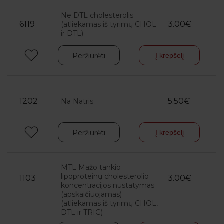
Ne DTL cholesterolis
6119
3.00€
(atliekamas iš tyrimų CHOL
ir DTL)
Peržiūrėti
Į krepšelį
1202
5.50€
Na Natris
Peržiūrėti
Į krepšelį
MTL Mažo tankio
lipoproteinų cholesterolio
1103
3.00€
koncentracijos nustatymas
(apskaičiuojamas)
(atliekamas iš tyrimų CHOL,
DTL ir TRIG)