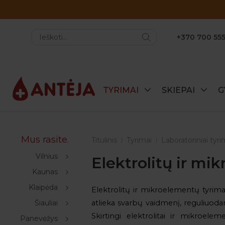
+370 700 555
TYRIMAI
SKIEPAI
G
Mus rasite.
Titulinis
Tyrimai
Laboratoriniai tyri
Vilnius
Elektrolitų ir mi
Kaunas
Klaipėda
Elektrolitų ir mikroelementų tyrim
Šiauliai
atlieka svarbų vaidmenį, reguliuoda
Skirtingi elektrolitai ir mikroele
Panevėžys