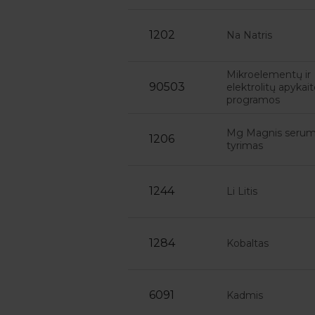
1202
Na Natris
Mikroelementų ir
90503
elektrolitų apykai
programos
Mg Magnis serum
1206
tyrimas
1244
Li Litis
1284
Kobaltas
6091
Kadmis