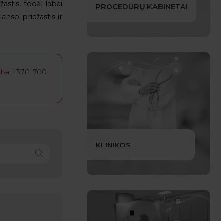
astis, todėl labai
PROCEDŪRŲ KABINETAI
lanso priežastis ir
rba
+370 700
KLINIKOS