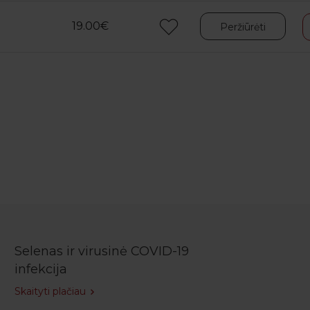
19.00€
Peržiūrėti
Selenas ir virusinė COVID-19
infekcija
Skaityti plačiau