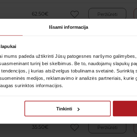
62.50€
Peržiūrėti
Išsami informacija
5.00€
Peržiūrėti
slapukai
i mums padeda užtikrinti Jūsų patogesnes naršymo galimybes, ger
65.50€
Peržiūrėti
suasmeninant turinį bei skelbimus. Be to, naudojamų slapukų p
 tendencijos, į kurias atsižvelgus tobulinama svetainė. Surinktą
uomeninės medijos, reklamavimo ir analizės partneriais, kurie gali
aros)
55.00€
Peržiūrėti
laugas surinktos informacijos.
62.50€
Peržiūrėti
Tinkinti
35.50€
Peržiūrėti