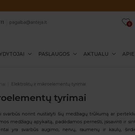
Atraskite specialius šio mėnesio pasiūlymus!
11
pagalba@anteja.lt
0
YDYTOJAI
PASLAUGOS
AKTUALU
API
mai
Elektrolitų ir mikroelementų tyrimai
kroelementų tyrimai
ai svarbūs norint nustatyti šių medžiagų trūkumą ar pertekl
mos medžiagų apykaitą, padėdamos pernešti, įsisavinti ir sint
mentai yra svarbūs augimo, nervų, raumenų ir kaulų, širdi