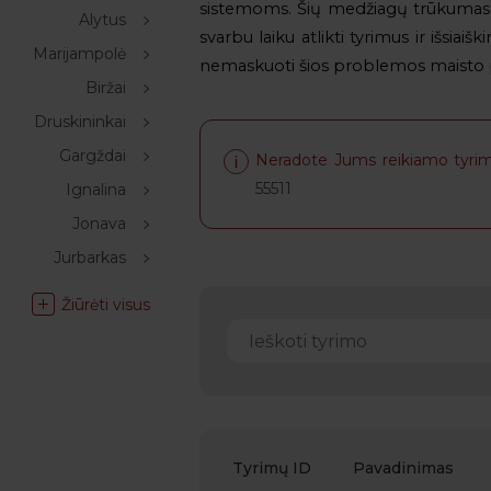
sistemoms. Šių medžiagų trūkumas ar 
Alytus
svarbu laiku atlikti tyrimus ir išsiai
Marijampolė
nemaskuoti šios problemos maisto p
Biržai
Druskininkai
Gargždai
Neradote Jums reikiamo tyrim
55511
Ignalina
Jonava
Jurbarkas
Žiūrėti visus
Tyrimų ID
Pavadinimas