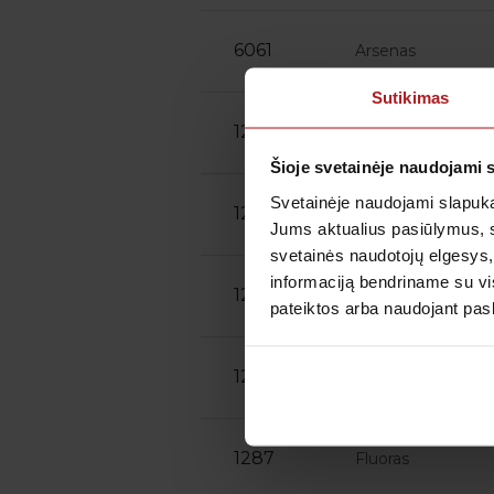
6061
Arsenas
Sutikimas
1203
Ca Kalcis
Šioje svetainėje naudojami 
Svetainėje naudojami slapuka
1245
I Jodas (serume)
Jums aktualius pasiūlymus, 
svetainės naudotojų elgesys,
informaciją bendriname su vis
Hg Gyvsidabris (p
1249
šlapime
pateiktos arba naudojant pas
1248
Hg Gyvsidabris
1287
Fluoras