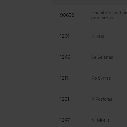
Imuniteto įvertin
90632
programos
1201
K Kalis
1246
Se Selenas
1211
Pb Švinas
1231
P Fosforas
1247
Ni Nikelis