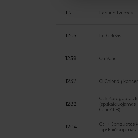
1121
Feritino tyrimas
1205
Fe Geležis
1238
Cu Varis
1237
Cl Chloridų koncen
Cak Koreguotas ka
1282
(apskaičiuojamas i
Ca ir ALB)
Ca++ Jonizuotas k
1204
(apskaičiuojamas i