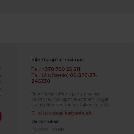
Klientų aptarnavimas
?
Tel.:
+370 700 55 511
Tel.: (iš užsienio)
00-370-37-
e
245330
o
IGLĖ
s
Skambučiai į klientų aptarnavimo
ų
centro numerį apmokestinami pagal
Jūsų ryšio operatoriaus taikomą tarifą.
El. paštas:
pagalba@anteja.lt
Darbo laikas:
I-V 7:00 – 19:00