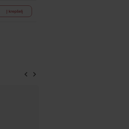
Į krepšelį
Ka
ty
Ska