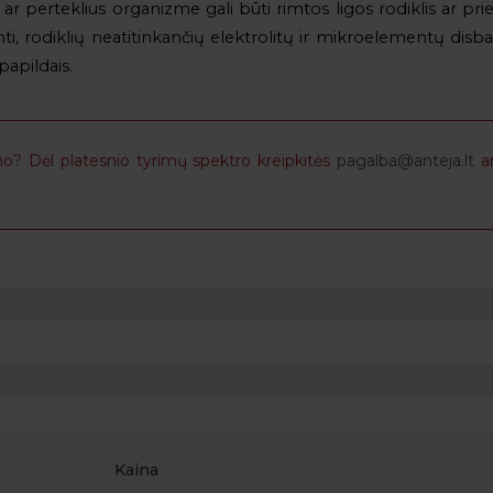
perteklius organizme gali būti rimtos ligos rodiklis ar priež
škinti, rodiklių neatitinkančių elektrolitų ir mikroelementų disba
apildais.
o? Dėl platesnio tyrimų spektro kreipkitės
pagalba@anteja.lt
a
Kaina