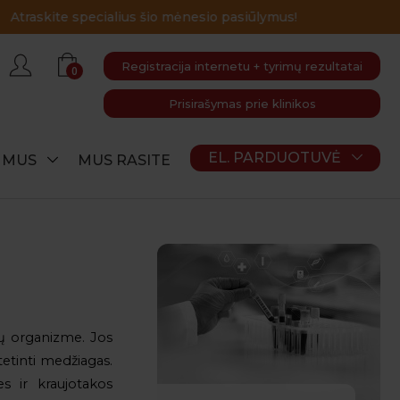
Registracija internetu + tyrimų rezultatai
0
Prisirašymas prie klinikos
EL. PARDUOTUVĖ
E MUS
MUS RASITE
ių organizme. Jos
etinti medžiagas.
es ir kraujotakos