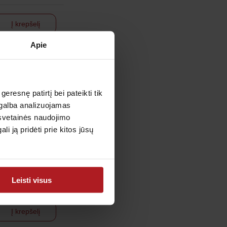
Į krepšelį
Apie
Į krepšelį
esnę patirtį bei pateikti tik
Į krepšelį
agalba analizuojamas
 svetainės naudojimo
 ją pridėti prie kitos jūsų
Į krepšelį
Į krepšelį
Leisti visus
Į krepšelį