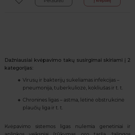
Peržiūrėti
Į krepšelį
Dažniausiai kvėpavimo takų susirgimai skiriami į 2
kategorijas:
Virusų ir bakterijų sukeliamas infekcijas –
pneumonija, tuberkuliozė, kokliušas ir t. t.
Chronines ligas – astma, lėtinė obstrukcinė
plaučių liga ir t. t.
Kvėpavimo sistemos ligas nulemia genetiniai ir
aplinkos veiksniai (rūkymas, oro tarša, žalingos