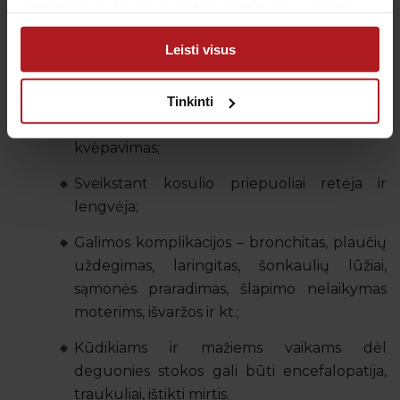
atkosėjima tirštų, skaidrių skreplių,
partneriais, kurie gali ją pridėti prie kitos jūsų pateiktos
priepuolis gali baigtis vėmimu;
arba naudojant paslaugas surinktos informacijos.
Leisti visus
Spazminiai kosulio priepuoliai tęsiasi
savaitėmis;
Tinkinti
Po sunkių kosulio priepuolių gali sustoti
kvėpavimas;
Sveikstant kosulio priepuoliai retėja ir
lengvėja;
Galimos komplikacijos – bronchitas, plaučių
uždegimas, laringitas, šonkaulių lūžiai,
sąmonės praradimas, šlapimo nelaikymas
moterims, išvaržos ir kt.;
Kūdikiams ir mažiems vaikams dėl
deguonies stokos gali būti encefalopatija,
traukuliai, ištikti mirtis.