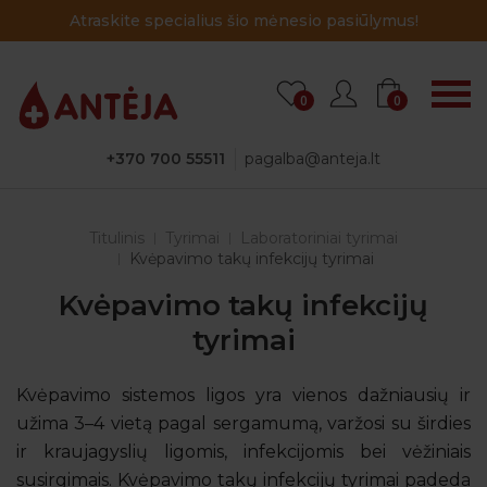
Atraskite specialius šio mėnesio pasiūlymus!
0
0
+370 700 55511
pagalba@anteja.lt
Titulinis
Tyrimai
Laboratoriniai tyrimai
Kvėpavimo takų infekcijų tyrimai
Kvėpavimo takų infekcijų
tyrimai
Kvėpavimo sistemos ligos yra vienos dažniausių ir
užima 3–4 vietą pagal sergamumą, varžosi su širdies
ir kraujagyslių ligomis, infekcijomis bei vėžiniais
susirgimais. Kvėpavimo takų infekcijų tyrimai padeda