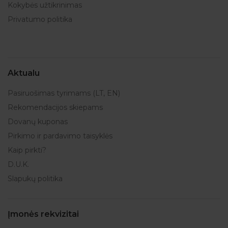
Kokybės užtikrinimas
Privatumo politika
Aktualu
Pasiruošimas tyrimams (LT, EN)
Rekomendacijos skiepams
Dovanų kuponas
Pirkimo ir pardavimo taisyklės
Kaip pirkti?
D.U.K.
Slapukų politika
Įmonės rekvizitai