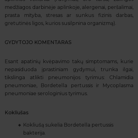
medžiagos darbinėje aplinkoje, alergenai, peršalimai,
prasta mityba, stresas ar sunkus fizinis darbas,
gretutinės ligos, kurios susilpnina organizmą).
GYDYTOJO KOMENTARAS
Esant apatinių kvėpavimo takų simptomams, kurie
nepasiduoda įprastiniam gydymui, trunka ilgai,
tikslinga atlikti pneumonijos tyrimus: Chlamidia
pneumoniae, Bordetella pertussis ir Mycoplasma
pneumoniae serologinius tyrimus.
Kokliušas
Kokliušą sukelia Bordetella pertussis
bakterija.