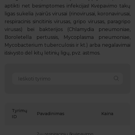
aptikti net besimptomes infekcijas! Kvėpavimo takų
ligas sukelia įvairūs virusai (rinovirusai, koronavirusai,
respiracinis sincitinis virusas, gripo virusas, paragripo
virusas) bei bakterijos (Chlamydia pneumoniae,
Boroletella pertussis, Mycoplasma pneumoniae,
Mycobacterium tuberculosis ir kt.) arba negalavimai
išsivysto dėl kitų lėtinių ligų, pvz. astmos.
Tyrimų
Pavadinimas
Kaina
ID
2-ų respiracinių (kvėpavimo