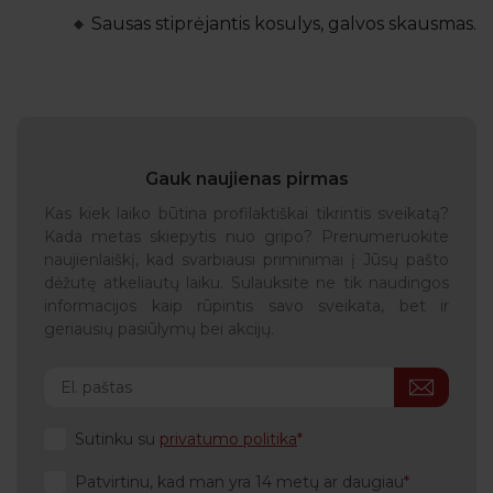
Sausas stiprėjantis kosulys, galvos skausmas.
Gauk naujienas pirmas
Kas kiek laiko būtina profilaktiškai tikrintis sveikatą?
Kada metas skiepytis nuo gripo? Prenumeruokite
naujienlaiškį, kad svarbiausi priminimai į Jūsų pašto
dėžutę atkeliautų laiku. Sulauksite ne tik naudingos
informacijos kaip rūpintis savo sveikata, bet ir
geriausių pasiūlymų bei akcijų.
Sutinku su
privatumo politika
Patvirtinu, kad man yra 14 metų ar daugiau