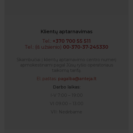
Klientų aptarnavimas
Tel.:
+370 700 55 511
Tel.: (iš užsienio)
00-370-37-245330
Skambučiai į klientų aptarnavimo centro numerį
apmokestinami pagal Jūsų ryšio operatoriaus
taikomą tarifą.
El. paštas:
pagalba@anteja.lt
Darbo laikas:
I-V 7:00 – 19:00
VI 09:00 – 13:00
VII: Nedirbame