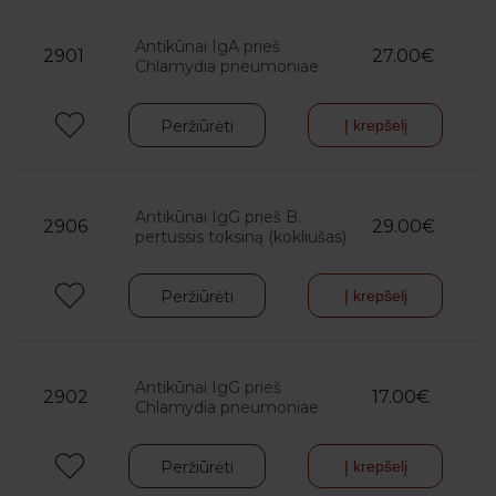
Antikūnai IgA prieš
2901
27.00€
Chlamydia pneumoniae
Peržiūrėti
Į krepšelį
Antikūnai IgG prieš B.
2906
29.00€
pertussis toksiną (kokliušas)
Peržiūrėti
Į krepšelį
Antikūnai IgG prieš
2902
17.00€
Chlamydia pneumoniae
Peržiūrėti
Į krepšelį