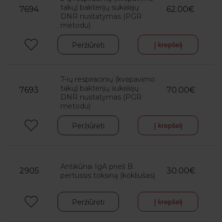
takų) bakterijų sukėlėjų
7694
62.00€
DNR nustatymas (PGR
metodu)
Peržiūrėti
Į krepšelį
7-ių respiracinių (kvėpavimo
takų) bakterijų sukėlėjų
7693
70.00€
DNR nustatymas (PGR
metodu)
Peržiūrėti
Į krepšelį
Antikūnai IgA prieš B.
2905
30.00€
pertussis toksiną (kokliušas)
Peržiūrėti
Į krepšelį