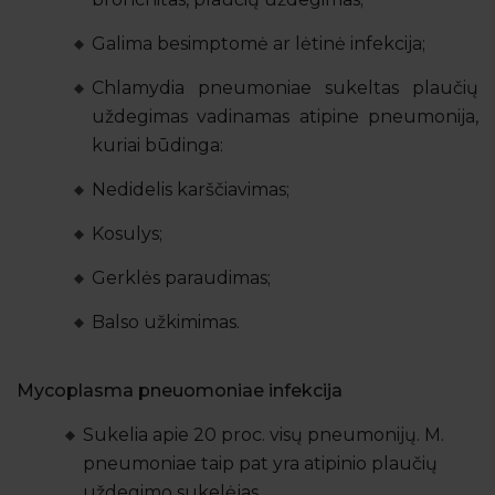
Galima besimptomė ar lėtinė infekcija;
Chlamydia pneumoniae sukeltas plaučių
uždegimas vadinamas atipine pneumonija,
kuriai būdinga:
Nedidelis karščiavimas;
Kosulys;
Gerklės paraudimas;
Balso užkimimas.
Mycoplasma pneuomoniae infekcija
Sukelia apie 20 proc. visų pneumonijų. M.
pneumoniae taip pat yra atipinio plaučių
uždegimo sukelėjas.