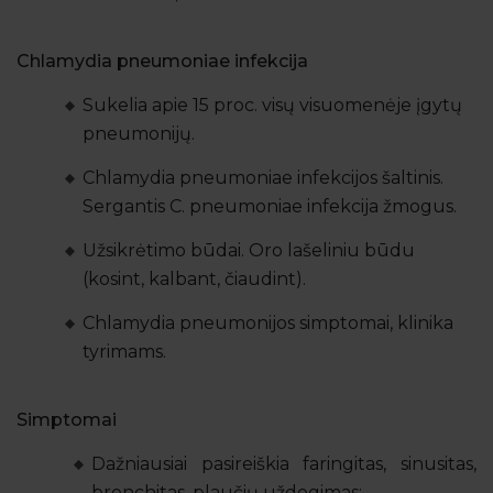
Chlamydia pneumoniae infekcija
Sukelia apie 15 proc. visų visuomenėje įgytų
pneumonijų.
Chlamydia pneumoniae infekcijos šaltinis.
Sergantis C. pneumoniae infekcija žmogus.
Užsikrėtimo būdai. Oro lašeliniu būdu
(kosint, kalbant, čiaudint).
Chlamydia pneumonijos simptomai, klinika
tyrimams.
Simptomai
Dažniausiai pasireiškia faringitas, sinusitas,
bronchitas, plaučių uždegimas;