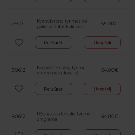
Kvantiferono tyrimas dėl
2910
55.00€
galimos tuberkuliozės
Peržiūrėti
Į krepšelį
Kvėpavimo takų tyrimų
90612
64.00€
programos (dusulio)
Peržiūrėti
Į krepšelį
Užsitęsusio kosulio tyrimų
90612
64.00€
programa