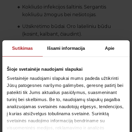
Kokliušo infekcijos šaltinis. Sergantis
kokliušu žmogus bei nešiotojas.
Užsikrėtimo būdai. Oro lašeliniu būdu
(kosint, kalbant, čiaudint).
Inkubacinis laikotarpis 3–15 d.
Sutikimas
Išsami informacija
Apie
Kokliušo simptomai, klinika tyrimams.
Šioje svetainėje naudojami slapukai
Dažniausiai serga 1–5 metų vaikai, paprastai
neskiepyti ar netinkamai skiepyti.
Svetainėje naudojami slapukai mums padeda užtikrinti
Jūsų patogesnes naršymo galimybes, geresnę patirtį bei
pateikti tik Jums aktualius pasiūlymus, suasmeninant
Simptomai
turinį bei skelbimus. Be to, naudojamų slapukų pagalba
analizuojamas svetainės naudotojų elgesys, tendencijos,
Pradžioje vargina sloga, čiaudulys,
į kurias atsižvelgus tobulinama svetainė. Surinktą
stiprėjantis kosulys, nežymus karščiavimas;
svetainės naudojimo informaciją bendriname su
Vėliau kosulys tampa priepuoliniu, staigiu,
visuomeninės medijos, reklamavimo ir analizės