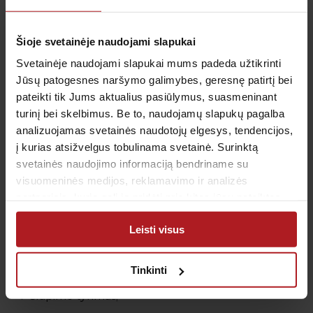
Infekcinių ligų diagnostika
Šioje svetainėje naudojami slapukai
Infekcinėms ligoms diagnozuoti dažniausiai
Svetainėje naudojami slapukai mums padeda užtikrinti
Jūsų patogesnes naršymo galimybes, geresnę patirtį bei
atliekamos tokios procedūros kaip:
pateikti tik Jums aktualius pasiūlymus, suasmeninant
turinį bei skelbimus. Be to, naudojamų slapukų pagalba
1. Laboratoriniai tyrimai
analizuojamas svetainės naudotojų elgesys, tendencijos,
į kurias atsižvelgus tobulinama svetainė. Surinktą
svetainės naudojimo informaciją bendriname su
Daugelis infekcinių ligų turi panašius požymius ir
visuomeninės medijos, reklamavimo ir analizės
simptomus. Kūno skysčio mėginiai gali padėti
partneriais, kurie gali ją pridėti prie kitos jūsų pateiktos
nustatyti konkretų ligos sukėlėją, kas specialistui
arba naudojant paslaugas surinktos informacijos.
leidžia paskirti tikslingą gydymą. Dažniausiai
Leisti visus
atliekami laboratoriniai tyrimai yra šie:
kraujo tyrimas;
Tinkinti
šlapimo tyrimas;