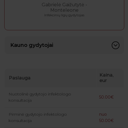
Gabrielė Gaižutytė -
Monteleone
Infekcinių ligų gydytojas
Kauno gydytojai
Kaina,
Paslauga
eur
Nuotolinė gydytojo infektologo
50.00€
konsultacija
Pirminė gydytojo infektologo
nuo
konsultacija
50.00€