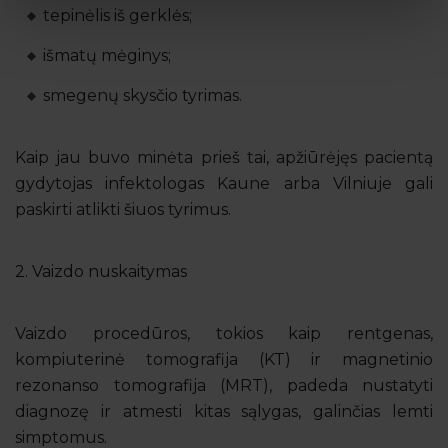
tepinėlis iš gerklės;
išmatų mėginys;
smegenų skysčio tyrimas.
Kaip jau buvo minėta prieš tai, apžiūrėjęs pacientą
gydytojas infektologas Kaune arba Vilniuje gali
paskirti atlikti šiuos tyrimus.
2. Vaizdo nuskaitymas
Vaizdo procedūros, tokios kaip rentgenas,
kompiuterinė tomografija (KT) ir magnetinio
rezonanso tomografija (MRT), padeda nustatyti
diagnozę ir atmesti kitas sąlygas, galinčias lemti
simptomus.