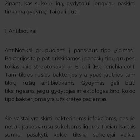
Žinant, kas sukėlė ligą, gydytojui lengviau paskirti
tinkamą gydymą. Tai gali būti:
1. Antibiotikai
Antibiotikai grupuojami į panašaus tipo „šeimas“.
Bakterijos taip pat priskiriamos į panašių tipų grupes,
tokias kaip streptokokai ar E. coli (Escherichia coli).
Tam tikros rūšies bakterijos yra ypač jautrios tam
tikrų rūšių antibiotikams. Gydymas gali būti
tikslingesnis, jeigu gydytojas infektologas žino, kokio
tipo bakterijomis yra užsikrėtęs pacientas.
Šie vaistai yra skirti bakterinėms infekcijoms, nes jie
neturi įtakos virusų sukeltoms ligoms. Tačiau kartais
sunku pasakyti, kokie tiksliai sukėlėjai veikia.