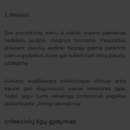
3. Biopsijos
Šios procedūros metu iš vidinio organo paimamas
nedidelis audinio mėginys tyrimams. Pavyzdžiui,
atliekant plaučių audinio biopsiją galima patikrinti
įvairius grybelius, kurie gali sukelti tam tikrą plaučių
uždegimą.
Aukštos kvalifikacijos infektologas Vilniuje arba
Kaune gali diagnozuoti įvairias infekcines ligas.
Todėl, jeigu Jums reikalinga profesionali pagalba,
apsilankykite „Antėja laboratorija“.
Infekcinių ligų gydymas