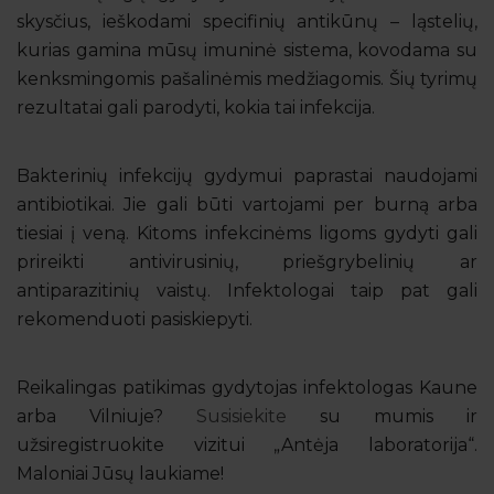
skysčius, ieškodami specifinių antikūnų – ląstelių,
kurias gamina mūsų imuninė sistema, kovodama su
kenksmingomis pašalinėmis medžiagomis. Šių tyrimų
rezultatai gali parodyti, kokia tai infekcija.
Bakterinių infekcijų gydymui paprastai naudojami
antibiotikai. Jie gali būti vartojami per burną arba
tiesiai į veną. Kitoms infekcinėms ligoms gydyti gali
prireikti antivirusinių, priešgrybelinių ar
antiparazitinių vaistų. Infektologai taip pat gali
rekomenduoti pasiskiepyti.
Reikalingas patikimas gydytojas infektologas Kaune
arba Vilniuje?
Susisiekite
su mumis ir
užsiregistruokite vizitui „Antėja laboratorija“.
Maloniai Jūsų laukiame!