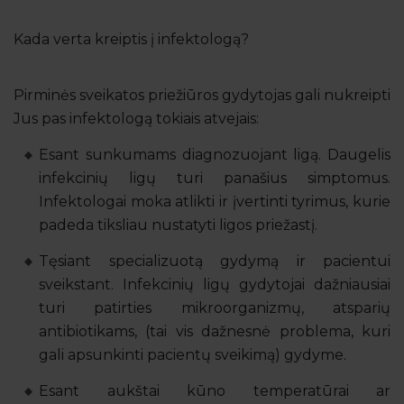
Kada verta kreiptis į infektologą?
Pirminės sveikatos priežiūros gydytojas gali nukreipti
Jus pas infektologą tokiais atvejais:
Esant sunkumams diagnozuojant ligą. Daugelis
infekcinių ligų turi panašius simptomus.
Infektologai moka atlikti ir įvertinti tyrimus, kurie
padeda tiksliau nustatyti ligos priežastį.
Tęsiant specializuotą gydymą ir pacientui
sveikstant. Infekcinių ligų gydytojai dažniausiai
turi patirties mikroorganizmų, atsparių
antibiotikams, (tai vis dažnesnė problema, kuri
gali apsunkinti pacientų sveikimą) gydyme.
Esant aukštai kūno temperatūrai ar