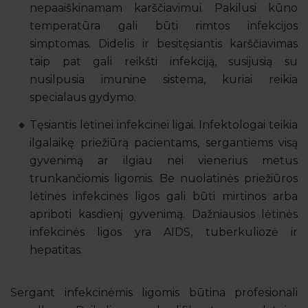
nepaaiškinamam karščiavimui. Pakilusi kūno
temperatūra gali būti rimtos infekcijos
simptomas. Didelis ir besitęsiantis karščiavimas
taip pat gali reikšti infekciją, susijusią su
nusilpusia imunine sistema, kuriai reikia
specialaus gydymo.
Tęsiantis lėtinei infekcinei ligai. Infektologai teikia
ilgalaikę priežiūrą pacientams, sergantiems visą
gyvenimą ar ilgiau nei vienerius metus
trunkančiomis ligomis. Be nuolatinės priežiūros
lėtinės infekcinės ligos gali būti mirtinos arba
apriboti kasdienį gyvenimą. Dažniausios lėtinės
infekcinės ligos yra AIDS, tuberkuliozė ir
hepatitas.
Sergant infekcinėmis ligomis būtina profesionali