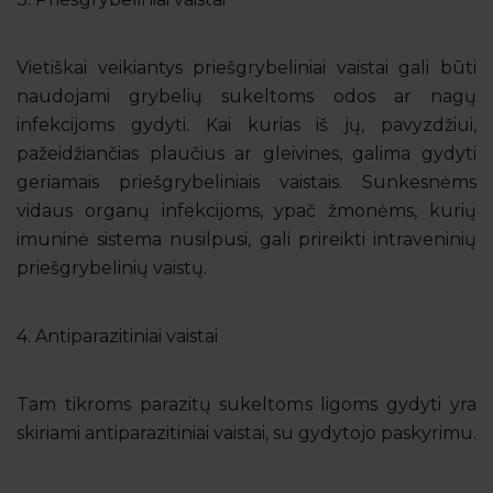
Vietiškai veikiantys priešgrybeliniai vaistai gali būti
naudojami grybelių sukeltoms odos ar nagų
infekcijoms gydyti. Kai kurias iš jų, pavyzdžiui,
pažeidžiančias plaučius ar gleivines, galima gydyti
geriamais priešgrybeliniais vaistais. Sunkesnėms
vidaus organų infekcijoms, ypač žmonėms, kurių
imuninė sistema nusilpusi, gali prireikti intraveninių
priešgrybelinių vaistų.
4. Antiparazitiniai vaistai
Tam tikroms parazitų sukeltoms ligoms gydyti yra
skiriami antiparazitiniai vaistai, su gydytojo paskyrimu.