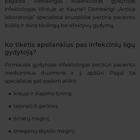
pagalba. Reikalingas kvalifikuotas gydytojas
infektologas Vilniuje ar Kaune? Dėmesingi „Antėja
laboratorija“ specialistai kruopščiai įvertina paciento
būklę ir skiria tikslingą bei efektyvų gydymą.
Ko tikėtis apsilankius pas infekcinių ligų
gydytoją?
Pirmiausia gydytojas infektologas peržiūri paciento
medicininius duomenis ir jį apžiūri. Pagal tai
specialistas gali paskirti atlikti:
kraujo ir šlapimo tyrimą;
tepinėlį iš gerklės;
išmatų mėginį;
smegenų skysčio mėginį;