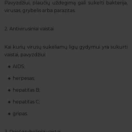
Pavyzdžiui, plaučių uždegimą gali sukelti bakterija,
virusas, grybelis arba parazitas.
2. Antivirusiniai vaistai
Kai kurių virusų sukeliamų ligų gydymui yra sukurti
vaistai, pavyzdžiui:
AIDS;
herpesas;
hepatitas B;
hepatitas C;
gripas.
3. Priešgrybeliniai vaistai