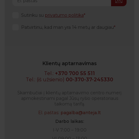
Sutinku su
privatumo politika
Patvirtinu, kad man yra 14 metų ar daugiau
Klientų aptarnavimas
Tel.:
+370 700 55 511
Tel.: (iš užsienio)
00-370-37-245330
Skambučiai į klientų aptarnavimo centro numerį
apmokestinami pagal Jūsų ryšio operatoriaus
taikomą tarifą.
El. paštas:
pagalba@anteja.lt
Darbo laikas:
I-V 7:00 – 19:00
VI 09:00 – 13:00