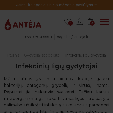
Atraskite specialius šio mėnesio pasiūlymus!
0
0
+370 700 55511
pagalba@anteja.lt
Titulinis
Gydytojai specialistai
Infekcinių ligų gydytojai
Infekcinių ligų gydytojai
Mūsų kūnas yra mikrobiomos, kurioje gausu
bakterijų, patogenų, grybelių ir virusų, namai.
Paprastai jie nekenkia sveikatai. Tačiau kartais
mikroorganizmai gali sukelti įvairias ligas. Taip pat yra
galimybė užsikrėsti infekciją sukeliančiais patogenai
ar parazitais nuo kitų žmonių, gyvūnų, vabzdžių ar