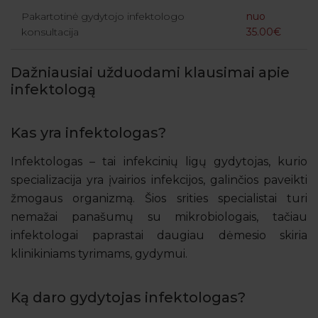
Pakartotinė gydytojo infektologo
nuo
konsultacija
35.00€
Dažniausiai užduodami klausimai apie
infektologą
Kas yra infektologas?
Infektologas – tai infekcinių ligų gydytojas, kurio
specializacija yra įvairios infekcijos, galinčios paveikti
žmogaus organizmą. Šios srities specialistai turi
nemažai panašumų su mikrobiologais, tačiau
infektologai paprastai daugiau dėmesio skiria
klinikiniams tyrimams, gydymui.
Ką daro gydytojas infektologas?