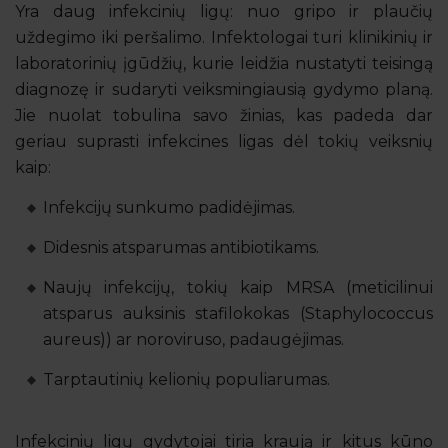
Yra daug infekcinių ligų: nuo gripo ir plaučių
uždegimo iki peršalimo. Infektologai turi klinikinių ir
laboratorinių įgūdžių, kurie leidžia nustatyti teisingą
diagnozę ir sudaryti veiksmingiausią gydymo planą.
Jie nuolat tobulina savo žinias, kas padeda dar
geriau suprasti infekcines ligas dėl tokių veiksnių
kaip:
Infekcijų sunkumo padidėjimas.
Didesnis atsparumas antibiotikams.
Naujų infekcijų, tokių kaip MRSA (meticilinui
atsparus auksinis stafilokokas (Staphylococcus
aureus)) ar noroviruso, padaugėjimas.
Tarptautinių kelionių populiarumas.
Infekcinių ligų gydytojai tiria kraują ir kitus kūno