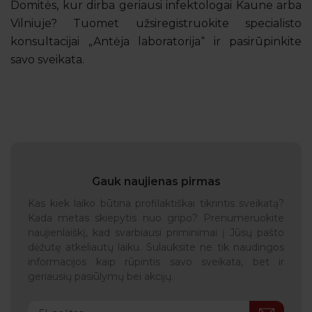
Domitės, kur dirba geriausi infektologai Kaune arba
Vilniuje? Tuomet užsiregistruokite specialisto
konsultacijai „Antėja laboratorija“ ir pasirūpinkite
savo sveikata.
Gauk naujienas pirmas
Kas kiek laiko būtina profilaktiškai tikrintis sveikatą?
Kada metas skiepytis nuo gripo? Prenumeruokite
naujienlaiškį, kad svarbiausi priminimai į Jūsų pašto
dėžutę atkeliautų laiku. Sulauksite ne tik naudingos
informacijos kaip rūpintis savo sveikata, bet ir
geriausių pasiūlymų bei akcijų.