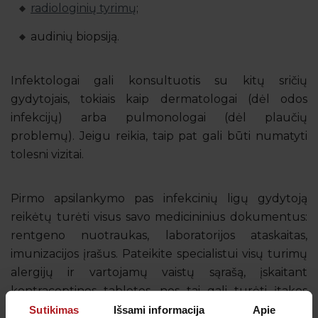
radiologinių tyrimų
;
audinių biopsiją.
Infektologai gali konsultuotis su kitų sričių
gydytojais, tokiais kaip dermatologai (dėl odos
infekcijų) arba pulmonologai (dėl plaučių
problemų). Jeigu reikia, taip pat gali būti numatyti
tolesni vizitai.
Pirmo apsilankymo pas infekcinių ligų gydytoją
reikėtų turėti visus savo medicininius dokumentus:
rentgeno nuotraukas, laboratorijos ataskaitas,
imunizacijos įrašus. Pateikite specialistui visų turimų
alergijų ir vartojamų vaistų sąrašą, įskaitant
kontraceptines tabletes, nes tai gali turėti įtakos
antibiotikų veikimui.
Sutikimas
Išsami informacija
Apie