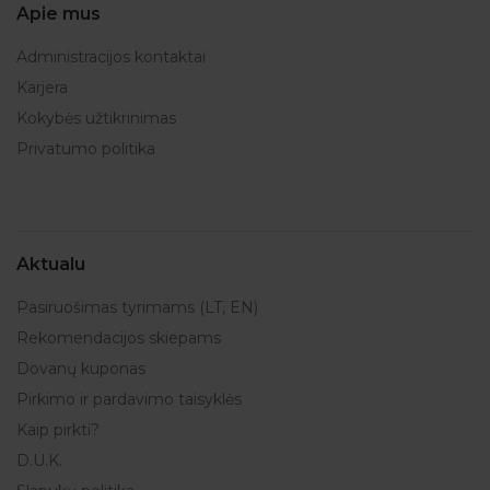
Apie mus
Administracijos kontaktai
Karjera
Kokybės užtikrinimas
Privatumo politika
Aktualu
Pasiruošimas tyrimams (LT, EN)
Rekomendacijos skiepams
Dovanų kuponas
Pirkimo ir pardavimo taisyklės
Kaip pirkti?
D.U.K.