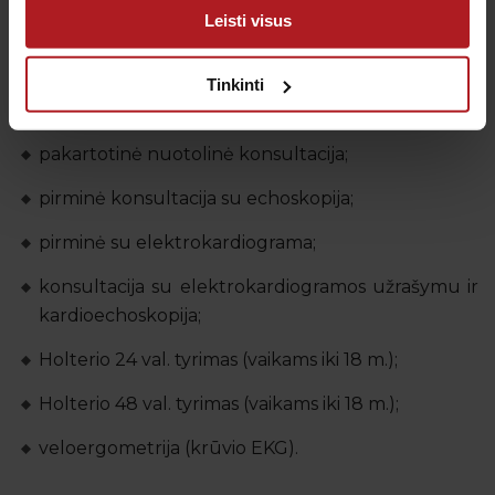
Leisti visus
klinikose „Antėja“ teikia šias paslaugas:
pirminė konsultacija;
Tinkinti
pakartotinė konsultacija;
pakartotinė nuotolinė konsultacija;
pirminė konsultacija su echoskopija;
pirminė su elektrokardiograma;
konsultacija su elektrokardiogramos užrašymu ir
kardioechoskopija;
Holterio 24 val. tyrimas (vaikams iki 18 m.);
Holterio 48 val. tyrimas (vaikams iki 18 m.);
veloergometrija (krūvio EKG).