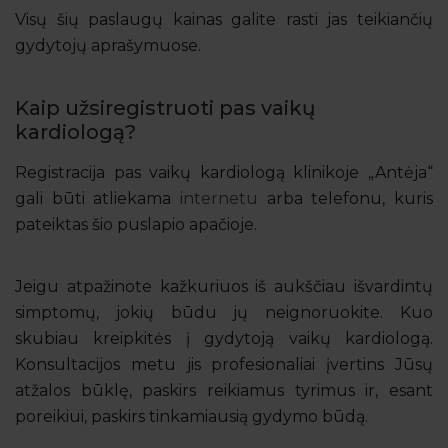
Visų šių paslaugų kainas galite rasti jas teikiančių
gydytojų aprašymuose.
Kaip užsiregistruoti pas vaikų
kardiologą?
Registracija pas vaikų kardiologą klinikoje „Antėja“
gali būti atliekama
internetu
arba telefonu, kuris
pateiktas šio puslapio apačioje.
Jeigu atpažinote kažkuriuos iš aukščiau išvardintų
simptomų, jokių būdu jų neignoruokite. Kuo
skubiau kreipkitės į gydytoją vaikų kardiologą.
Konsultacijos metu jis profesionaliai įvertins Jūsų
atžalos būklę, paskirs reikiamus tyrimus ir, esant
poreikiui, paskirs tinkamiausią gydymo būdą.