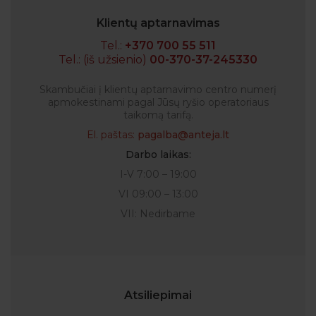
Klientų aptarnavimas
Tel.:
+370 700 55 511
Tel.: (iš užsienio)
00-370-37-245330
Skambučiai į klientų aptarnavimo centro numerį
apmokestinami pagal Jūsų ryšio operatoriaus
taikomą tarifą.
El. paštas:
pagalba@anteja.lt
Darbo laikas:
I-V 7:00 – 19:00
VI 09:00 – 13:00
VII: Nedirbame
Atsiliepimai