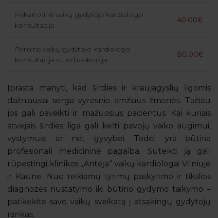
Pakartotinė vaikų gydytojo kardiologo
40.00€
konsultacija
Pirminė vaikų gydytojo kardiologo
80.00€
konsultacija su echoskopija
Įprasta manyti, kad širdies ir kraujagyslių ligomis
dažniausiai serga vyresnio amžiaus žmonės. Tačiau
jos gali paveikti ir mažuosius pacientus. Kai kuriais
atvejais širdies liga gali kelti pavojų vaiko augimui,
vystymuisi ar net gyvybei. Todėl yra būtina
profesionali medicininė pagalba. Suteikti ją gali
rūpestingi klinikos „Antėja“ vaikų kardiologai Vilniuje
ir Kaune. Nuo reikiamų tyrimų paskyrimo ir tikslios
diagnozės nustatymo iki būtino gydymo taikymo –
patikėkite savo vaikų sveikatą į atsakingų gydytojų
rankas.