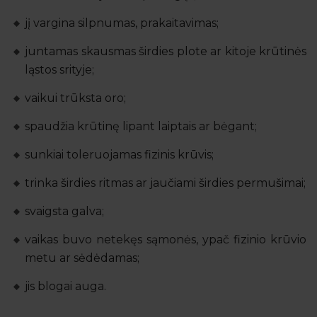
jį vargina silpnumas, prakaitavimas;
juntamas skausmas širdies plote ar kitoje krūtinės
ląstos srityje;
vaikui trūksta oro;
spaudžia krūtinę lipant laiptais ar bėgant;
sunkiai toleruojamas fizinis krūvis;
trinka širdies ritmas ar jaučiami širdies permušimai;
svaigsta galva;
vaikas buvo netekęs sąmonės, ypač fizinio krūvio
metu ar sėdėdamas;
jis blogai auga.