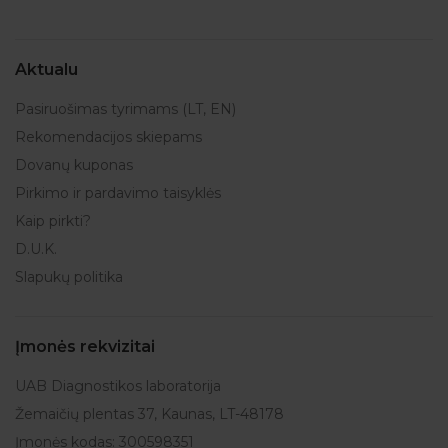
Aktualu
Pasiruošimas tyrimams (LT, EN)
Rekomendacijos skiepams
Dovanų kuponas
Pirkimo ir pardavimo taisyklės
Kaip pirkti?
D.U.K.
Slapukų politika
Įmonės rekvizitai
UAB Diagnostikos laboratorija
Žemaičių plentas 37, Kaunas, LT-48178
Įmonės kodas: 300598351