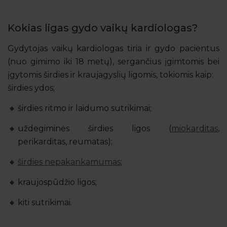
Kokias ligas gydo vaikų kardiologas?
Gydytojas vaikų kardiologas tiria ir gydo pacientus
(nuo gimimo iki 18 metų), sergančius įgimtomis bei
įgytomis širdies ir kraujagyslių ligomis, tokiomis kaip:
širdies ydos;
širdies ritmo ir laidumo sutrikimai;
uždegiminės širdies ligos (
miokarditas
,
perikarditas, reumatas);
širdies nepakankamumas
;
kraujospūdžio ligos;
kiti sutrikimai.