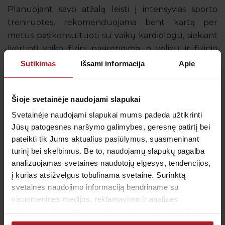
Planuojant savo atžalą leisti į intensyvias sporto
treniruotes, rekomenduojama bent kartą per
metus pasikonsultuoti su vaikų kardiologu, siekiant
įvertinti vaiko fizinį pasirengimą, o vėliau ir fizinio
krūvio poveikį jo sveikatai bei vystymuisi.
Sutikimas
Išsami informacija
Apie
Šeimos gydytojas gali nukreipti mažąjį pacientą pas
Šioje svetainėje naudojami slapukai
vaikų kardiologą, nustatęs padidėjusį arterinį kraujo
Svetainėje naudojami slapukai mums padeda užtikrinti
spaudimą ar ūžesius širdies plote. Pastaruoju atveju
Jūsų patogesnes naršymo galimybes, geresnę patirtį bei
konsultacijos su vaikų kardiologu tikslas – nustatyti,
pateikti tik Jums aktualius pasiūlymus, suasmeninant
kokia ūžesių kilmė, ar jie susiję su širdies liga, ar yra
turinį bei skelbimus. Be to, naudojamų slapukų pagalba
funkcinio pobūdžio.
analizuojamas svetainės naudotojų elgesys, tendencijos,
į kurias atsižvelgus tobulinama svetainė. Surinktą
svetainės naudojimo informaciją bendriname su
Kokias paslaugas teikia vaikų
visuomeninės medijos, reklamavimo ir analizės
kardiologas?
partneriais, kurie gali ją pridėti prie kitos jūsų pateiktos
Vaikų kardiologai Vilniuje ir Kaune esančiose
arba naudojant paslaugas surinktos informacijos.