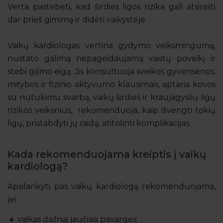
Verta pastebėti, kad širdies ligos rizika gali atsirasti
dar prieš gimimą ir didėti vaikystėje.
Vaikų kardiologas vertina gydymo veiksmingumą,
nustato galimą nepageidaujamą vaistų poveikį ir
stebi gijimo eigą. Jis konsultuoja sveikos gyvensenos,
mitybos ir fizinio aktyvumo klausimais, aptaria kovos
su nutukimu svarbą, vaikų širdies ir kraujagyslių ligų
rizikos veiksnius, rekomenduoja, kaip išvengti tokių
ligų, pristabdyti jų raidą, atitolinti komplikacijas.
Kada rekomenduojama kreiptis į vaikų
kardiologą?
Apsilankyti pas vaikų kardiologą rekomenduojama,
jei:
vaikas dažnai jaučiasi pavargęs;