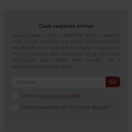
Gauk naujienas pirmas
Kas kiek laiko būtina profilaktiškai tikrintis sveikatą?
Kada metas skiepytis nuo gripo? Prenumeruokite
naujienlaiškį, kad svarbiausi priminimai į Jūsų pašto
dėžutę atkeliautų laiku. Sulauksite ne tik naudingos
informacijos kaip rūpintis savo sveikata, bet ir
geriausių pasiūlymų bei akcijų.
Sutinku su
privatumo politika
Patvirtinu, kad man yra 14 metų ar daugiau