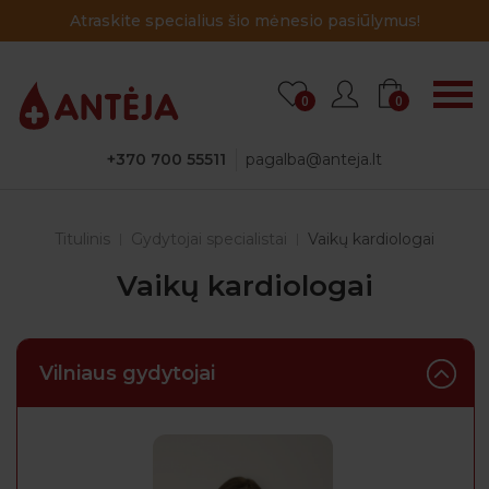
Atraskite specialius šio mėnesio pasiūlymus!
0
0
+370 700 55511
pagalba@anteja.lt
Titulinis
Gydytojai specialistai
Vaikų kardiologai
Vaikų kardiologai
Vilniaus gydytojai