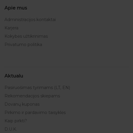
Apie mus
Administracijos kontaktai
Karjera
Kokybės užtikrinimas
Privatumo politika
Aktualu
Pasiruošimas tyrimams (LT, EN)
Rekomendacijos skiepams
Dovanų kuponas
Pirkimo ir pardavimo taisyklės
Kaip pirkti?
D.U.K.