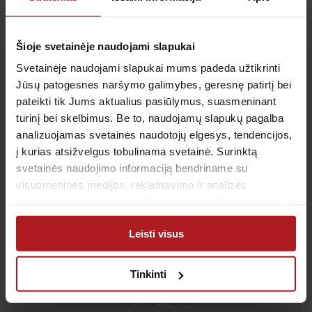
Sutinku su
privatumo politika
Šioje svetainėje naudojami slapukai
Svetainėje naudojami slapukai mums padeda užtikrinti
Patvirtinu, kad man yra 14 metų ar daugiau
Jūsų patogesnes naršymo galimybes, geresnę patirtį bei
pateikti tik Jums aktualius pasiūlymus, suasmeninant
turinį bei skelbimus. Be to, naudojamų slapukų pagalba
analizuojamas svetainės naudotojų elgesys, tendencijos,
į kurias atsižvelgus tobulinama svetainė. Surinktą
Klientų aptarnavimas
svetainės naudojimo informaciją bendriname su
Tel.:
+370 700 55 511
visuomeninės medijos, reklamavimo ir analizės
Tel.: (iš užsienio)
00-370-37-245330
partneriais, kurie gali ją pridėti prie kitos jūsų pateiktos
Skambučiai į klientų aptarnavimo centro numerį
arba naudojant paslaugas surinktos informacijos.
apmokestinami pagal Jūsų ryšio operatoriaus
Leisti visus
taikomą tarifą.
El. paštas:
pagalba@anteja.lt
Tinkinti
Darbo laikas:
I-V 7:00 – 19:00