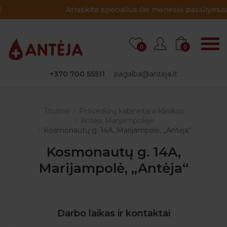
Atraskite specialius šio mėnesio pasiūlymus!
0
0
+370 700 55511
pagalba@anteja.lt
Titulinis
Procedūrų kabinetai ir klinikos
Antėja Marijampolėje
Kosmonautų g. 14A, Marijampolė, „Antėja“
Kosmonautų g. 14A,
Marijampolė, „Antėja“
Darbo laikas ir kontaktai