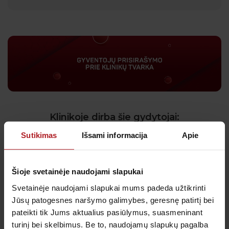
Klinikoje dirba šie gydytojai:
Sutikimas
Išsami informacija
Apie
Šeimos
gydytojai
Šioje svetainėje naudojami slapukai
Svetainėje naudojami slapukai mums padeda užtikrinti
Jūsų patogesnes naršymo galimybes, geresnę patirtį bei
pateikti tik Jums aktualius pasiūlymus, suasmeninant
turinį bei skelbimus. Be to, naudojamų slapukų pagalba