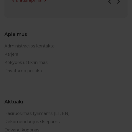
Visi atsiliepimai
Apie mus
Administracijos kontaktai
Karjera
Kokybės užtikrinimas
Privatumo politika
Aktualu
Pasiruošimas tyrimams (LT, EN)
Rekomendacijos skiepams
Dovanų kuponas