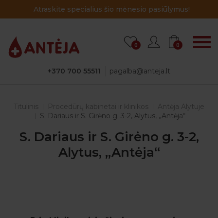
Atraskite specialius šio mėnesio pasiūlymus!
0
0
+370 700 55511
pagalba@anteja.lt
Titulinis
Procedūrų kabinetai ir klinikos
Antėja Alytuje
S. Dariaus ir S. Girėno g. 3-2, Alytus, „Antėja“
S. Dariaus ir S. Girėno g. 3-2,
Alytus, „Antėja“