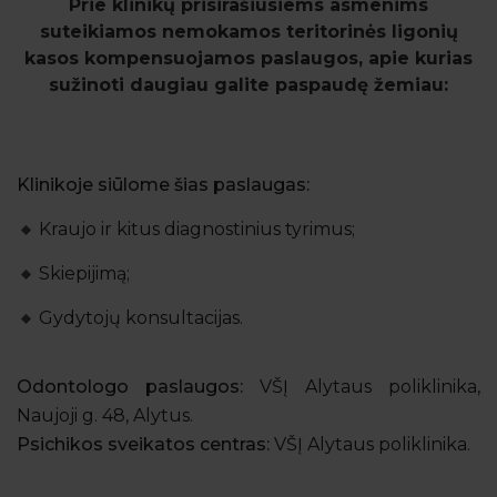
Prie klinikų prisirašiusiems asmenims
suteikiamos nemokamos teritorinės ligonių
kasos kompensuojamos paslaugos, apie kurias
sužinoti daugiau galite paspaudę žemiau:
Klinikoje siūlome šias paslaugas:
Kraujo ir kitus diagnostinius tyrimus;
Skiepijimą;
Gydytojų konsultacijas.
Odontologo paslaugos:
VŠĮ Alytaus poliklinika,
Naujoji g. 48, Alytus.
Psichikos sveikatos centras:
VŠĮ Alytaus poliklinika.