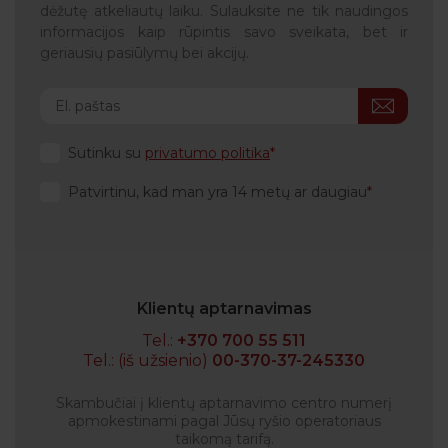
dėžutę atkeliautų laiku. Sulauksite ne tik naudingos
informacijos kaip rūpintis savo sveikata, bet ir
geriausių pasiūlymų bei akcijų.
Sutinku su
privatumo politika
Patvirtinu, kad man yra 14 metų ar daugiau
Klientų aptarnavimas
Tel.:
+370 700 55 511
Tel.: (iš užsienio)
00-370-37-245330
Skambučiai į klientų aptarnavimo centro numerį
apmokestinami pagal Jūsų ryšio operatoriaus
taikomą tarifą.