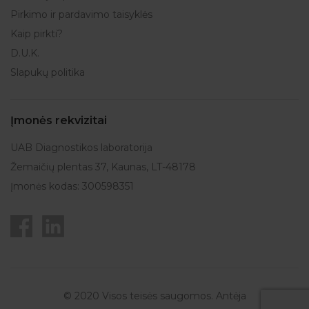
Pirkimo ir pardavimo taisyklės
Kaip pirkti?
D.U.K.
Slapukų politika
Įmonės rekvizitai
UAB Diagnostikos laboratorija
Žemaičių plentas 37, Kaunas, LT-48178
Įmonės kodas: 300598351
© 2020 Visos teisės saugomos. Antėja