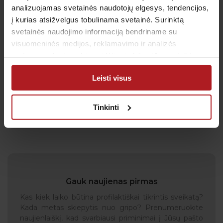
analizuojamas svetainės naudotojų elgesys, tendencijos,
į kurias atsižvelgus tobulinama svetainė. Surinktą
svetainės naudojimo informaciją bendriname su
visuomeninės medijos, reklamavimo ir analizės
partneriais, kurie gali ją pridėti prie kitos jūsų pateiktos
arba naudojant paslaugas surinktos informacijos.
Paulius Ražukas
Leisti visus
Tinkinti
Gauk naujienas pirmas
Kas kiek laiko būtina profilaktiškai tikrintis sveikatą?
Kada metas skiepytis nuo gripo? Prenumeruokite
naujienlaiškį, kad svarbiausi priminimai į Jūsų pašto