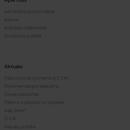
Apie mus
Administracijos kontaktai
Karjera
Kokybės užtikrinimas
Privatumo politika
Aktualu
Pasiruošimas tyrimams (LT, EN)
Rekomendacijos skiepams
Dovanų kuponas
Pirkimo ir pardavimo taisyklės
Kaip pirkti?
D.U.K.
Slapukų politika