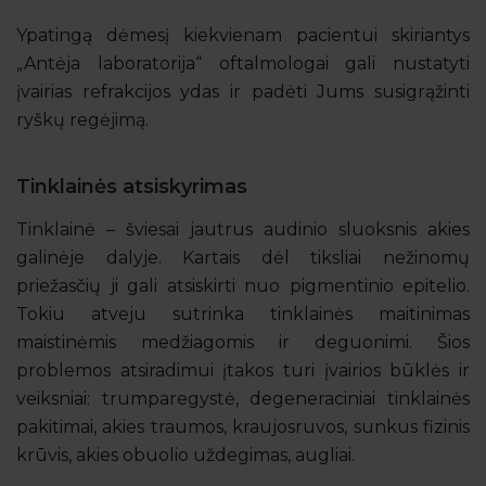
Ypatingą dėmesį kiekvienam pacientui skiriantys
„Antėja laboratorija“ oftalmologai gali nustatyti
įvairias refrakcijos ydas ir padėti Jums susigrąžinti
ryškų regėjimą.
Tinklainės atsiskyrimas
Tinklainė – šviesai jautrus audinio sluoksnis akies
galinėje dalyje. Kartais dėl tiksliai nežinomų
priežasčių ji gali atsiskirti nuo pigmentinio epitelio.
Tokiu atveju sutrinka tinklainės maitinimas
maistinėmis medžiagomis ir deguonimi. Šios
problemos atsiradimui įtakos turi įvairios būklės ir
veiksniai: trumparegystė, degeneraciniai tinklainės
pakitimai, akies traumos, kraujosruvos, sunkus fizinis
krūvis, akies obuolio uždegimas, augliai.