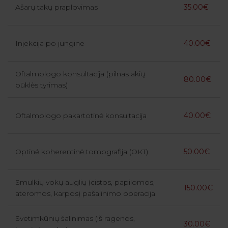
Ašarų takų praplovimas
35.00€
Injekcija po jungine
40.00€
Oftalmologo konsultacija (pilnas akių
80.00€
būklės tyrimas)
Oftalmologo pakartotinė konsultacija
40.00€
Optinė koherentinė tomografija (OKT)
50.00€
Smulkių vokų auglių (cistos, papilomos,
150.00€
ateromos, karpos) pašalinimo operacija
Svetimkūnių šalinimas (iš ragenos,
30.00€