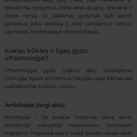
glaukoma, požymius, ištiria akies dugną, tinklainę ir
regos nervą. Jo paskirtas gydymas gali apimti
geriamus arba vietiškai (į akis) vartojamus vaistus,
operacijas, krioterapiją ir chemoterapiją.
Kokias būkles ir ligas gydo
oftalmologai?
Oftalmologai gydo įvairius akių sužalojimus,
infekcijas, ligas ir sutrikimus. Daugiau apie dažniausiai
pasitaikančias būkles – toliau.
Ambliopija (tingi akis)
Ambliopija – tai prastas matymas viena akimi,
ankstyvoje vaikystėje neišsivysčius normaliam
regėjimui. Paprastai esant tokiai būklei vienos akies