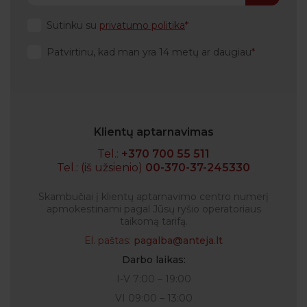
Sutinku su
privatumo politika
Patvirtinu, kad man yra 14 metų ar daugiau
Klientų aptarnavimas
Tel.:
+370 700 55 511
Tel.: (iš užsienio)
00-370-37-245330
Skambučiai į klientų aptarnavimo centro numerį
apmokestinami pagal Jūsų ryšio operatoriaus
taikomą tarifą.
El. paštas:
pagalba@anteja.lt
Darbo laikas:
I-V 7:00 – 19:00
VI 09:00 – 13:00