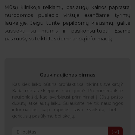
Mūsų klinikoje teikiamų paslaugų kainos paprastai
nurodomos puslapio viršuje esančiame tyrimų
laukelyje. Jeigu turite papildomų klausimų, galite
susisiekti su mumis
ir pasikonsultuoti. Esame
pasiruošę suteikti Jus dominančią informaciją.
Gauk naujienas pirmas
Kas kiek laiko būtina profilaktiškai tikrintis sveikatą?
Kada metas skiepytis nuo gripo? Prenumeruokite
naujienlaiškį, kad svarbiausi priminimai į Jūsų pašto
dėžutę atkeliautų laiku. Sulauksite ne tik naudingos
informacijos kaip rūpintis savo sveikata, bet ir
geriausių pasiūlymų bei akcijų.