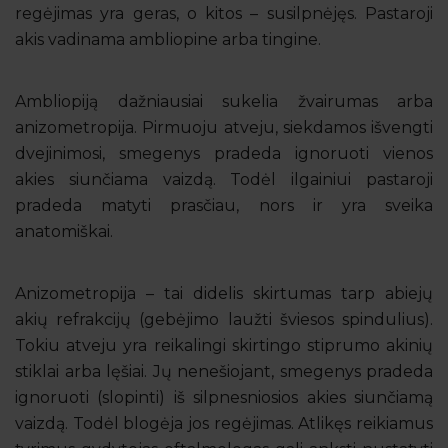
regėjimas yra geras, o kitos – susilpnėjęs. Pastaroji
akis vadinama ambliopine arba tingine.
Ambliopiją dažniausiai sukelia žvairumas arba
anizometropija. Pirmuoju atveju, siekdamos išvengti
dvejinimosi, smegenys pradeda ignoruoti vienos
akies siunčiama vaizdą. Todėl ilgainiui pastaroji
pradeda matyti prasčiau, nors ir yra sveika
anatomiškai.
Anizometropija – tai didelis skirtumas tarp abiejų
akių refrakcijų (gebėjimo laužti šviesos spindulius).
Tokiu atveju yra reikalingi skirtingo stiprumo akinių
stiklai arba lęšiai. Jų nenešiojant, smegenys pradeda
ignoruoti (slopinti) iš silpnesniosios akies siunčiamą
vaizdą. Todėl blogėja jos regėjimas. Atlikęs reikiamus