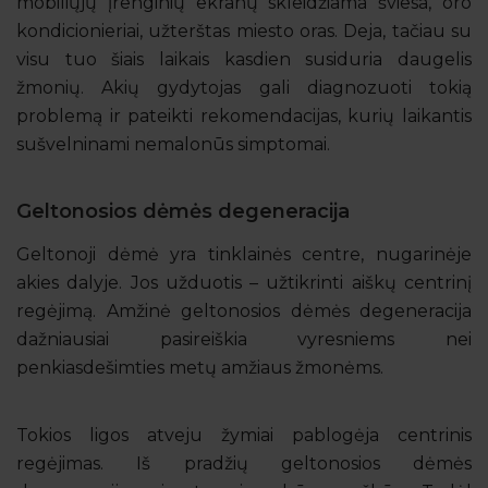
mobiliųjų įrenginių ekranų skleidžiama šviesa, oro
kondicionieriai, užterštas miesto oras. Deja, tačiau su
visu tuo šiais laikais kasdien susiduria daugelis
žmonių. Akių gydytojas gali diagnozuoti tokią
problemą ir pateikti rekomendacijas, kurių laikantis
sušvelninami nemalonūs simptomai.
Geltonosios dėmės degeneracija
Geltonoji dėmė yra tinklainės centre, nugarinėje
akies dalyje. Jos užduotis – užtikrinti aiškų centrinį
regėjimą. Amžinė geltonosios dėmės degeneracija
dažniausiai pasireiškia vyresniems nei
penkiasdešimties metų amžiaus žmonėms.
Tokios ligos atveju žymiai pablogėja centrinis
regėjimas. Iš pradžių geltonosios dėmės