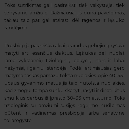
Toks sutrikimas gali pasireikšti tiek vaikystėje, tiek
senyvame amžiuje. Dažniausiai jis būna paveldimas,
tačiau taip pat gali atsirasti dėl ragenos ir lęšiuko
randėjimo.
Presbiopija pasireiškia akiai praradus gebėjimą ryškiai
matyti arti esančius daiktus. Lęšiukas dėl nuolat
jame vykstančių fiziologinių pokyčių, nors ir labai
nežymiai, ilgainiui standėja. Todėl artimiausias gero
matymo taškas pamažu tolsta nuo akies. Apie 40–45-
uosius gyvenimo metus jis taip nutolsta nuo akies,
kad žmogui tampa sunku skaityti, rašyti ir dirbti kitus
smulkius darbus iš įprasto 30–33 cm atstumo. Toks
fiziologinis su amžiumi susijęs regėjimo nusilpimas
būtent ir vadinamas presbiopija arba senatvine
toliaregyste.