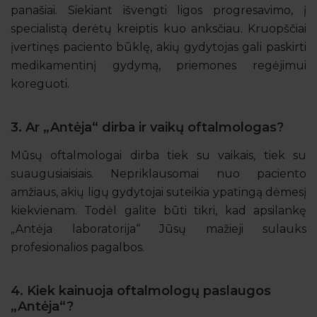
panašiai. Siekiant išvengti ligos progresavimo, į
specialistą derėtų kreiptis kuo anksčiau. Kruopščiai
įvertinęs paciento būklę, akių gydytojas gali paskirti
medikamentinį gydymą, priemones regėjimui
koreguoti.
3. Ar „Antėja“ dirba ir vaikų oftalmologas?
Mūsų oftalmologai dirba tiek su vaikais, tiek su
suaugusiaisiais. Nepriklausomai nuo paciento
amžiaus, akių ligų gydytojai suteikia ypatingą dėmesį
kiekvienam. Todėl galite būti tikri, kad apsilankę
„Antėja laboratorija“ Jūsų mažieji sulauks
profesionalios pagalbos.
4. Kiek kainuoja oftalmologų paslaugos
„Antėja“?