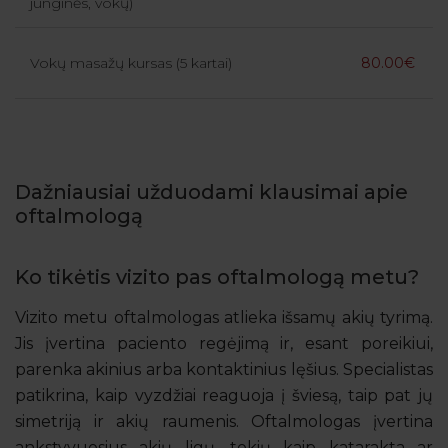
junginės, vokų)
Vokų masažų kursas (5 kartai)
80.00€
Dažniausiai užduodami klausimai apie
oftalmologą
Ko tikėtis vizito pas oftalmologą metu?
Vizito metu oftalmologas atlieka išsamų akių tyrimą.
Jis įvertina paciento regėjimą ir, esant poreikiui,
parenka akinius arba kontaktinius lęšius. Specialistas
patikrina, kaip vyzdžiai reaguoja į šviesą, taip pat jų
simetriją ir akių raumenis. Oftalmologas įvertina
ankstyvuosius akių ligų, tokių kaip katarakta ar