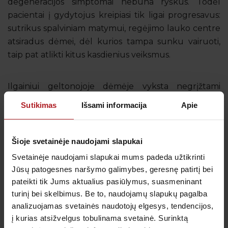
degeneracijos simptomai nebūna ryškūs. Todėl
pacientai į gydytojus kreipiasi tik ligai progresavus:
sutrikus spalviniam matymui, regėjimo lauko centre
atsiradus dėmei, dėl kurios tampa sunku vairuoti,
taip pat atlikti kitus kasdienius veiksmus.
Ilgainiui geltonojoje dėmėje vyksta negrįžtami
pokyčiai, galintys lemti aklumą. Todėl ypač svarbu
Sutikimas
Išsami informacija
Apie
laiku kreiptis į specialistą. Akių ligų gydytojas, atlikęs
tyrimus, gali įvertinti paciento būklę ir paskirti
gydymą vaistais arba fotodinaminę terapiją. Tai
Šioje svetainėje naudojami slapukai
padeda sulėtinti ligos progresavimą.
Svetainėje naudojami slapukai mums padeda užtikrinti
Jūsų patogesnes naršymo galimybes, geresnę patirtį bei
pateikti tik Jums aktualius pasiūlymus, suasmeninant
Refrakcijos ydos
turinį bei skelbimus. Be to, naudojamų slapukų pagalba
Refrakcijos yda – būklė, kai į akį patekę šviesos
analizuojamas svetainės naudotojų elgesys, tendencijos,
spinduliai susikerta ne tinklainėje. Ja laikoma
į kurias atsižvelgus tobulinama svetainė. Surinktą