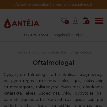
Atraskite specialius šio mėnesio pasiūlymus!
0
0
+370 700 55511
pagalba@anteja.lt
Titulinis
Gydytojai specialistai
Oftalmologai
Oftalmologai
Gydytojas oftalmologas arba okulistas diagnozuoja
bei gydo regos sutrikimus ir akių ligas, tokias kaip
trumparegystė, toliaregystė, žvairumas, glaukoma,
katarakta, akies uždegimas. Akių gydytojas gali
parinkti akinius arba kontaktinius lęšius, taip pat
paskirti vaistus. Jeigu suprastėjo regėjimas arba