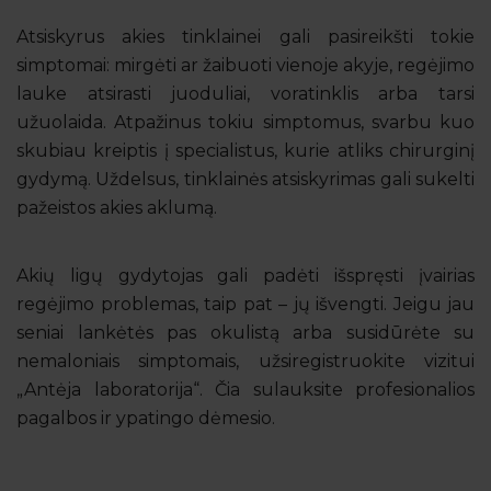
Atsiskyrus akies tinklainei gali pasireikšti tokie
simptomai: mirgėti ar žaibuoti vienoje akyje, regėjimo
lauke atsirasti juoduliai, voratinklis arba tarsi
užuolaida. Atpažinus tokiu simptomus, svarbu kuo
skubiau kreiptis į specialistus, kurie atliks chirurginį
gydymą. Uždelsus, tinklainės atsiskyrimas gali sukelti
pažeistos akies aklumą.
Akių ligų gydytojas gali padėti išspręsti įvairias
regėjimo problemas, taip pat – jų išvengti. Jeigu jau
seniai lankėtės pas okulistą arba susidūrėte su
nemaloniais simptomais, užsiregistruokite vizitui
„Antėja laboratorija“. Čia sulauksite profesionalios
pagalbos ir ypatingo dėmesio.