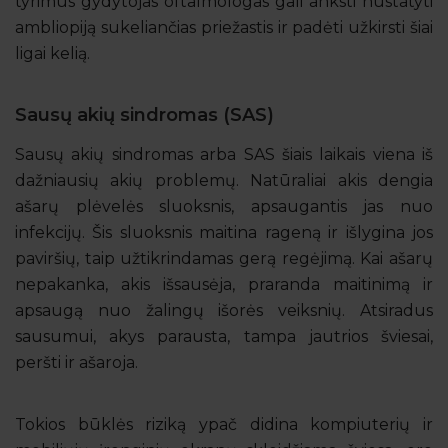
tyrimus gydytojas oftalmologas gali anksti nustatyti
ambliopiją sukeliančias priežastis ir padėti užkirsti šiai
ligai kelią.
Sausų akių sindromas (SAS)
Sausų akių sindromas arba SAS šiais laikais viena iš
dažniausių akių problemų. Natūraliai akis dengia
ašarų plėvelės sluoksnis, apsaugantis jas nuo
infekcijų. Šis sluoksnis maitina rageną ir išlygina jos
paviršių, taip užtikrindamas gerą regėjimą. Kai ašarų
nepakanka, akis išsausėja, praranda maitinimą ir
apsaugą nuo žalingų išorės veiksnių. Atsiradus
sausumui, akys parausta, tampa jautrios šviesai,
peršti ir ašaroja.
Tokios būklės riziką ypač didina kompiuterių ir