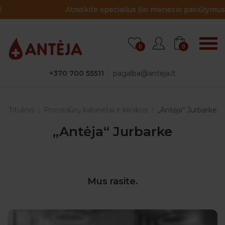
Atraskite specialius šio mėnesio pasiūlymus!
0
0
+370 700 55511
pagalba@anteja.lt
Titulinis
Procedūrų kabinetai ir klinikos
„Antėja“ Jurbarke
„Antėja“ Jurbarke
Mus rasite.