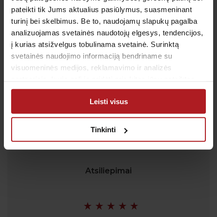
Tel.: (iš užsienio)
00-370-37-245330
pateikti tik Jums aktualius pasiūlymus, suasmeninant
turinį bei skelbimus. Be to, naudojamų slapukų pagalba
Skambučiai į klientų aptarnavimo centro numerį
analizuojamas svetainės naudotojų elgesys, tendencijos,
apmokestinami pagal Jūsų ryšio operatoriaus
į kurias atsižvelgus tobulinama svetainė. Surinktą
taikomą tarifą.
svetainės naudojimo informaciją bendriname su
El. paštas:
pagalba@anteja.lt
visuomeninės medijos, reklamavimo ir analizės
Darbo laikas:
partneriais, kurie gali ją pridėti prie kitos jūsų pateiktos
I-V 7:00 – 19:00
arba naudojant paslaugas surinktos informacijos.
VI 09:00 – 13:00
Leisti visus
VII: Nedirbame
Tinkinti
Atsiliepimai