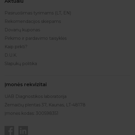
Aktualu
Pasiruošimas tyrimams (LT, EN)
Rekomendacijos skiepams
Dovanų kuponas
Pirkimo ir pardavimo taisyklės
Kaip pirkti?
D.U.K.
Slapukų politika
Įmonės rekvizitai
UAB Diagnostikos laboratorija
Žemaičių plentas 37, Kaunas, LT-48178
Įmonės kodas: 300598351