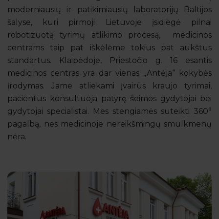
moderniausių ir patikimiausių laboratorijų Baltijos
šalyse, kuri pirmoji Lietuvoje įsidiegė pilnai
robotizuotą tyrimų atlikimo procesą, medicinos
centrams taip pat iškėlėme tokius pat aukštus
standartus. Klaipėdoje, Priestočio g. 16 esantis
medicinos centras yra dar vienas „Antėja“ kokybės
įrodymas. Jame atliekami įvairūs kraujo tyrimai,
pacientus konsultuoja patyrę šeimos gydytojai bei
gydytojai specialistai. Mes stengiamės suteikti 360°
pagalbą, nes medicinoje nereikšmingų smulkmenų
nėra.