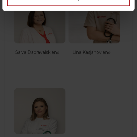
Gaiva Dabravalskienė
Lina Kasjanovienė