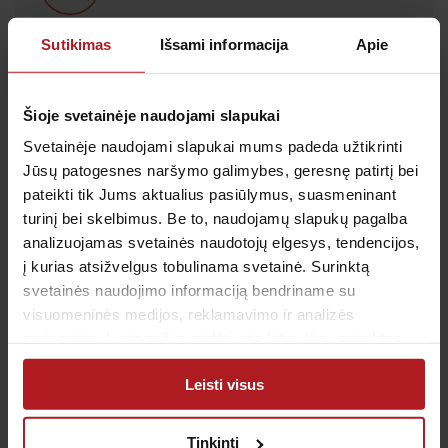
Sutikimas
Išsami informacija
Apie
Šioje svetainėje naudojami slapukai
Svetainėje naudojami slapukai mums padeda užtikrinti
Jūsų patogesnes naršymo galimybes, geresnę patirtį bei
pateikti tik Jums aktualius pasiūlymus, suasmeninant
turinį bei skelbimus. Be to, naudojamų slapukų pagalba
Klinikoje dirba šie gydytojai:
analizuojamas svetainės naudotojų elgesys, tendencijos,
į kurias atsižvelgus tobulinama svetainė. Surinktą
svetainės naudojimo informaciją bendriname su
visuomeninės medijos, reklamavimo ir analizės
Šeimos
gydytojai
partneriais, kurie gali ją pridėti prie kitos jūsų pateiktos
arba naudojant paslaugas surinktos informacijos.
Leisti visus
Tinkinti