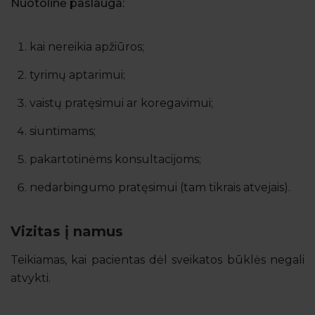
Nuotolinė paslauga:
kai nereikia apžiūros;
tyrimų aptarimui;
vaistų pratęsimui ar koregavimui;
siuntimams;
pakartotinėms konsultacijoms;
nedarbingumo pratęsimui (tam tikrais atvejais).
Vizitas į namus
Teikiamas, kai pacientas dėl sveikatos būklės negali
atvykti.