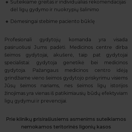
Suteikiame greitas ir individualias rekomendacijas
dėl ligų gydymo ir nuokrypių šalinimo
Dėmesingai stebime paciento būklę
Profesionali gydytojų komanda yra visada
pasiruošusi Jums padėti. Medicinos centre dirba
šeimos gydytojai, akušerė, taip pat gydytojai
specialistai: gydytoja genetikė bei medicinos
gydytoja. Pažangaus medicinos centro idėją
grindžiame vieno šeimos gydytojo priskyrimu visiems
Jūsų šeimos nariams, nes šeimos ligų istorijos
žinojimas yra vienas iš patikimiausių būdų efektyviam
ligų gydymui ir prevencijai.
Prie klinikų prisirašiusiems asmenims suteikiamos
nemokamos teritorinės ligonių kasos