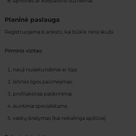
sąmonės ar kvėpavimo sutrikimai.
Planinė paslauga
Registruojama iš anksto, kai būklė nėra skubi.
Pirminis vizitas:
nauji nusiskundimai ar liga;
lėtinės ligos paūmėjimas;
profilaktiniai patikrinimai;
siuntimai specialistams;
vaistų išrašymas (kai reikalinga apžiūra).