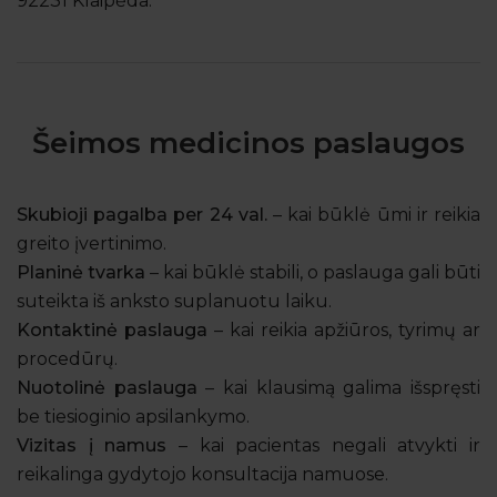
92231 Klaipėda.
Šeimos medicinos paslaugos
Skubioji pagalba per 24 val.
– kai būklė ūmi ir reikia
greito įvertinimo.
Planinė tvarka
– kai būklė stabili, o paslauga gali būti
suteikta iš anksto suplanuotu laiku.
Kontaktinė paslauga
– kai reikia apžiūros, tyrimų ar
procedūrų.
Nuotolinė paslauga
– kai klausimą galima išspręsti
be tiesioginio apsilankymo.
Vizitas į namus
– kai pacientas negali atvykti ir
reikalinga gydytojo konsultacija namuose.