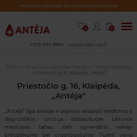
Atraskite specialius šio mėnesio pasiūlymus!
0
0
+370 700 55511
pagalba@anteja.lt
Titulinis
Procedūrų kabinetai ir klinikos
Antėja Klaipėdoje
Priestočio g. 16, Klaipėda, „Antėja“
Priestočio g. 16, Klaipėda,
„Antėja“
„Antėja“ ilgai plėtojo ir planavo atidaryti medicinos ir
diagnostikos centrus didžiausiuose Lietuvos
miestuose, tačiau tam įgyvendinti reikėjo
preciziškumo bei organizuotumo. Turint vieną