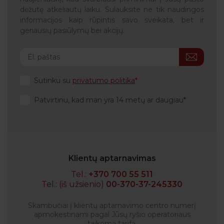
dėžutę atkeliautų laiku. Sulauksite ne tik naudingos
informacijos kaip rūpintis savo sveikata, bet ir
geriausių pasiūlymų bei akcijų.
Sutinku su
privatumo politika
Patvirtinu, kad man yra 14 metų ar daugiau
Klientų aptarnavimas
Tel.:
+370 700 55 511
Tel.: (iš užsienio)
00-370-37-245330
Skambučiai į klientų aptarnavimo centro numerį
apmokestinami pagal Jūsų ryšio operatoriaus
taikomą tarifą.