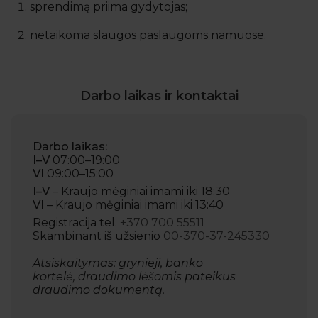
sprendimą priima gydytojas;
netaikoma slaugos paslaugoms namuose.
Darbo laikas ir kontaktai
Darbo laikas:
I–V
07:00–19:00
VI
09:00–15:00
I–V
– Kraujo mėginiai imami iki 18:30
VI
– Kraujo mėginiai imami iki 13:40
Registracija tel.
+370 700 55511
Skambinant iš užsienio
00-370-37-245330
Atsiskaitymas: grynieji, banko
kortelė, draudimo lėšomis pateikus
draudimo dokumentą.