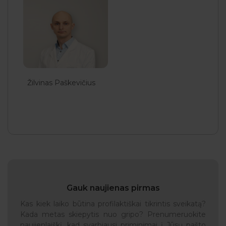
Žilvinas Paškevičius
Gauk naujienas pirmas
Kas kiek laiko būtina profilaktiškai tikrintis sveikatą?
Kada metas skiepytis nuo gripo? Prenumeruokite
naujienlaiškį, kad svarbiausi priminimai į Jūsų pašto