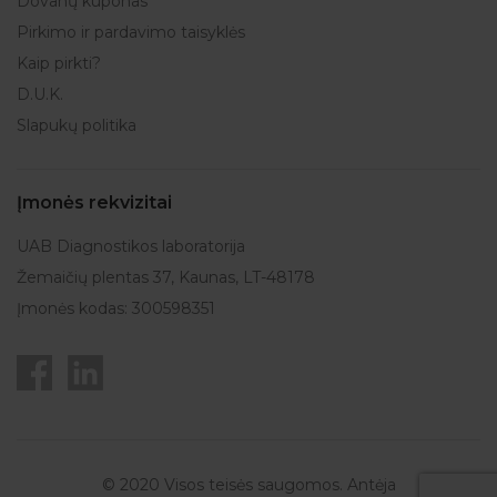
Dovanų kuponas
Pirkimo ir pardavimo taisyklės
Kaip pirkti?
D.U.K.
Slapukų politika
Įmonės rekvizitai
UAB Diagnostikos laboratorija
Žemaičių plentas 37, Kaunas, LT-48178
Įmonės kodas: 300598351
© 2020 Visos teisės saugomos. Antėja