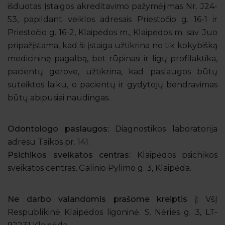
išduotas Įstaigos akreditavimo pažymėjimas Nr. J24-
53, papildant veiklos adresais Priestočio g. 16-1 ir
Priestočio g. 16-2, Klaipėdos m., Klaipėdos m. sav. Juo
pripažįstama, kad ši įstaiga užtikrina ne tik kokybišką
medicininę pagalbą, bet rūpinasi ir ligų profilaktika,
pacientų gerove, užtikrina, kad paslaugos būtų
suteiktos laiku, o pacientų ir gydytojų bendravimas
būtų abipusiai naudingas.
Odontologo paslaugos:
Diagnostikos laboratorija
adresu Taikos pr. 141.
Psichikos sveikatos centras:
Klaipėdos psichikos
sveikatos centras, Galinio Pylimo g. 3, Klaipėda.
Ne darbo valandomis prašome kreiptis į:
VšĮ
Respublikinė Klaipėdos ligoninė. S. Nėries g. 3, LT-