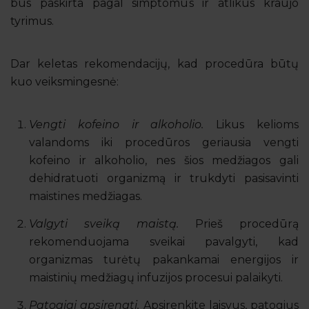
bus paskirta pagal simptomus ir atlikus kraujo
tyrimus.
Dar keletas rekomendacijų, kad procedūra būtų
kuo veiksmingesnė:
Vengti kofeino ir alkoholio.
Likus kelioms
valandoms iki procedūros geriausia vengti
kofeino ir alkoholio, nes šios medžiagos gali
dehidratuoti organizmą ir trukdyti pasisavinti
maistines medžiagas.
Valgyti sveiką maistą.
Prieš procedūrą
rekomenduojama sveikai pavalgyti, kad
organizmas turėtų pakankamai energijos ir
maistinių medžiagų infuzijos procesui palaikyti.
Patogiai apsirengti.
Apsirenkite laisvus, patogius