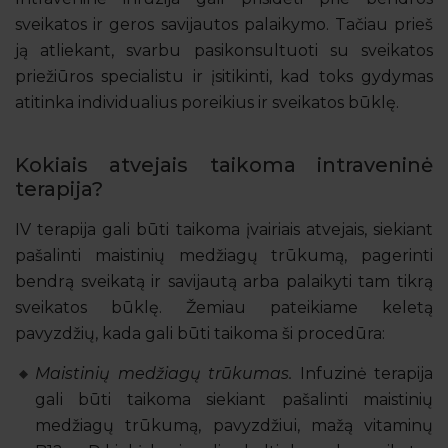
sveikatos ir geros savijautos palaikymo. Tačiau prieš
ją atliekant, svarbu pasikonsultuoti su sveikatos
priežiūros specialistu ir įsitikinti, kad toks gydymas
atitinka individualius poreikius ir sveikatos būklę.
Kokiais atvejais taikoma intraveninė
terapija?
IV terapija gali būti taikoma įvairiais atvejais, siekiant
pašalinti maistinių medžiagų trūkumą, pagerinti
bendrą sveikatą ir savijautą arba palaikyti tam tikrą
sveikatos būklę. Žemiau pateikiame keletą
pavyzdžių, kada gali būti taikoma ši procedūra:
Maistinių medžiagų trūkumas.
Infuzinė terapija
gali būti taikoma siekiant pašalinti maistinių
medžiagų trūkumą, pavyzdžiui, mažą vitaminų