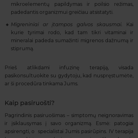
mikroelementų papildymas ir poilsio režimas,
padedantis organizmui greičiau atsistatyti.
Migreniniai ar įtampos galvos skausmai.
Kai
kurie tyrimai rodo, kad tam tikri vitaminai ir
mineralai padeda sumažinti migrenos dažnumą ir
stiprumą.
Prieš atlikdami infuzinę terapiją, visada
pasikonsultuokite su gydytoju, kad nuspręstumėte,
ar ši procedūra tinkama Jums.
Kaip pasiruošti?
Pagrindinis pasiruošimas – simptomų neignoravimas
ir įsiklausymas į savo organizmą. Esmė: patogiai
apsirengti, o specialistai Jumis pasirūpins. IV terapija