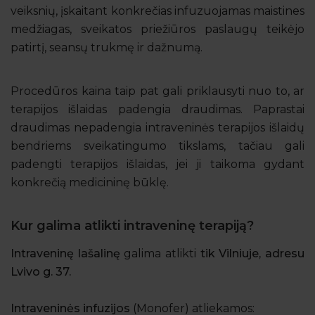
veiksnių, įskaitant konkrečias infuzuojamas maistines
medžiagas, sveikatos priežiūros paslaugų teikėjo
patirtį, seansų trukmę ir dažnumą.
Procedūros kaina taip pat gali priklausyti nuo to, ar
terapijos išlaidas padengia draudimas. Paprastai
draudimas nepadengia intraveninės terapijos išlaidų
bendriems sveikatingumo tikslams, tačiau gali
padengti terapijos išlaidas, jei ji taikoma gydant
konkrečią medicininę būklę.
Kur galima atlikti intraveninę terapiją?
Intraveninę lašalinę
galima atlikti
tik Vilniuje, adresu
Lvivo g. 37.
Intraveninės infuzijos
(Monofer)
atliekamos: