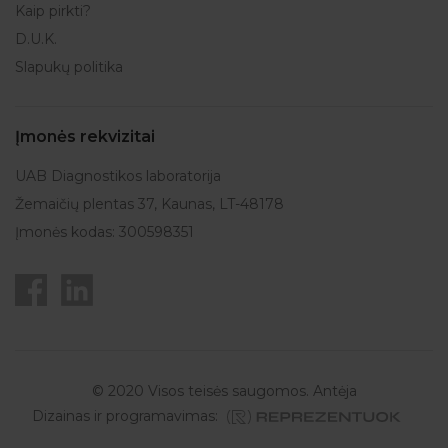
Kaip pirkti?
D.U.K.
Slapukų politika
Įmonės rekvizitai
UAB Diagnostikos laboratorija
Žemaičių plentas 37, Kaunas, LT-48178
Įmonės kodas: 300598351
© 2020 Visos teisės saugomos. Antėja
Dizainas ir programavimas: