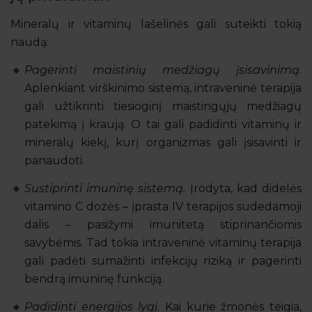
Mineralų ir vitaminų lašelinės gali suteikti tokią
naudą:
Pagerinti maistinių medžiagų įsisavinimą.
Aplenkiant virškinimo sistemą, intraveninė terapija
gali užtikrinti tiesioginį maistingųjų medžiagų
patekimą į kraują. O tai gali padidinti vitaminų ir
mineralų kiekį, kurį organizmas gali įsisavinti ir
panaudoti.
Sustiprinti imuninę sistemą.
Įrodyta, kad didelės
vitamino C dozės – įprasta IV terapijos sudedamoji
dalis – pasižymi imunitetą stiprinančiomis
savybėmis. Tad tokia intraveninė vitaminų terapija
gali padėti sumažinti infekcijų riziką ir pagerinti
bendrą imuninę funkciją.
Padidinti energijos lygį.
Kai kurie žmonės teigia,