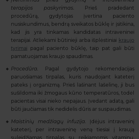
terapijos paskyrimas.
Prieš pradedant
procedūrą, gydytojas įvertina paciento
nusiskundimus, bendrą sveikatos būklę ir įsitikina,
kad jis yra tinkamas kandidatas intraveninei
terapijai. Atliekami būtinieji arba išplėstiniai
kraujo
tyrimai
pagal paciento būklę, taip pat gali būti
pamatuojamas kraujo spaudimas.
Procedūra.
Pagal gydytojo rekomendacijas
paruošiamas tirpalas, kuris naudojant kateterį
pateks į organizmą. Prieš lašinant lašelinę, ji bus
sušildoma iki žmogaus kūno temperatūros, todėl
pacientas visai nieko nepajaus. Įvedant adatą, gali
būti jaučiamas tik nedidelis dūris ar suspaudimas.
Maistinių medžiagų infuzija.
Įdėjus intraveninį
kateterį, per intraveninę veną tiesiai į kraują
suleidžiamas tirpalas su reikiamomis vitaminų,