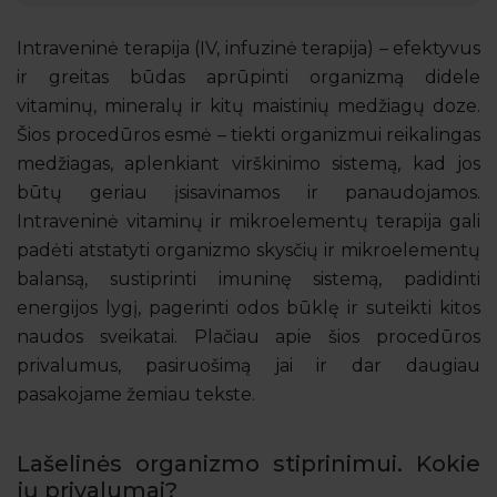
Intraveninė terapija (IV, infuzinė terapija) – efektyvus
ir greitas būdas aprūpinti organizmą didele
vitaminų, mineralų ir kitų maistinių medžiagų doze.
Šios procedūros esmė – tiekti organizmui reikalingas
medžiagas, aplenkiant virškinimo sistemą, kad jos
būtų geriau įsisavinamos ir panaudojamos.
Intraveninė vitaminų ir mikroelementų terapija gali
padėti atstatyti organizmo skysčių ir mikroelementų
balansą, sustiprinti imuninę sistemą, padidinti
energijos lygį, pagerinti odos būklę ir suteikti kitos
naudos sveikatai. Plačiau apie šios procedūros
privalumus, pasiruošimą jai ir dar daugiau
pasakojame žemiau tekste.
Lašelinės organizmo stiprinimui. Kokie
jų privalumai?