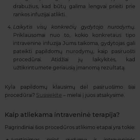
drabužius, kad būtų galima lengvai prieiti prie
rankos infuzijai atlikti.
Laikytis visų konkrečių gydytojo nurodymų.
Priklausomai nuo to, kokio konkretaus tipo
intraveninė infuzija Jums taikoma, gydytojas gali
pateikti papildomų nurodymų, kaip pasiruošti
procedūrai. Atidžiai jų laikykitės, kad
užtikrintumėte geriausią įmanomą rezultatą.
Kyla papildomų klausimų dėl pasiruošimo šiai
procedūrai?
Susisiekite
– mielai į juos atsakysime.
Kaip atliekama intraveninė terapija?
Pagrindiniai šios procedūros atlikimo etapai yra tokie:
Įvertinimas prieš gydymą ir intraveninės