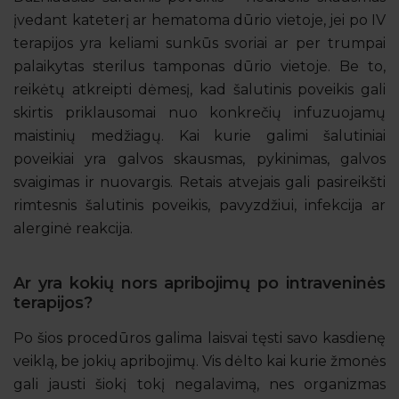
įvedant kateterį ar hematoma dūrio vietoje, jei po IV
terapijos yra keliami sunkūs svoriai ar per trumpai
palaikytas sterilus tamponas dūrio vietoje. Be to,
reikėtų atkreipti dėmesį, kad šalutinis poveikis gali
skirtis priklausomai nuo konkrečių infuzuojamų
maistinių medžiagų. Kai kurie galimi šalutiniai
poveikiai yra galvos skausmas, pykinimas, galvos
svaigimas ir nuovargis. Retais atvejais gali pasireikšti
rimtesnis šalutinis poveikis, pavyzdžiui, infekcija ar
alerginė reakcija.
Ar yra kokių nors apribojimų po intraveninės
terapijos?
Po šios procedūros galima laisvai tęsti savo kasdienę
veiklą, be jokių apribojimų. Vis dėlto kai kurie žmonės
gali jausti šiokį tokį negalavimą, nes organizmas