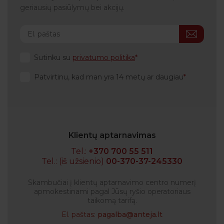
geriausių pasiūlymų bei akcijų.
Sutinku su
privatumo politika
Patvirtinu, kad man yra 14 metų ar daugiau
Klientų aptarnavimas
Tel.:
+370 700 55 511
Tel.: (iš užsienio)
00-370-37-245330
Skambučiai į klientų aptarnavimo centro numerį
apmokestinami pagal Jūsų ryšio operatoriaus
taikomą tarifą.
El. paštas:
pagalba@anteja.lt