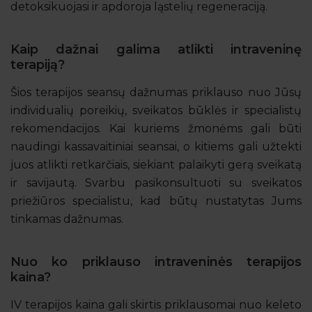
detoksikuojasi ir apdoroja ląstelių regeneraciją.
Kaip dažnai galima atlikti intraveninę
terapiją?
Šios terapijos seansų dažnumas priklauso nuo Jūsų
individualių poreikių, sveikatos būklės ir specialistų
rekomendacijos. Kai kuriems žmonėms gali būti
naudingi kassavaitiniai seansai, o kitiems gali užtekti
juos atlikti retkarčiais, siekiant palaikyti gerą sveikatą
ir savijautą. Svarbu pasikonsultuoti su sveikatos
priežiūros specialistu, kad būtų nustatytas Jums
tinkamas dažnumas.
Nuo ko priklauso intraveninės terapijos
kaina?
IV terapijos kaina gali skirtis priklausomai nuo keleto