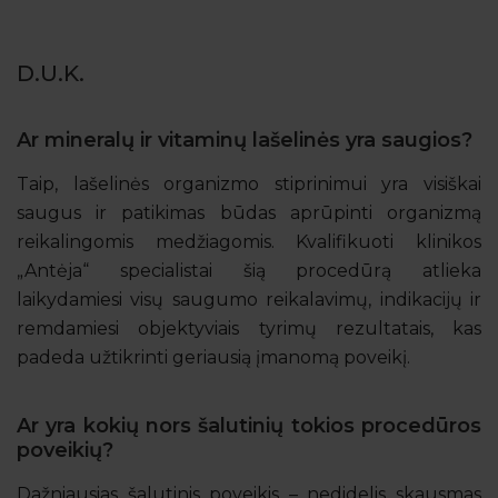
D.U.K.
Ar mineralų ir vitaminų lašelinės yra saugios?
Taip, lašelinės organizmo stiprinimui yra visiškai
saugus ir patikimas būdas aprūpinti organizmą
reikalingomis medžiagomis. Kvalifikuoti klinikos
„Antėja“ specialistai šią procedūrą atlieka
laikydamiesi visų saugumo reikalavimų, indikacijų ir
remdamiesi objektyviais tyrimų rezultatais, kas
padeda užtikrinti geriausią įmanomą poveikį.
Ar yra kokių nors šalutinių tokios procedūros
poveikių?
Dažniausias šalutinis poveikis – nedidelis skausmas