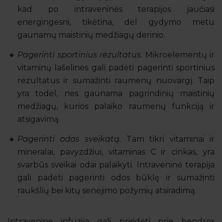
kad po intraveninės terapijos jaučiasi
energingesni, tikėtina, dėl gydymo metu
gaunamų maistinių medžiagų derinio.
Pagerinti sportinius rezultatus.
Mikroelementų ir
vitaminų lašelinės gali padėti pagerinti sportinius
rezultatus ir sumažinti raumenų nuovargį. Taip
yra todėl, nes gaunama pagrindinių maistinių
medžiagų, kurios palaiko raumenų funkciją ir
atsigavimą.
Pagerinti odos sveikatą.
Tam tikri vitaminai ir
mineralai, pavyzdžiui, vitaminas C ir cinkas, yra
svarbūs sveikai odai palaikyti. Intraveninė terapija
gali padėti pagerinti odos būklę ir sumažinti
raukšlių bei kitų senėjimo požymių atsiradimą.
Intraveninė infuzija gali prisidėti prie bendros