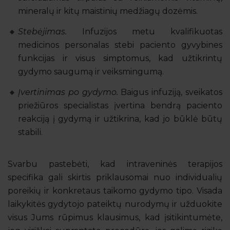
mineralų ir kitų maistinių medžiagų dozėmis.
Stebėjimas.
Infuzijos metu kvalifikuotas
medicinos personalas stebi paciento gyvybines
funkcijas ir visus simptomus, kad užtikrintų
gydymo saugumą ir veiksmingumą.
Įvertinimas po gydymo.
Baigus infuziją, sveikatos
priežiūros specialistas įvertina bendrą paciento
reakciją į gydymą ir užtikrina, kad jo būklė būtų
stabili.
Svarbu pastebėti, kad intraveninės terapijos
specifika gali skirtis priklausomai nuo individualių
poreikių ir konkretaus taikomo gydymo tipo. Visada
laikykitės gydytojo pateiktų nurodymų ir užduokite
visus Jums rūpimus klausimus, kad įsitikintumėte,