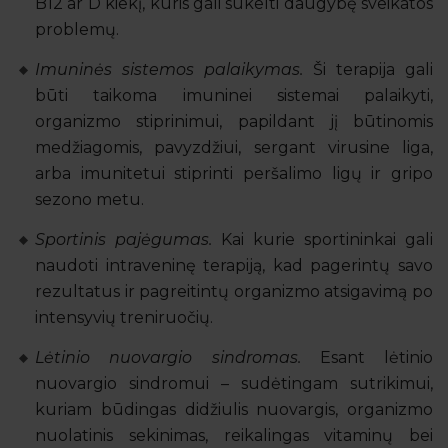
B12 ar D kiekį, kuris gali sukelti daugybę sveikatos
problemų.
Imuninės sistemos palaikymas.
Ši terapija gali
būti taikoma imuninei sistemai palaikyti,
organizmo stiprinimui, papildant jį būtinomis
medžiagomis, pavyzdžiui, sergant virusine liga,
arba imunitetui stiprinti peršalimo ligų ir gripo
sezono metu.
Sportinis pajėgumas.
Kai kurie sportininkai gali
naudoti intraveninę terapiją, kad pagerintų savo
rezultatus ir pagreitintų organizmo atsigavimą po
intensyvių treniruočių.
Lėtinio nuovargio sindromas.
Esant lėtinio
nuovargio sindromui – sudėtingam sutrikimui,
kuriam būdingas didžiulis nuovargis, organizmo
nuolatinis sekinimas, reikalingas vitaminų bei