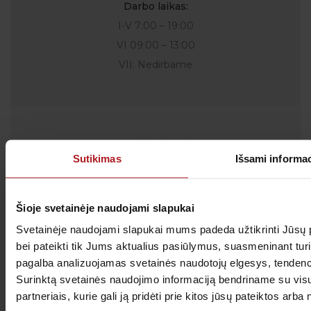
Darbo laikas:
I-V 7:00 – 19:00
VI 09:00 – 13:00
VII: Nedirbame
Atsiliepimai
Sutikimas
Išsami informac
Šioje svetainėje naudojami slapukai
SOLĖJA
Svetainėje naudojami slapukai mums padeda užtikrinti Jūsų 
bei pateikti tik Jums aktualius pasiūlymus, suasmeninant tur
pagalba analizuojamas svetainės naudotojų elgesys, tendencij
Surinktą svetainės naudojimo informaciją bendriname su vis
Visi atsiliepimai
partneriais, kurie gali ją pridėti prie kitos jūsų pateiktos ar