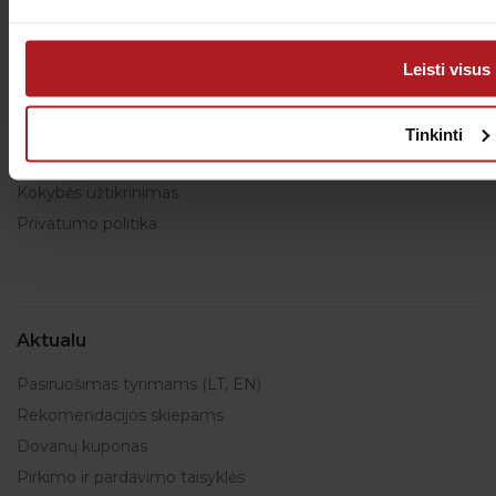
Leisti visus
Apie mus
Administracijos kontaktai
Tinkinti
Karjera
Kokybės užtikrinimas
Privatumo politika
Aktualu
Pasiruošimas tyrimams (LT, EN)
Rekomendacijos skiepams
Dovanų kuponas
Pirkimo ir pardavimo taisyklės