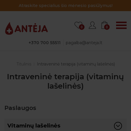
Atraskite specialius šio mėnesio pasiūlymus!
0
0
+370 700 55511
pagalba@anteja.lt
Titulinis
Intraveninė terapija (vitaminų lašelinės)
Intraveninė terapija (vitaminų
lašelinės)
Paslaugos
Vitaminų lašelinės