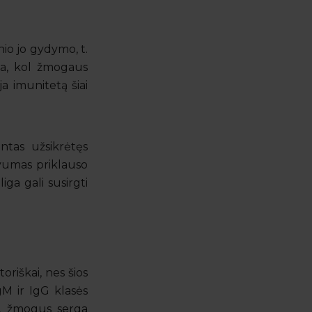
nio jo gydymo, t.
ama, kol žmogaus
a imunitetą šiai
ntas užsikrėtęs
yvumas priklauso
ga gali susirgti
oriškai, nes šios
gM ir IgG klasės
a, žmogus serga