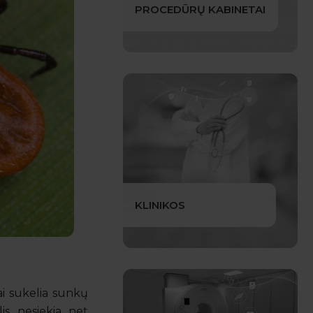
PROCEDŪRŲ KABINETAI
KLINIKOS
ai sukelia sunkų
lis nesiekia net