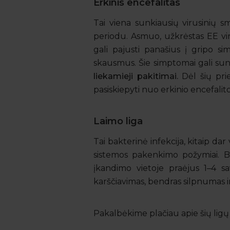
Erkinis encefalitas
Tai viena sunkiausių virusinių 
periodu. Asmuo, užkrėstas EE vi
gali pajusti panašius į gripo s
skausmus. Šie simptomai gali sun
liekamieji pakitimai.
Dėl šių prie
pasiskiepyti nuo erkinio encefalito
Laimo liga
Tai bakterinė infekcija, kitaip da
sistemos pakenkimo požymiai. Bū
įkandimo vietoje praėjus 1–4 sa
karščiavimas, bendras silpnumas ir
Pakalbėkime plačiau apie šių lig