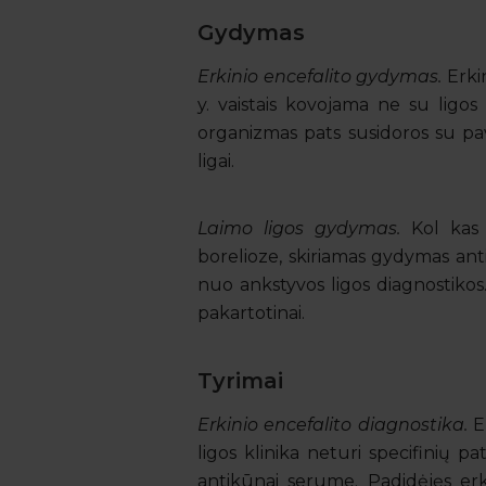
Gydymas
Erkinio encefalito gydymas.
Erkin
y. vaistais kovojama ne su ligo
organizmas pats susidoros su pav
ligai.
Laimo ligos gydymas.
Kol kas v
borelioze, skiriamas gydymas an
nuo ankstyvos ligos diagnostikos.
pakartotinai.
Tyrimai
Erkinio encefalito diagnostika.
Er
ligos klinika neturi specifinių p
antikūnai serume. Padidėjęs erk