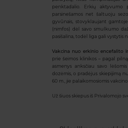
penktadalio. Erkių aktyvumo p
parsinešamos net šaltuoju sezon
gyvūnais, stovyklaujant gamtoje,
(nimfos) dėl savo smulkumo dažn
pasišalina, todėl liga gali vystytis
Vakcina nuo erkinio encefalito 
prie šeimos klinikos – pagal pilną
asmenys anksčiau savo lėšomis 
dozėmis, o pradėjus skiepijimą n
60 m., jie palaikomosiomis vakcino
Už šiuos skiepus iš Privalomojo s