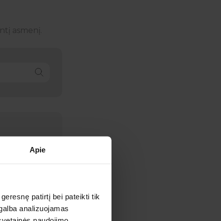
ntį asmenį.
Apie
Į krepšelį
esnę patirtį bei pateikti tik
agalba analizuojamas
Į krepšelį
 svetainės naudojimo