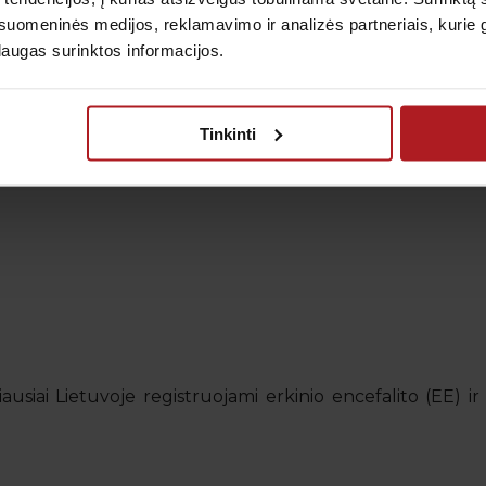
uomeninės medijos, reklamavimo ir analizės partneriais, kurie gali
s erkinio
27.00€
 Ticovac
laugas surinktos informacijos.
30.99€
Peržiūrėti
 16
26.00€
s erkinio
Tinkinti
 Ticovac
30.00€
Peržiūrėti
ų*
ausiai Lietuvoje registruojami erkinio encefalito (EE) ir