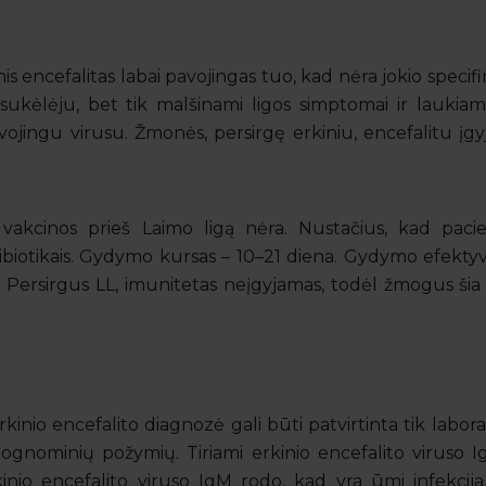
is encefalitas labai pavojingas tuo, kad nėra jokio specifi
s sukėlėju, bet tik malšinami ligos simptomai ir lauki
ojingu virusu. Žmonės, persirgę erkiniu, encefalitu įgyj
akcinos prieš Laimo ligą nėra. Nustačius, kad pacie
tibiotikais. Gydymo kursas – 10–21 diena. Gydymo efekt
 Persirgus LL, imunitetas neįgyjamas, todėl žmogus šia li
kinio encefalito diagnozė gali būti patvirtinta tik laborat
atognominių požymių. Tiriami erkinio encefalito viruso I
inio encefalito viruso IgM rodo, kad yra ūmi infekcij