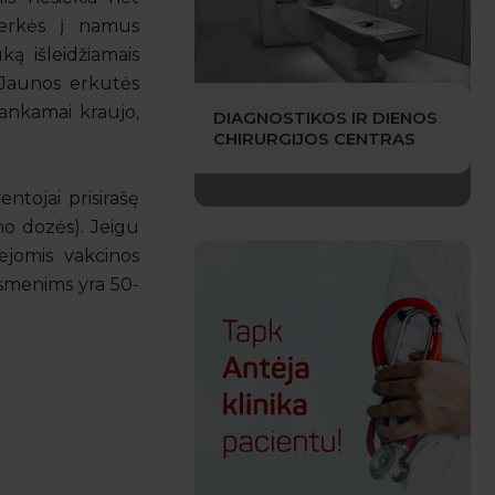
i erkės į namus
ą išleidžiamais
. Jaunos erkutės
kankamai kraujo,
DIAGNOSTIKOS IR DIENOS
CHIRURGIJOS CENTRAS
ntojai prisirašę
imo dozės). Jeigu
ejomis vakcinos
asmenims yra 50-