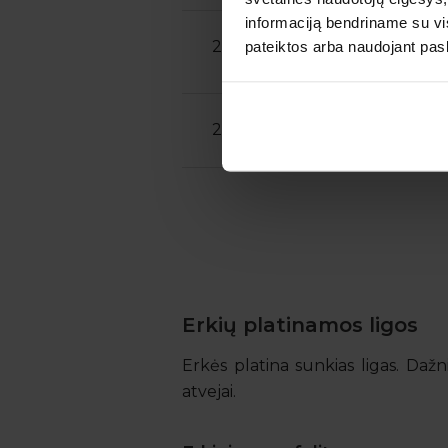
informaciją bendriname su vis
ŠEIMAI: Skiepijima
encefalito vakcina
21023
pateiktos arba naudojant pas
SUAUGUSIAM nuo
metų*
ŠEIMAI: Skiepijima
21027
encefalito vakcina
VAIKUI iki 16 met
Erkių platinamos ligos
Erkės platina sunkias ligas. Dažni
atvejai.