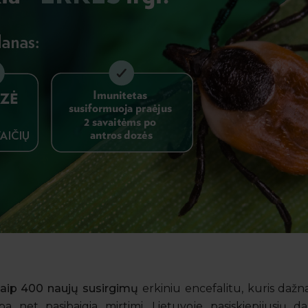
aip 400 naujų susirgimų
erkiniu encefalitu, kuris dažn
rba net pasibaigia mirtimi. Lietuvoje pasiskiepijusių da