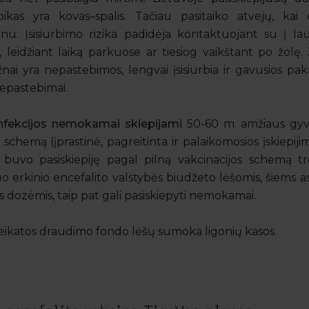
ikas yra kovas–spalis. Tačiau pasitaiko atvejų, ka
u. Įsisiurbimo rizika padidėja kontaktuojant su į lauk
 leidžiant laiką parkuose ar tiesiog vaikštant po žolę
ai yra nepastebimos, lengvai įsisiurbia ir gavusios pa
 nepastebimai.
infekcijos nemokamai skiepijami
50-60 m. amžiaus gyve
 schemą (įprastinė, pagreitinta ir palaikomosios įskiepij
buvo pasiskiepiję pagal pilną vakcinacijos schemą tr
uo erkinio encefalito valstybės biudžeto lėšomis, šiems 
s dozėmis, taip pat gali pasiskiepyti nemokamai.
veikatos draudimo fondo lėšų sumoka ligonių kasos.