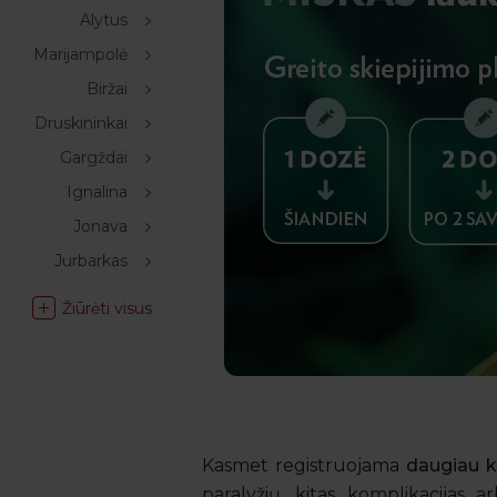
Alytus
Marijampolė
Biržai
Druskininkai
Gargždai
Ignalina
Jonava
Jurbarkas
Žiūrėti visus
Kasmet registruojama
daugiau k
paralyžių, kitas komplikacijas a