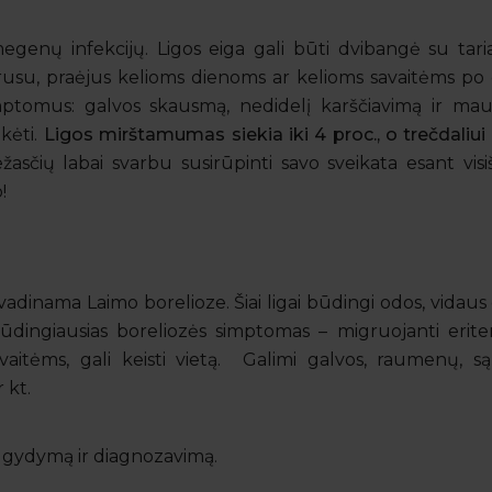
smegenų infekcijų. Ligos eiga gali būti dvibangė su ta
rusu, praėjus kelioms dienoms ar kelioms savaitėms po 
imptomus: galvos skausmą, nedidelį karščiavimą ir ma
kėti.
Ligos mirštamumas siekia iki 4 proc., o trečdaliui
žasčių labai svarbu susirūpinti savo sveikata esant visiš
!
r vadinama Laimo borelioze. Šiai ligai būdingi odos, vidau
dingiausias boreliozės simptomas – migruojanti eritem
vaitėms, gali keisti vietą. Galimi galvos, raumenų, są
 kt.
ų gydymą ir diagnozavimą.