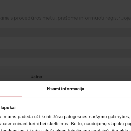
kiniais procedūros metu, prašome informuoti registruoja
Kaina
Išsami informacija
o
27.99€
 Ticovac
34.99€
Peržiūrėti
 16
slapukai
i mums padeda užtikrinti Jūsų patogesnes naršymo galimybes, ger
26.99€
o
 Ticovac
31.99€
Peržiūrėti
suasmeninant turinį bei skelbimus. Be to, naudojamų slapukų p
ų
 tendencijos, į kurias atsižvelgus tobulinama svetainė. Surinktą