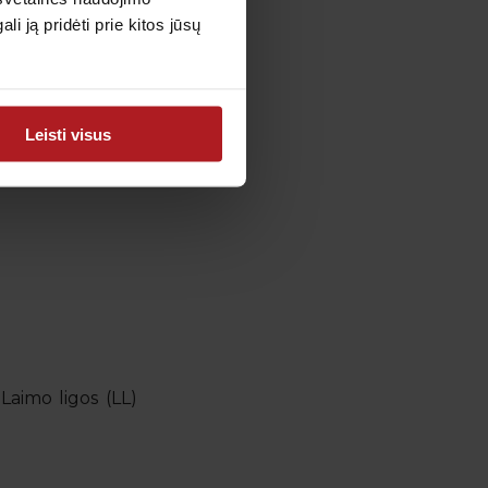
 ją pridėti prie kitos jūsų
Į krepšelį
Leisti visus
Į krepšelį
 Laimo ligos (LL)