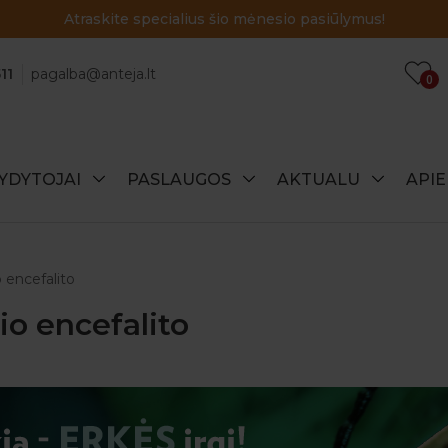
Atraskite specialius šio mėnesio pasiūlymus!
11
pagalba@anteja.lt
0
YDYTOJAI
PASLAUGOS
AKTUALU
API
o encefalito
io encefalito