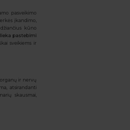
riamo pasveikimo
erkės įkandimo,
udžiančius kūno
 lieka pastebimi
kai sveikiems ir
s organų ir nervų
a, atsirandanti
narių skausmai,