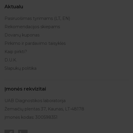
Aktualu
Pasiruošimas tyrimams (LT, EN)
Rekomendacijos skiepams
Dovanų kuponas
Pirkimo ir pardavimo taisyklės
Kaip pirkti?
D.U.K.
Slapukų politika
Įmonės rekvizitai
UAB Diagnostikos laboratorija
Žemaičių plentas 37, Kaunas, LT-48178
Įmonės kodas: 300598351