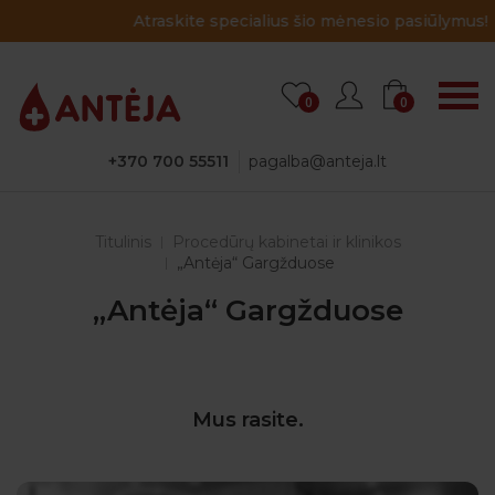
Atraskite specialius šio mėnesio pasiūlymus!
0
0
+370 700 55511
pagalba@anteja.lt
Titulinis
Procedūrų kabinetai ir klinikos
„Antėja“ Gargžduose
„Antėja“ Gargžduose
Mus rasite.