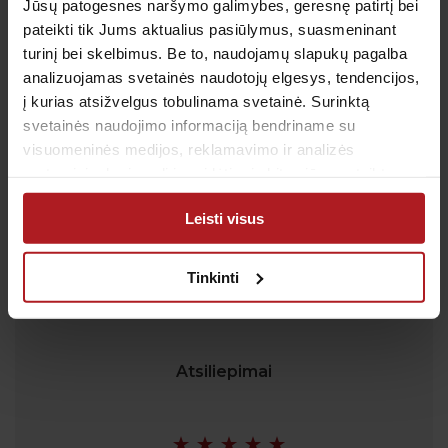
Jūsų patogesnes naršymo galimybes, geresnę patirtį bei
Tel.:
+370 700 55 511
pateikti tik Jums aktualius pasiūlymus, suasmeninant
Tel.: (iš užsienio)
00-370-37-245330
turinį bei skelbimus. Be to, naudojamų slapukų pagalba
analizuojamas svetainės naudotojų elgesys, tendencijos,
Skambučiai į klientų aptarnavimo centro numerį
apmokestinami pagal Jūsų ryšio operatoriaus
į kurias atsižvelgus tobulinama svetainė. Surinktą
taikomą tarifą.
svetainės naudojimo informaciją bendriname su
El. paštas:
pagalba@anteja.lt
visuomeninės medijos, reklamavimo ir analizės
Darbo laikas:
partneriais, kurie gali ją pridėti prie kitos jūsų pateiktos
arba naudojant paslaugas surinktos informacijos.
I-V 7:00 – 19:00
Leisti visus
VI 09:00 – 13:00
VII: Nedirbame
Tinkinti
Atsiliepimai