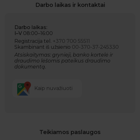
Darbo laikas ir kontaktai
Darbo laikas:
I–V
08:00–16:00
Registracija tel.
+370 700 55511
Skambinant iš užsienio
00-370-37-245330
Atsiskaitymas: grynieji, banko kortelė ir
draudimo lėšomis pateikus draudimo
dokumentą.
Kaip nuvažiuoti
Teikiamos paslaugos