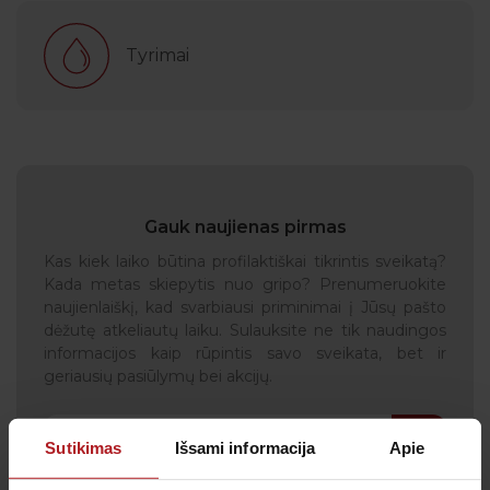
Tyrimai
Gauk naujienas pirmas
Kas kiek laiko būtina profilaktiškai tikrintis sveikatą?
Kada metas skiepytis nuo gripo? Prenumeruokite
naujienlaiškį, kad svarbiausi priminimai į Jūsų pašto
dėžutę atkeliautų laiku. Sulauksite ne tik naudingos
informacijos kaip rūpintis savo sveikata, bet ir
geriausių pasiūlymų bei akcijų.
Sutikimas
Išsami informacija
Apie
Sutinku su
privatumo politika