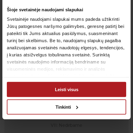
Šioje svetainėje naudojami slapukai
Patvirtinu, kad man yra 14 metų ar daugiau
Svetainėje naudojami slapukai mums padeda užtikrinti
Jūsų patogesnes naršymo galimybes, geresnę patirtį bei
pateikti tik Jums aktualius pasiūlymus, suasmeninant
turinį bei skelbimus. Be to, naudojamų slapukų pagalba
Klientų aptarnavimas
analizuojamas svetainės naudotojų elgesys, tendencijos,
Tel.:
+370 700 55 511
į kurias atsižvelgus tobulinama svetainė. Surinktą
Tel.: (iš užsienio)
00-370-37-245330
svetainės naudojimo informaciją bendriname su
visuomeninės medijos, reklamavimo ir analizės
Skambučiai į klientų aptarnavimo centro numerį
partneriais, kurie gali ją pridėti prie kitos jūsų pateiktos
apmokestinami pagal Jūsų ryšio operatoriaus
arba naudojant paslaugas surinktos informacijos.
taikomą tarifą.
Leisti visus
El. paštas:
pagalba@anteja.lt
Darbo laikas:
Tinkinti
I-V 7:00 – 19:00
VI 09:00 – 13:00
VII: Nedirbame