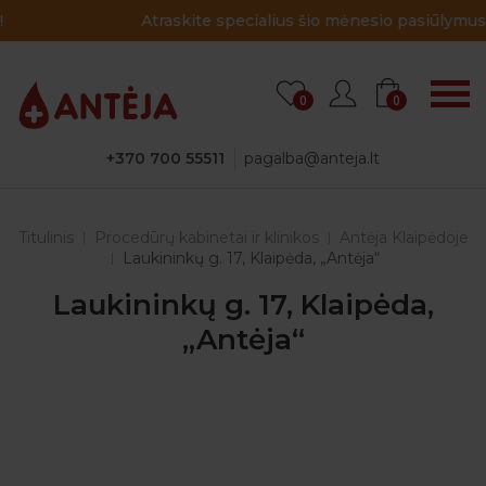
Atraskite specialius šio mėnesio pasiūlymus!
0
0
+370 700 55511
pagalba@anteja.lt
Titulinis
Procedūrų kabinetai ir klinikos
Antėja Klaipėdoje
Laukininkų g. 17, Klaipėda, „Antėja“
Laukininkų g. 17, Klaipėda,
„Antėja“