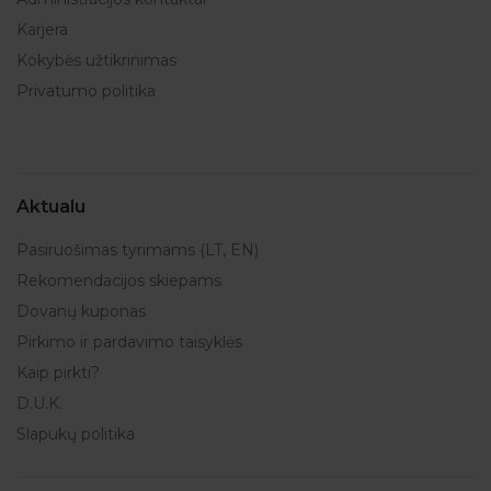
Karjera
Kokybės užtikrinimas
Privatumo politika
Aktualu
Pasiruošimas tyrimams (LT, EN)
Rekomendacijos skiepams
Dovanų kuponas
Pirkimo ir pardavimo taisyklės
Kaip pirkti?
D.U.K.
Slapukų politika