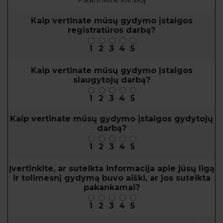
Kaip vertinate mūsų gydymo įstaigos
registratūros darbą?
1
2
3
4
5
Kaip vertinate mūsų gydymo įstaigos
slaugytojų darbą?
1
2
3
4
5
Kaip vertinate mūsų gydymo įstaigos gydytojų
darbą?
1
2
3
4
5
Įvertinkite, ar suteikta informacija apie jūsų ligą
ir tolimesnį gydymą buvo aiški, ar jos suteikta
pakankamai?
1
2
3
4
5