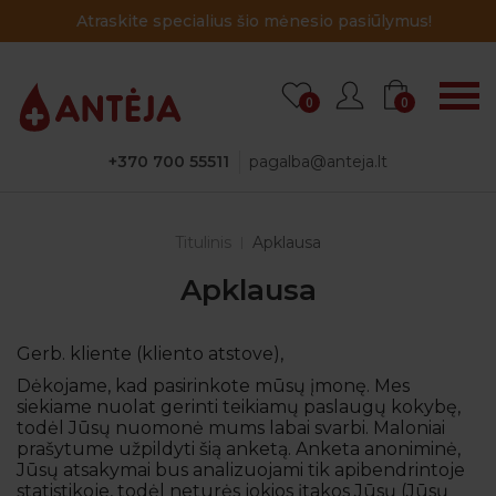
Atraskite specialius šio mėnesio pasiūlymus!
0
0
+370 700 55511
pagalba@anteja.lt
Titulinis
Apklausa
Apklausa
Gerb. kliente (kliento atstove),
Dėkojame, kad pasirinkote mūsų įmonę. Mes
siekiame nuolat gerinti teikiamų paslaugų kokybę,
todėl Jūsų nuomonė mums labai svarbi. Maloniai
prašytume užpildyti šią anketą. Anketa anoniminė,
Jūsų atsakymai bus analizuojami tik apibendrintoje
statistikoje, todėl neturės jokios įtakos Jūsų (Jūsų