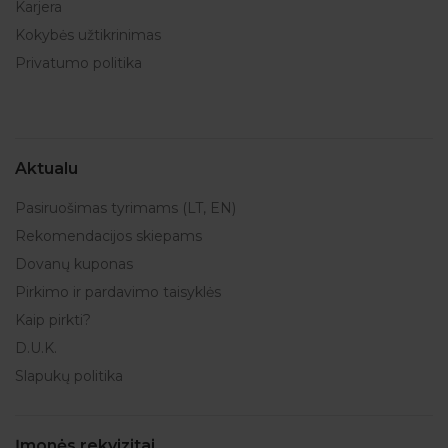
Karjera
Kokybės užtikrinimas
Privatumo politika
Aktualu
Pasiruošimas tyrimams (LT, EN)
Rekomendacijos skiepams
Dovanų kuponas
Pirkimo ir pardavimo taisyklės
Kaip pirkti?
D.U.K.
Slapukų politika
Įmonės rekvizitai