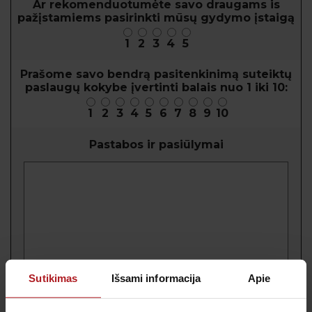
Ar rekomenduotumėte savo draugams is
pažįstamiems pasirinkti mūsų gydymo įstaigą
1
2
3
4
5
Prašome savo bendrą pasitenkinimą suteiktų
paslaugų kokybe įvertinti balais nuo 1 iki 10:
1
2
3
4
5
6
7
8
9
10
Pastabos ir pasiūlymai
Sutikimas
Išsami informacija
Apie