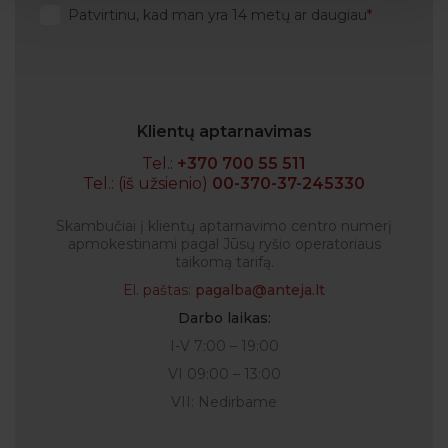
Patvirtinu, kad man yra 14 metų ar daugiau
Klientų aptarnavimas
Tel.:
+370 700 55 511
Tel.: (iš užsienio)
00-370-37-245330
Skambučiai į klientų aptarnavimo centro numerį
apmokestinami pagal Jūsų ryšio operatoriaus
taikomą tarifą.
El. paštas:
pagalba@anteja.lt
Darbo laikas:
I-V 7:00 – 19:00
VI 09:00 – 13:00
VII: Nedirbame