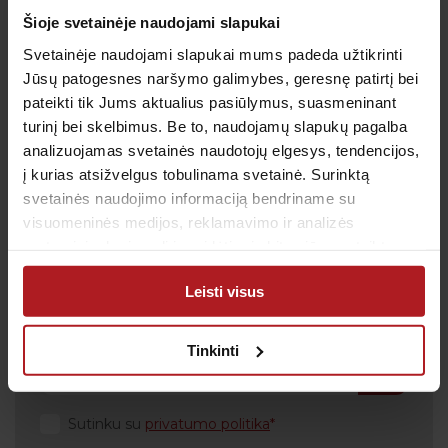
Šioje svetainėje naudojami slapukai
Įvertinti
Svetainėje naudojami slapukai mums padeda užtikrinti
Jūsų patogesnes naršymo galimybes, geresnę patirtį bei
pateikti tik Jums aktualius pasiūlymus, suasmeninant
turinį bei skelbimus. Be to, naudojamų slapukų pagalba
analizuojamas svetainės naudotojų elgesys, tendencijos,
į kurias atsižvelgus tobulinama svetainė. Surinktą
Gauk naujienas pirmas
svetainės naudojimo informaciją bendriname su
Kas kiek laiko būtina profilaktiškai tikrintis sveikatą?
visuomeninės medijos, reklamavimo ir analizės
Kada metas skiepytis nuo gripo? Prenumeruokite
partneriais, kurie gali ją pridėti prie kitos jūsų pateiktos
naujienlaiškį, kad svarbiausi priminimai į Jūsų pašto
arba naudojant paslaugas surinktos informacijos.
dėžutę atkeliautų laiku. Sulauksite ne tik naudingos
Leisti visus
informacijos kaip rūpintis savo sveikata, bet ir
geriausių pasiūlymų bei akcijų.
Tinkinti
Sutinku su
privatumo politika