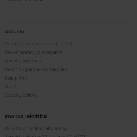
Aktualu
Pasiruošimas tyrimams (LT, EN)
Rekomendacijos skiepams
Dovanų kuponas
Pirkimo ir pardavimo taisyklės
Kaip pirkti?
D.U.K.
Slapukų politika
Įmonės rekvizitai
UAB Diagnostikos laboratorija