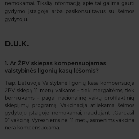
nemokamai. Tikslią informaciją apie tai galima gauti
gydymo įstaigoje arba pasikonsultavus su šeimos
gydytoju.
D.U.K.
1. Ar ŽPV skiepas kompensuojamas
valstybinės ligonių kasų lėšomis?
Taip. Lietuvoje Valstybinė ligonių kasa kompensuoja
ŽPV skiepą 11 metų vaikams – tiek mergaitėms, tiek
berniukams – pagal nacionalinę vaikų profilaktinių
skiepijimų programą. Vakcinacija atliekama šeimos
gydytojo įstaigoje nemokamai, naudojant „Gardasil
9“ vakciną. Vyresniems nei 11 metų asmenims vakcina
nėra kompensuojama.