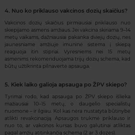
nemokamai valstybės lėšomis.
4. Nuo ko priklauso vakcinos dozių skaičius?
Vyresniems nei 15 metų asmenims gali būti skiriamos
Vakcinos dozių skaičius pirmiausiai priklauso nuo
trys vakcinos dozės, o skiepytis rekomenduojama iki
skiepijamo asmens amžiaus. Jei vakcina skiriama 9–14
26 metų. Tam tikrais atvejais, ypač esant didesnei
metų vaikams, dažniausiai pakanka dviejų dozių, nes
rizikai, ŽPV skiepas gali būti paskirtas ir vyresniems
jaunesniame amžiuje imuninė sistema į skiepą
suaugusiesiems – tai sprendžia gydytojas, įvertinęs
reaguoja itin stipriai. Vyresniems nei 15 metų
individualią situaciją. Net jei asmuo jau yra susidūręs
asmenims rekomenduojama trijų dozių schema, kad
su vienu ŽPV tipu, vakcina vis tiek gali apsaugoti nuo
būtų užtikrinta pilnavertė apsauga.
kitų pavojingų viruso atmainų.
5. Kiek laiko galioja apsauga po ŽPV skiepo?
Tyrimai rodo, kad apsauga po ŽPV skiepo išlieka
mažiausiai 10–15 metų, o daugelio specialistų
nuomone – ir ilgiau. Kol kas nėra nustatyta būtinybė
atlikti revakcinaciją. Apsaugos trukmė priklauso ir
nuo to, ar vakcinos kursas buvo galutinai atliktas
pagal amžių atitinkančią schemą (2 ar 3 dozės).