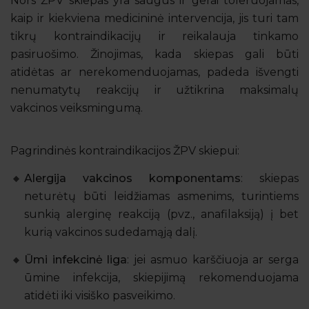
Nors ŽPV skiepas yra saugus ir gerai toleruojamas,
kaip ir kiekviena medicininė intervencija, jis turi tam
tikrų kontraindikacijų ir reikalauja tinkamo
pasiruošimo. Žinojimas, kada skiepas gali būti
atidėtas ar nerekomenduojamas, padeda išvengti
nenumatytų reakcijų ir užtikrina maksimalų
vakcinos veiksmingumą.
Pagrindinės kontraindikacijos ŽPV skiepui:
Alergija vakcinos komponentams
: skiepas
neturėtų būti leidžiamas asmenims, turintiems
sunkią alerginę reakciją (pvz., anafilaksiją) į bet
kurią vakcinos sudedamąją dalį.
Ūmi infekcinė liga
: jei asmuo karščiuoja ar serga
ūmine infekcija, skiepijimą rekomenduojama
atidėti iki visiško pasveikimo.