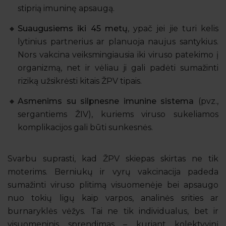
stiprią imuninę apsaugą.
Suaugusiems iki 45 metų
, ypač jei jie turi kelis
lytinius partnerius ar planuoja naujus santykius.
Nors vakcina veiksmingiausia iki viruso patekimo į
organizmą, net ir vėliau ji gali padėti sumažinti
riziką užsikrėsti kitais ŽPV tipais.
Asmenims su silpnesne imunine sistema
(pvz.,
sergantiems ŽIV), kuriems viruso sukeliamos
komplikacijos gali būti sunkesnės.
Svarbu suprasti, kad ŽPV skiepas skirtas ne tik
moterims. Berniukų ir vyrų vakcinacija padeda
sumažinti viruso plitimą visuomenėje bei apsaugo
nuo tokių ligų kaip varpos, analinės srities ar
burnaryklės vėžys. Tai ne tik individualus, bet ir
visuomeninis sprendimas – kuriant kolektyvinį