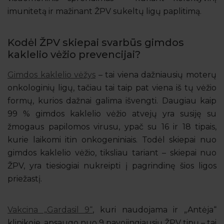
imunitetą ir mažinant ŽPV sukeltų ligų paplitimą.
Kodėl ŽPV skiepai svarbūs gimdos
kaklelio vėžio prevencijai?
Gimdos kaklelio vėžys
– tai viena dažniausių moterų
onkologinių ligų, tačiau tai taip pat viena iš tų vėžio
formų, kurios dažnai galima išvengti. Daugiau kaip
99 % gimdos kaklelio vėžio atvejų yra susiję su
žmogaus papilomos virusu, ypač su 16 ir 18 tipais,
kurie laikomi itin onkogeniniais. Todėl skiepai nuo
gimdos kaklelio vėžio, tiksliau tariant – skiepai nuo
ŽPV, yra tiesiogiai nukreipti į pagrindinę šios ligos
priežastį.
Vakcina „Gardasil 9“
, kuri naudojama ir „Antėja“
klinikoje, apsaugo nuo 9 pavojingiausių ŽPV tipų – tai