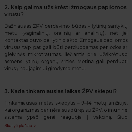
2. Kaip galima užsikrėsti žmogaus papilomos
virusu?
Dažniausias ŽPV perdavimo būdas – lytinių santykių
metu (vaginalinių, oralinių ar analinių), net jei
kontaktas buvo be lytinio akto. Žmogaus papilomos
virusas taip pat gali būti perduodamas per odos ar
gleivinės mikrotraumas, liečiantis prie užsikrėtusio
asmens lytinių organų srities. Motina gali perduoti
virusą naujagimiui gimdymo metu.
3. Kada tinkamiausias laikas ŽPV skiepui?
Tinkamiausias metas skiepytis – 9–14 metų amžiuje,
kai organizmas dar nėra susidūręs su ŽPV, o imuninė
sistema ypač gerai reaguoja į vakciną. Šiuo
laikotarpiu dažniausiai pakanka dviejų dozių.
Skaityti plačiau
Lietuvoje 11 metų mergaitės ir berniukai skiepijami