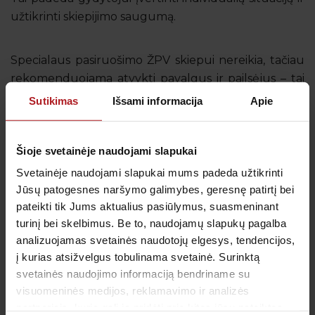
užtikrinti skiepijimo saugumą.
Specialaus pasiruošimo ŽPV skiepui nereikia, tačiau
rekomenduojama atvykti pavalgus ir pailsėjus – tai
padeda sumažinti tikimybę patirti trumpalaikį galvos
Sutikimas
Išsami informacija
Apie
svaigimą ar silpnumą po vakcinos suleidimo. Prieš
procedūrą galima tęsti įprastą dienos režimą, nebent
Šioje svetainėje naudojami slapukai
gydytojas nurodo kitaip.
Svetainėje naudojami slapukai mums padeda užtikrinti
Jūsų patogesnes naršymo galimybes, geresnę patirtį bei
Po skiepo gali pasireikšti lengvas skausmas,
pateikti tik Jums aktualius pasiūlymus, suasmeninant
paraudimas ar patinimas injekcijos vietoje, kartais –
turinį bei skelbimus. Be to, naudojamų slapukų pagalba
nedidelis karščiavimas, nuovargis ar bendras
analizuojamas svetainės naudotojų elgesys, tendencijos,
silpnumas. Šie reiškiniai paprastai būna trumpalaikiai
į kurias atsižvelgus tobulinama svetainė. Surinktą
ir praeina savaime.
svetainės naudojimo informaciją bendriname su
visuomeninės medijos, reklamavimo ir analizės
partneriais, kurie gali ją pridėti prie kitos jūsų pateiktos
Nors pasiruošimas vakcinacijai yra paprastas,