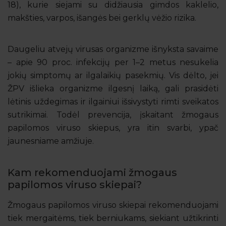
18), kurie siejami su didžiausia gimdos kaklelio,
makšties, varpos, išangės bei gerklų vėžio rizika.
Daugeliu atvejų virusas organizme išnyksta savaime
– apie 90 proc. infekcijų per 1–2 metus nesukelia
jokių simptomų ar ilgalaikių pasekmių. Vis dėlto, jei
ŽPV išlieka organizme ilgesnį laiką, gali prasidėti
lėtinis uždegimas ir ilgainiui išsivystyti rimti sveikatos
sutrikimai. Todėl prevencija, įskaitant žmogaus
papilomos viruso skiepus, yra itin svarbi, ypač
jaunesniame amžiuje.
Kam rekomenduojami žmogaus
papilomos viruso skiepai?
Žmogaus papilomos viruso skiepai rekomenduojami
tiek mergaitėms, tiek berniukams, siekiant užtikrinti