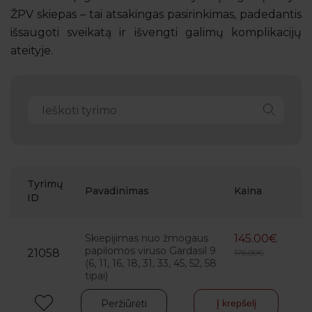
ŽPV skiepas – tai atsakingas pasirinkimas, padedantis
išsaugoti sveikatą ir išvengti galimų komplikacijų
ateityje.
Tyrimų
Pavadinimas
Kaina
ID
Skiepijimas nuo žmogaus
145.00€
papilomos viruso Gardasil 9
21058
176.00€
(6, 11, 16, 18, 31, 33, 45, 52, 58
tipai)
Peržiūrėti
Į krepšelį