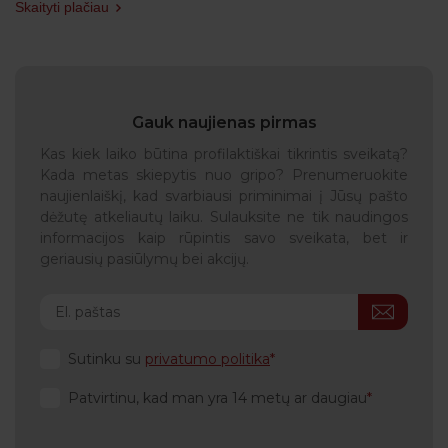
sveikatos būklę ir įsitikina, kad asmuo tuo metu nėra
Skaityti plačiau
ūmiai sergantis ar neturi karščiavimo. Jei kyla
abejonių dėl ankstesnių reakcijų į vakcinas ar kitų
sveikatos aspektų, gydytojas gali rekomenduoti
papildomus tyrimus ar atidėti skiepijimą.
Gauk naujienas pirmas
Kas kiek laiko būtina profilaktiškai tikrintis sveikatą?
Kada metas skiepytis nuo gripo? Prenumeruokite
naujienlaiškį, kad svarbiausi priminimai į Jūsų pašto
dėžutę atkeliautų laiku. Sulauksite ne tik naudingos
informacijos kaip rūpintis savo sveikata, bet ir
geriausių pasiūlymų bei akcijų.
Sutinku su
privatumo politika
Patvirtinu, kad man yra 14 metų ar daugiau