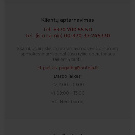
Klientų aptarnavimas
Tel.:
+370 700 55 511
Tel.: (iš užsienio)
00-370-37-245330
Skambučiai į klientų aptarnavimo centro numerį
apmokestinami pagal Jūsų ryšio operatoriaus
taikomą tarifą.
El. paštas:
pagalba@anteja.lt
Darbo laikas:
I-V 7:00 – 19:00
VI 09:00 – 13:00
VII: Nedirbame