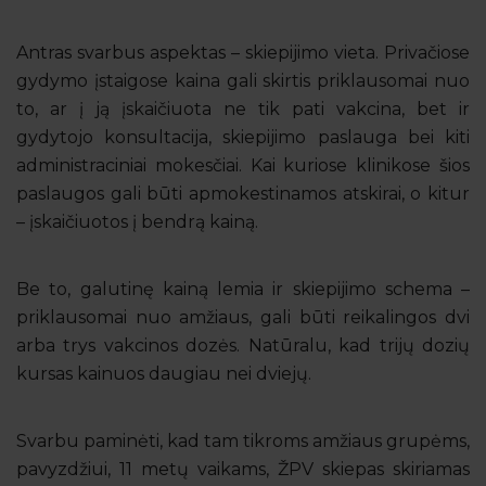
Antras svarbus aspektas – skiepijimo vieta. Privačiose
gydymo įstaigose kaina gali skirtis priklausomai nuo
to, ar į ją įskaičiuota ne tik pati vakcina, bet ir
gydytojo konsultacija, skiepijimo paslauga bei kiti
administraciniai mokesčiai. Kai kuriose klinikose šios
paslaugos gali būti apmokestinamos atskirai, o kitur
– įskaičiuotos į bendrą kainą.
Be to, galutinę kainą lemia ir skiepijimo schema –
priklausomai nuo amžiaus, gali būti reikalingos dvi
arba trys vakcinos dozės. Natūralu, kad trijų dozių
kursas kainuos daugiau nei dviejų.
Svarbu paminėti, kad tam tikroms amžiaus grupėms,
pavyzdžiui, 11 metų vaikams, ŽPV skiepas skiriamas