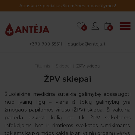
Atraskite specialius šio mėnesio pasiūlymus!
0
0
+370 700 55511
pagalba@anteja.lt
Titulinis
Skiepai
ŽPV skiepai
ŽPV skiepai
Šiuolaikinė medicina suteikia galimybę apsisaugoti
nuo įvairių ligų – viena iš tokių galimybių yra
žmogaus papilomos viruso (ŽPV) skiepai. Ši vakcina
padeda užkirsti kelią ne tik ŽPV sukeltoms
infekcijoms, bet ir rimtiems sveikatos sutrikimams,
tokiems kaip gimdos kaklelio ar lytinių organų vėžys.