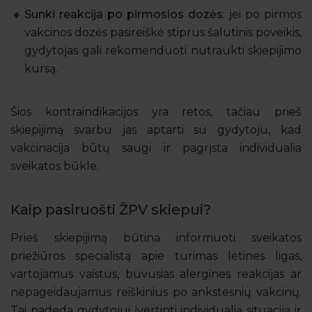
Sunki reakcija po pirmosios dozės
: jei po pirmos
vakcinos dozės pasireiškė stiprus šalutinis poveikis,
gydytojas gali rekomenduoti nutraukti skiepijimo
kursą.
Šios kontraindikacijos yra retos, tačiau prieš
skiepijimą svarbu jas aptarti su gydytoju, kad
vakcinacija būtų saugi ir pagrįsta individualia
sveikatos būkle.
Kaip pasiruošti ŽPV skiepui?
Prieš skiepijimą būtina informuoti sveikatos
priežiūros specialistą apie turimas lėtines ligas,
vartojamus vaistus, buvusias alergines reakcijas ar
nepageidaujamus reiškinius po ankstesnių vakcinų.
Tai padeda gydytojui įvertinti individualią situaciją ir