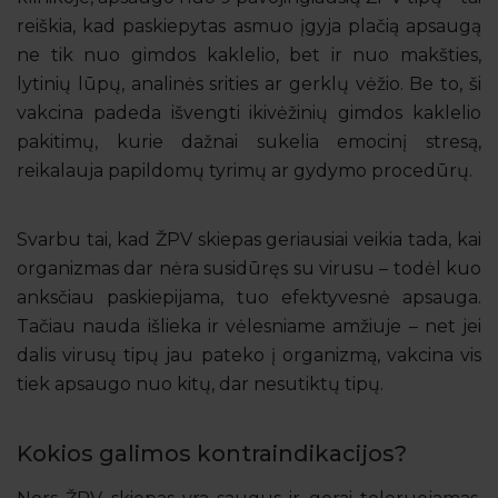
reiškia, kad paskiepytas asmuo įgyja plačią apsaugą
ne tik nuo gimdos kaklelio, bet ir nuo makšties,
lytinių lūpų, analinės srities ar gerklų vėžio. Be to, ši
vakcina padeda išvengti ikivėžinių gimdos kaklelio
pakitimų, kurie dažnai sukelia emocinį stresą,
reikalauja papildomų tyrimų ar gydymo procedūrų.
Svarbu tai, kad ŽPV skiepas geriausiai veikia tada, kai
organizmas dar nėra susidūręs su virusu – todėl kuo
anksčiau paskiepijama, tuo efektyvesnė apsauga.
Tačiau nauda išlieka ir vėlesniame amžiuje – net jei
dalis virusų tipų jau pateko į organizmą, vakcina vis
tiek apsaugo nuo kitų, dar nesutiktų tipų.
Kokios galimos kontraindikacijos?