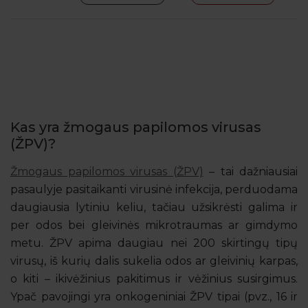
Kas yra žmogaus papilomos virusas
(ŽPV)?
Žmogaus papilomos virusas (ŽPV)
– tai dažniausiai
pasaulyje pasitaikanti virusinė infekcija, perduodama
daugiausia lytiniu keliu, tačiau užsikrėsti galima ir
per odos bei gleivinės mikrotraumas ar gimdymo
metu. ŽPV apima daugiau nei 200 skirtingų tipų
virusų, iš kurių dalis sukelia odos ar gleivinių karpas,
o kiti – ikivėžinius pakitimus ir vėžinius susirgimus.
Ypač pavojingi yra onkogeniniai ŽPV tipai (pvz., 16 ir