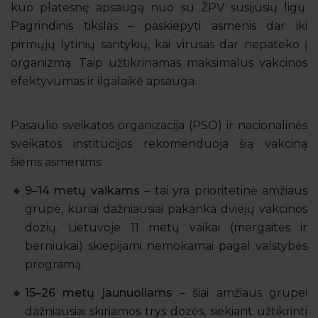
kuo platesnę apsaugą nuo su ŽPV susijusių ligų.
Pagrindinis tikslas – paskiepyti asmenis dar iki
pirmųjų lytinių santykių, kai virusas dar nepateko į
organizmą. Taip užtikrinamas maksimalus vakcinos
efektyvumas ir ilgalaikė apsauga.
Pasaulio sveikatos organizacija (PSO) ir nacionalinės
sveikatos institucijos rekomenduoja šią vakciną
šiems asmenims:
9–14 metų vaikams
– tai yra prioritetinė amžiaus
grupė, kuriai dažniausiai pakanka dviejų vakcinos
dozių. Lietuvoje 11 metų vaikai (mergaitės ir
berniukai) skiepijami nemokamai pagal valstybės
programą.
15–26 metų jaunuoliams
– šiai amžiaus grupei
dažniausiai skiriamos trys dozės, siekiant užtikrinti