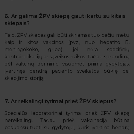
6. Ar galima ŽPV skiepą gauti kartu su kitais
skiepais?
Taip, ŽPV skiepas gali būti skiriamas tuo pačiu metu
kaip ir kitos vakcinos (pvz., nuo hepatito B,
meningokoko, gripo), jei nėra specifinių
kontraindikacijų ar sąveikos rizikos. Tačiau sprendimą
dėl vakcinų derinimo visuomet priima gydytojas,
įvertinęs bendrą paciento sveikatos būklę bei
skiepijimo istoriją.
7. Ar reikalingi tyrimai prieš ŽPV skiepus?
Specialūs laboratoriniai tyrimai prieš ŽPV skiepą
nereikalingi. Tačiau prieš vakcinaciją būtina
pasikonsultuoti su gydytoju, kuris įvertina bendrą