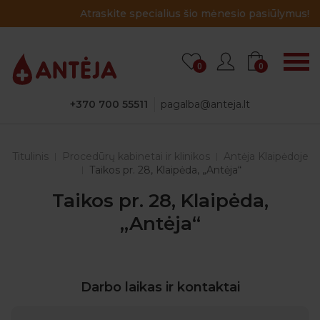
Atraskite specialius šio mėnesio pasiūlymus!
0
0
+370 700 55511
pagalba@anteja.lt
Titulinis
Procedūrų kabinetai ir klinikos
Antėja Klaipėdoje
Taikos pr. 28, Klaipėda, „Antėja“
Taikos pr. 28, Klaipėda,
„Antėja“
Darbo laikas ir kontaktai