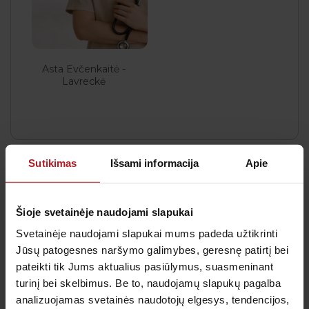
Asta Evčenkaitė -
Lavreckė
Sutikimas
Išsami informacija
Apie
Šioje svetainėje naudojami slapukai
Gauk naujienas pirmas
Svetainėje naudojami slapukai mums padeda užtikrinti
Kas kiek laiko būtina profilaktiškai tikrintis sveikatą?
Kada metas skiepytis nuo gripo? Prenumeruokite
Jūsų patogesnes naršymo galimybes, geresnę patirtį bei
naujienlaiškį, kad svarbiausi priminimai į Jūsų pašto
pateikti tik Jums aktualius pasiūlymus, suasmeninant
dėžutę atkeliautų laiku. Sulauksite ne tik naudingos
turinį bei skelbimus. Be to, naudojamų slapukų pagalba
informacijos kaip rūpintis savo sveikata, bet ir
analizuojamas svetainės naudotojų elgesys, tendencijos,
geriausių pasiūlymų bei akcijų.