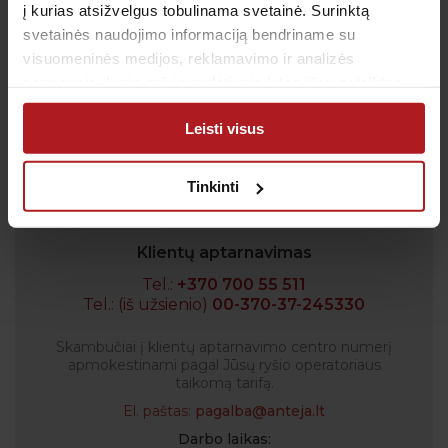
į kurias atsižvelgus tobulinama svetainė. Surinktą
svetainės naudojimo informaciją bendriname su
visuomeninės medijos, reklamavimo ir analizės
partneriais, kurie gali ją pridėti prie kitos jūsų pateiktos
Sutinku su
privatumo politika
arba naudojant paslaugas surinktos informacijos.
Leisti visus
Patvirtinu, kad man yra 14 metų ar daugiau
Tinkinti
Klientų aptarnavimas
Tel.:
+370 700 55 511
Tel.: (iš užsienio)
00-370-37-245330
Skambučiai į klientų aptarnavimo centro numerį
apmokestinami pagal Jūsų ryšio operatoriaus
taikomą tarifą.
El. paštas:
pagalba@anteja.lt
Darbo laikas: