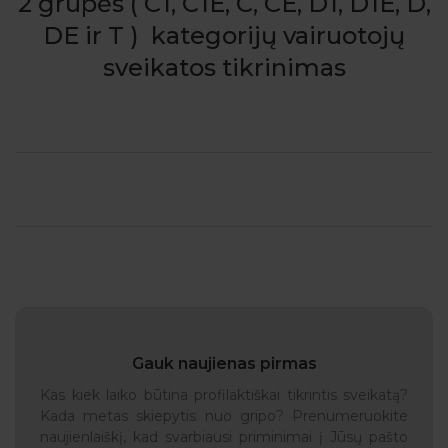
2 grupės ( C1, C1E, C, CE, D1, D1E, D,
DE ir T ) kategorijų vairuotojų
sveikatos tikrinimas
Gauk naujienas pirmas
Kas kiek laiko būtina profilaktiškai tikrintis sveikatą?
Kada metas skiepytis nuo gripo? Prenumeruokite
naujienlaiškį, kad svarbiausi priminimai į Jūsų pašto