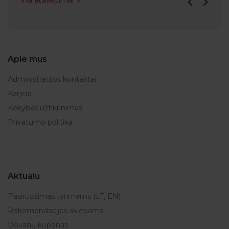
Visi atsiliepimai
Apie mus
Administracijos kontaktai
Karjera
Kokybės užtikrinimas
Privatumo politika
Aktualu
Pasiruošimas tyrimams (LT, EN)
Rekomendacijos skiepams
Dovanų kuponas