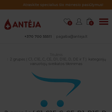
Atraskite specialius šio mėnesio pasiūlymus!
0
0
+370 700 55511
pagalba@anteja.lt
Titulinis
2 grupės ( C1, C1E, C, CE, D1, D1E, D, DE ir T ) kategorijų
vairuotojų sveikatos tikrinimas