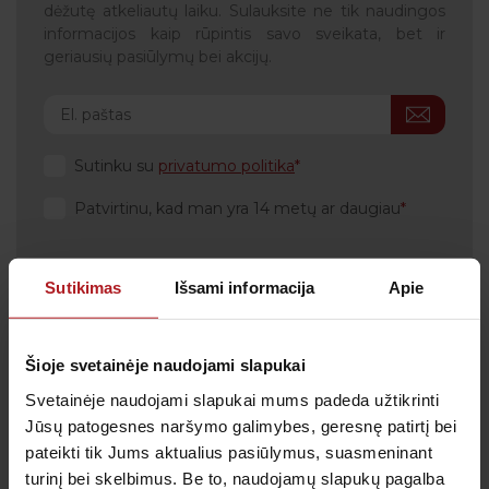
dėžutę atkeliautų laiku. Sulauksite ne tik naudingos
informacijos kaip rūpintis savo sveikata, bet ir
geriausių pasiūlymų bei akcijų.
Sutinku su
privatumo politika
Patvirtinu, kad man yra 14 metų ar daugiau
Sutikimas
Išsami informacija
Apie
Klientų aptarnavimas
Šioje svetainėje naudojami slapukai
Tel.:
+370 700 55 511
Tel.: (iš užsienio)
00-370-37-245330
Svetainėje naudojami slapukai mums padeda užtikrinti
Jūsų patogesnes naršymo galimybes, geresnę patirtį bei
Skambučiai į klientų aptarnavimo centro numerį
pateikti tik Jums aktualius pasiūlymus, suasmeninant
apmokestinami pagal Jūsų ryšio operatoriaus
taikomą tarifą.
turinį bei skelbimus. Be to, naudojamų slapukų pagalba