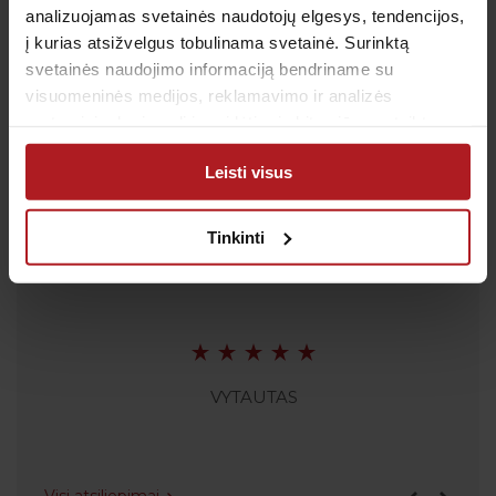
analizuojamas svetainės naudotojų elgesys, tendencijos,
El. paštas:
pagalba@anteja.lt
į kurias atsižvelgus tobulinama svetainė. Surinktą
Darbo laikas:
svetainės naudojimo informaciją bendriname su
I-V 7:00 – 19:00
visuomeninės medijos, reklamavimo ir analizės
VI 09:00 – 13:00
partneriais, kurie gali ją pridėti prie kitos jūsų pateiktos
VII: Nedirbame
arba naudojant paslaugas surinktos informacijos.
Leisti visus
Tinkinti
Atsiliepimai
VYTAUTAS