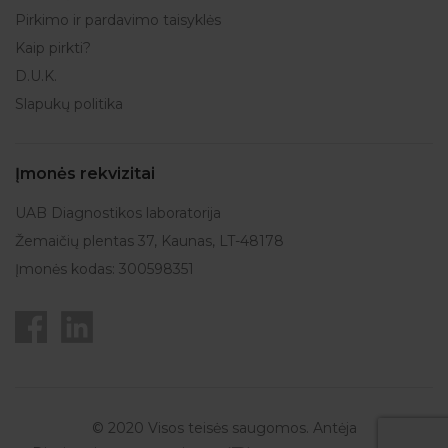
Pirkimo ir pardavimo taisyklės
Kaip pirkti?
D.U.K.
Slapukų politika
Įmonės rekvizitai
UAB Diagnostikos laboratorija
Žemaičių plentas 37, Kaunas, LT-48178
Įmonės kodas: 300598351
© 2020 Visos teisės saugomos. Antėja