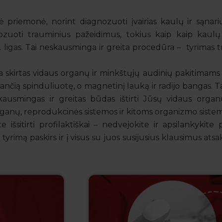
priemonė, norint diagnozuoti įvairias kaulų ir sąnarių
zuoti trauminius pažeidimus, tokius kaip kaip kaulų l
 ligas. Tai neskausminga ir greita procedūra – tyrimas t
a skirtas vidaus organų ir minkštųjų audinių pakitimams 
nčią spinduliuotę, o magnetinį lauką ir radijo bangas. T
kausmingas ir greitas būdas ištirti Jūsų vidaus organu
organų, reprodukcinės sistemos ir kitoms organizmo sistemo
 išsitirti profilaktiškai – nedvejokite ir apsilankykite
 tyrimą paskirs ir į visus su juos susijusius klausimus ats