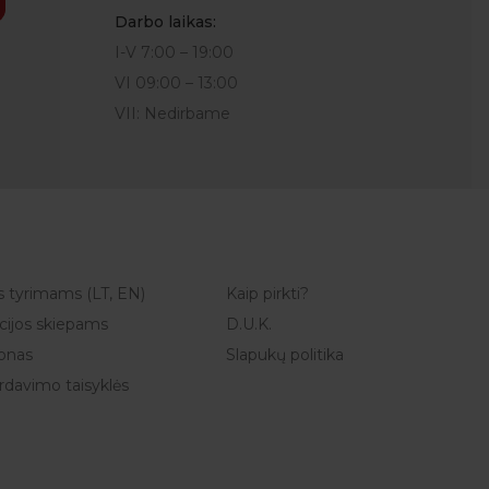
Darbo laikas:
I-V 7:00 – 19:00
VI 09:00 – 13:00
VII: Nedirbame
s tyrimams (LT, EN)
Kaip pirkti?
ijos skiepams
D.U.K.
onas
Slapukų politika
ardavimo taisyklės