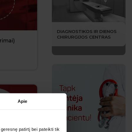
DIAGNOSTIKOS IR DIENOS
CHIRURGIJOS CENTRAS
rimai)
Apie
esnę patirtį bei pateikti tik