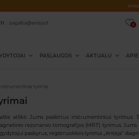
Atraskite specialius šio mėnesio pasiūlymus!
11
pagalba@anteja.lt
0
YDYTOJAI
PASLAUGOS
AKTUALU
API
Instrumentiniai tyrimai
yrimai
alite atlikti Jums paskirtus instrumentinius tyrimus.
agnetinio rezonanso tomografijos (MRT) tyrimus. Jums n
– gydytojui paskyrus, registruokitės tyrimui „Antėja“ diagn