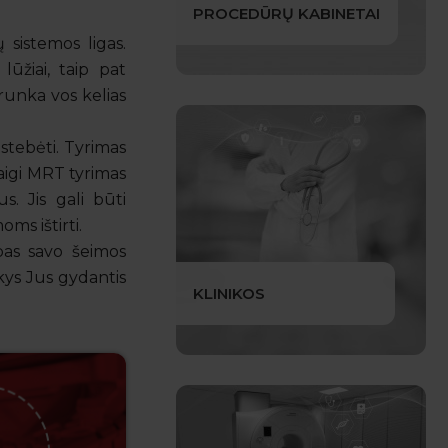
PROCEDŪRŲ KABINETAI
 sistemos ligas.
ūžiai, taip pat
runka vos kelias
stebėti. Tyrimas
aigi MRT tyrimas
s. Jis gali būti
ms ištirti.
 pas savo šeimos
akys Jus gydantis
KLINIKOS