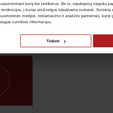
suasmeninant turinį bei skelbimus. Be to, naudojamų slapukų p
 tendencijos, į kurias atsižvelgus tobulinama svetainė. Surinktą
uomeninės medijos, reklamavimo ir analizės partneriais, kurie gali
a)
Magnetinio rezonanso to
laugas surinktos informacijos.
(MRT) tyrimai
Plačiau
Tinkinti