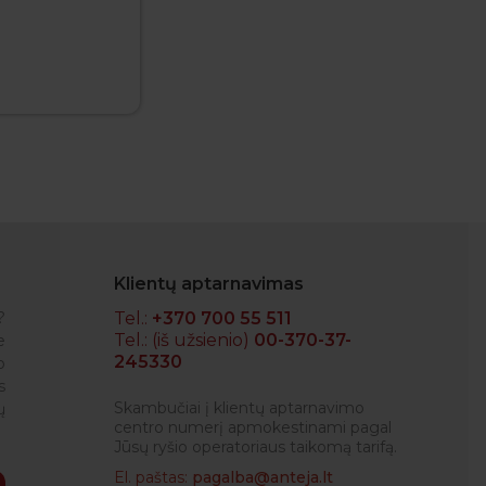
Klientų aptarnavimas
?
Tel.:
+370 700 55 511
Tel.: (iš užsienio)
00-370-37-
e
245330
o
RENATA
s
Skambučiai į klientų aptarnavimo
ų
centro numerį apmokestinami pagal
Jūsų ryšio operatoriaus taikomą tarifą.
El. paštas:
pagalba@anteja.lt