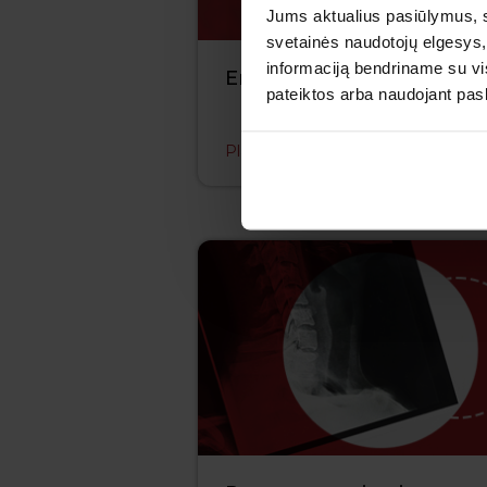
Jums aktualius pasiūlymus, 
svetainės naudotojų elgesys,
informaciją bendriname su vis
Endoskopija (gastroskopij
pateiktos arba naudojant pas
Plačiau