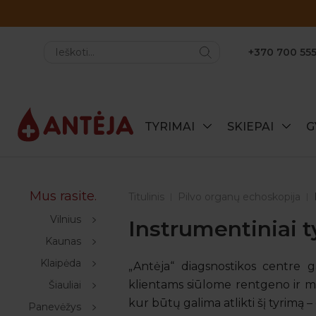
+370 700 555
TYRIMAI
SKIEPAI
G
Mus rasite.
Titulinis
Pilvo organų echoskopija
Vilnius
Instrumentiniai t
Kaunas
Klaipėda
„Antėja“ diagsnostikos centre g
klientams siūlome rentgeno ir m
Šiauliai
kur būtų galima atlikti šį tyrimą 
Panevėžys