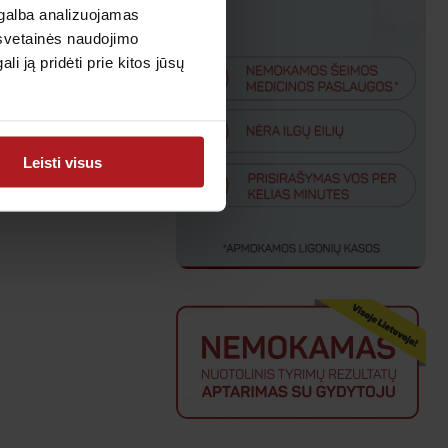
agalba analizuojamas
 svetainės naudojimo
 ją pridėti prie kitos jūsų
mografijos
Leisti visus