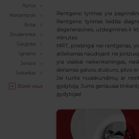
Alytus
Rentgeno tyrimas yra pagrindinė 
Marijampolė
Rentgeno tyrimas leidžia diagno
Biržai
degeneracines, uždegimines ir kt.
Druskininkai
minutes.
Gargždai
MRT, priešingai nei rentgenas, yr
Ignalina
atliekamas naudojant ne jonizuoja
yra visiškai nekenksmingas, nes
Jonava
skiriamas galvos, stuburo, pilvo 
Jurbarkas
Jei turite nusiskundimų ar norite
gydytoją. Jums geriausiai tinkantį
Žiūrėti visus
gydytojas!