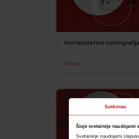
Kompiuterinė tomografija
Plačiau
Sutikimas
Šioje svetainėje naudojami 
Svetainėje naudojami slapuka