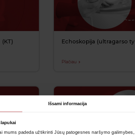
 (KT)
Echoskopija (ultragarso ty
Plačiau
Išsami informacija
slapukai
i mums padeda užtikrinti Jūsų patogesnes naršymo galimybes, ger