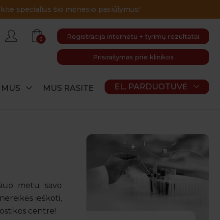
Registracija internetu + tyrimų rezultatai
0
Prisirašymas prie klinikos
EL. PARDUOTUVĖ
E MUS
MUS RASITE
 Šiuo metu savo
ereikės ieškoti,
ostikos centre!