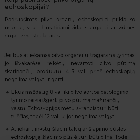
echoskopijai?
Pasiruošimas pilvo organų echoskopijai priklauso
nuo to, kokie bus tiriami vidaus organai ar vidinės
organizmo struktūros:
Jei bus atliekamas pilvo organų ultragarsinis tyrimas,
jo išvakarėse reikėtų nevartoti pilvo pūtimą
skatinančių produktų. 4–5 val. prieš echoskopiją
negalima valgyti ir gerti.
Likus maždaug 8 val. iki pilvo aortos patologinio
tyrimo reikia išgerti pilvo pūtimą mažinančių
vaistų. Echoskopijos metu skrandis turi būti
tuščias, todėl 12 val. iki jos negalima valgyti.
Atliekant inkstų, šlapimtakių ar šlapimo pūslės
echoskopiją, šlapimo pūslė turi būti pilna. Todėl