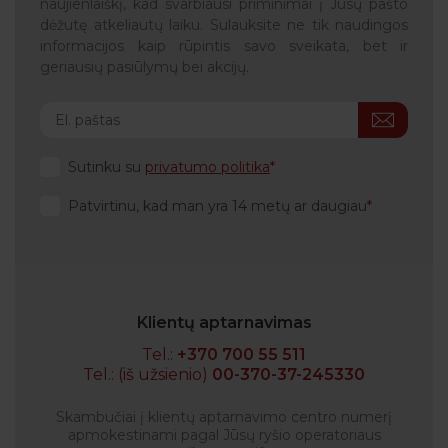
naujienlaiškį, kad svarbiausi priminimai į Jūsų pašto
dėžutę atkeliautų laiku. Sulauksite ne tik naudingos
informacijos kaip rūpintis savo sveikata, bet ir
geriausių pasiūlymų bei akcijų.
Sutinku su
privatumo politika
Patvirtinu, kad man yra 14 metų ar daugiau
Klientų aptarnavimas
Tel.:
+370 700 55 511
Tel.: (iš užsienio)
00-370-37-245330
Skambučiai į klientų aptarnavimo centro numerį
apmokestinami pagal Jūsų ryšio operatoriaus