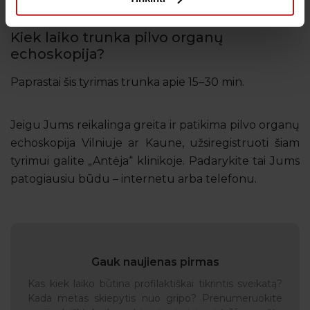
Kiek laiko trunka pilvo organų
echoskopija?
Paprastai šis tyrimas trunka apie 15–30 min.
Jeigu Jums reikalinga greita ir patikima pilvo organų
echoskopija Vilniuje ar Kaune, užsiregistruoti šiam
tyrimui galite „Antėja“ klinikoje. Padarykite tai Jums
patogiausiu būdu – internetu arba telefonu.
Gauk naujienas pirmas
Kas kiek laiko būtina profilaktiškai tikrintis sveikatą?
Kada metas skiepytis nuo gripo? Prenumeruokite