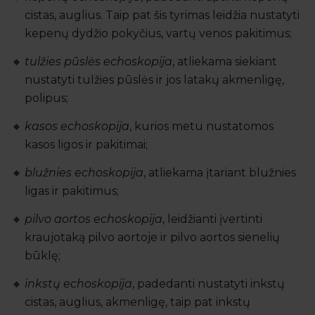
cistas, auglius. Taip pat šis tyrimas leidžia nustatyti
kepenų dydžio pokyčius, vartų venos pakitimus;
tulžies pūslės echoskopija
, atliekama siekiant
nustatyti tulžies pūslės ir jos latakų akmenligę,
polipus;
kasos echoskopija
, kurios metu nustatomos
kasos ligos ir pakitimai;
blužnies echoskopija
, atliekama įtariant blužnies
ligas ir pakitimus;
pilvo aortos echoskopija
, leidžianti įvertinti
kraujotaką pilvo aortoje ir pilvo aortos sienelių
būklę;
inkstų echoskopija
, padedanti nustatyti inkstų
cistas, auglius, akmenligę, taip pat inkstų