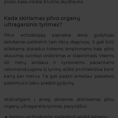
pūslė, kasa, inkstai, blužnis, skydliaukė.
Kada skiriamas pilvo organų
ultragarsinis tyrimas?
Pilvo echoskopiją paprastai skiria gydytojas
siekdamas patikslinti tam tikrą diagnozę. Ji gali būti
atliekama atsiradus tokiems simptomams kaip pilvo
skausmai, sutrikęs virškinimas ar šlapinimasis. Visiems
40 metų amžiaus ir vyresniems pacientams
rekomenduojama šį tyrimą atlikti profilaktiškai bent
kartą per metus. Tai gali padėti anksčiau pastebėti
pakitimus ir laiku pradėti gydymą.
Atsižvelgiant į atvejį, skiriamas atitinkamas pilvo
organų ultragarsinis tyrimas, pavyzdžiui:
kepenų echoskopija
, padedanti aptikti kepenų