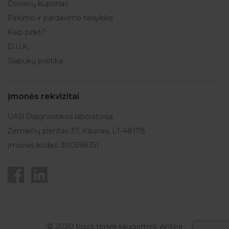
Dovanų kuponas
Pirkimo ir pardavimo taisyklės
Kaip pirkti?
D.U.K.
Slapukų politika
Įmonės rekvizitai
UAB Diagnostikos laboratorija
Žemaičių plentas 37, Kaunas, LT-48178
Įmonės kodas: 300598351
© 2020 Visos teisės saugomos. Antėja