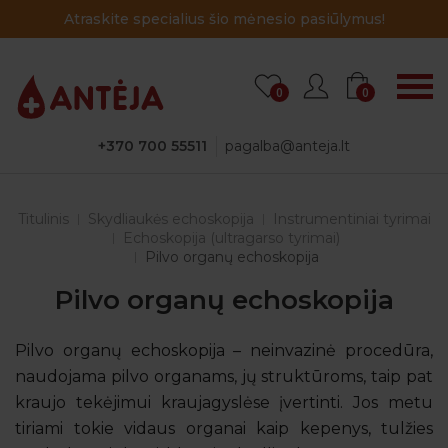
Atraskite specialius šio mėnesio pasiūlymus!
0
0
+370 700 55511
pagalba@anteja.lt
Titulinis
Skydliaukės echoskopija
Instrumentiniai tyrimai
Echoskopija (ultragarso tyrimai)
Pilvo organų echoskopija
Pilvo organų echoskopija
Pilvo organų echoskopija – neinvazinė procedūra,
naudojama pilvo organams, jų struktūroms, taip pat
kraujo tekėjimui kraujagyslėse įvertinti. Jos metu
tiriami tokie vidaus organai kaip kepenys, tulžies