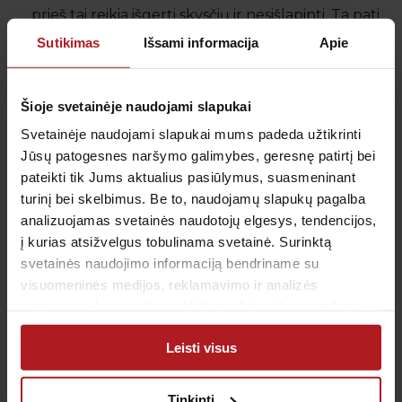
prieš tai reikia išgerti skysčių ir nesišlapinti. Ta pati
rekomendacija taikoma ir prieš prostatos bei
Sutikimas
Išsami informacija
Apie
ginekologinę echoskopiją.
Šioje svetainėje naudojami slapukai
Tikslias rekomendacijas, kaip pasiruošti pilvo
Svetainėje naudojami slapukai mums padeda užtikrinti
echoskopijai, gali pateikti
vidaus ligų gydytojas-
Jūsų patogesnes naršymo galimybes, geresnę patirtį bei
echoskopuotojas
. Užsiregistruokite tyrimui „Antėja“
pateikti tik Jums aktualius pasiūlymus, suasmeninant
klinikoje ir pasikonsultuokite su patyrusiu
turinį bei skelbimus. Be to, naudojamų slapukų pagalba
specialistu.
analizuojamas svetainės naudotojų elgesys, tendencijos,
į kurias atsižvelgus tobulinama svetainė. Surinktą
svetainės naudojimo informaciją bendriname su
Kokia yra pilvo organų echoskopijos
visuomeninės medijos, reklamavimo ir analizės
kaina?
partneriais, kurie gali ją pridėti prie kitos jūsų pateiktos
Pilvo echoskopijos kaina priklauso nuo jos tipo, t. y.
arba naudojant paslaugas surinktos informacijos.
tiriamų organų ar vidinių organizmo struktūrų.
Leisti visus
Tikslias paslaugų kainas galite rasti tyrimų laukelyje
arba apsilankę konkretaus tyrimo puslapyje.
Tinkinti