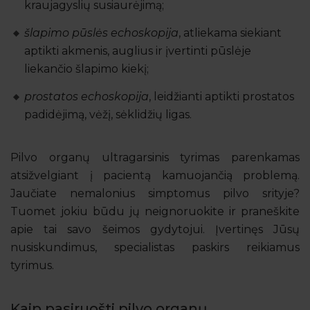
kraujagyslių susiaurėjimą;
šlapimo pūslės echoskopija
, atliekama siekiant
aptikti akmenis, auglius ir įvertinti pūslėje
liekančio šlapimo kiekį;
prostatos echoskopija
, leidžianti aptikti prostatos
padidėjimą, vėžį, sėklidžių ligas.
Pilvo organų ultragarsinis tyrimas parenkamas
atsižvelgiant į pacientą kamuojančią problemą.
Jaučiate nemalonius simptomus pilvo srityje?
Tuomet jokiu būdu jų neignoruokite ir praneškite
apie tai savo šeimos gydytojui. Įvertinęs Jūsų
nusiskundimus, specialistas paskirs reikiamus
tyrimus.
Kaip pasiruošti pilvo organų