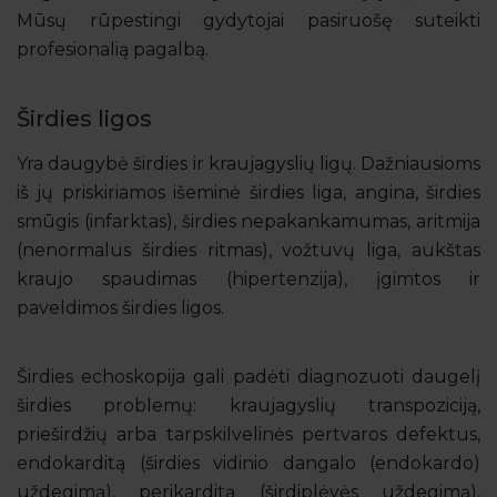
Mūsų rūpestingi gydytojai pasiruošę suteikti
profesionalią pagalbą.
Širdies ligos
Yra daugybė širdies ir kraujagyslių ligų. Dažniausioms
iš jų priskiriamos išeminė širdies liga, angina, širdies
smūgis (infarktas), širdies nepakankamumas, aritmija
(nenormalus širdies ritmas), vožtuvų liga, aukštas
kraujo spaudimas (hipertenzija), įgimtos ir
paveldimos širdies ligos.
Širdies echoskopija gali padėti diagnozuoti daugelį
širdies problemų: kraujagyslių transpoziciją,
prieširdžių arba tarpskilvelinės pertvaros defektus,
endokarditą (širdies vidinio dangalo (endokardo)
uždegimą), perikarditą (širdiplėvės uždegimą),