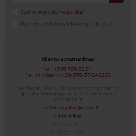
Sutinku su
privatumo politika
Patvirtinu, kad man yra 14 metų ar daugiau
Klientų aptarnavimas
Tel.:
+370 700 55 511
Tel.: (iš užsienio)
00-370-37-245330
Skambučiai į klientų aptarnavimo centro numerį
apmokestinami pagal Jūsų ryšio operatoriaus
taikomą tarifą.
El. paštas:
pagalba@anteja.lt
Darbo laikas:
I-V 7:00 – 19:00
VI 09:00 – 13:00