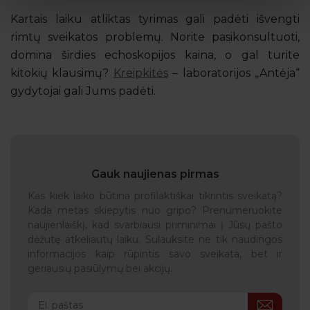
Kartais laiku atliktas tyrimas gali padėti išvengti
rimtų sveikatos problemų. Norite pasikonsultuoti,
domina širdies echoskopijos kaina, o gal turite
kitokių klausimų?
Kreipkitės
– laboratorijos „Antėja“
gydytojai gali Jums padėti.
Gauk naujienas pirmas
Kas kiek laiko būtina profilaktiškai tikrintis sveikatą?
Kada metas skiepytis nuo gripo? Prenumeruokite
naujienlaiškį, kad svarbiausi priminimai į Jūsų pašto
dėžutę atkeliautų laiku. Sulauksite ne tik naudingos
informacijos kaip rūpintis savo sveikata, bet ir
geriausių pasiūlymų bei akcijų.