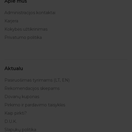
Apie mus
Administracijos kontaktai
Karjera
Kokybės užtikrinimas
Privatumo politika
Aktualu
Pasiruošimas tyrimams (LT, EN)
Rekomendacijos skiepams
Dovanų kuponas
Pirkimo ir pardavimo taisyklės
Kaip pirkti?
D.U.K.
Slapukų politika