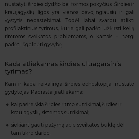
nustatyti širdies dydžio bei formos pokyčius. Širdies ir
kraujagyslių ligos yra vienos pavojingiausių ir gali
vystytis nepastebimai. Todėl labai svarbu atlikti
profilaktinius tyrimus, kurie gali padėti užkirsti kelią
rimtoms sveikatos problemoms, o kartais – netgi
padėti išgelbėti gyvybę.
Kada atliekamas širdies ultragarsinis
tyrimas?
Kam ir kada reikalinga širdies echoskopija, nustato
gydytojas. Paprastai ji atliekama:
kai pasireiškia širdies ritmo sutrikimai, širdies ir
kraujagyslių sistemos sutrikimai;
siekiant gauti pažymą apie sveikatos būklę dėl
tam tikro darbo;