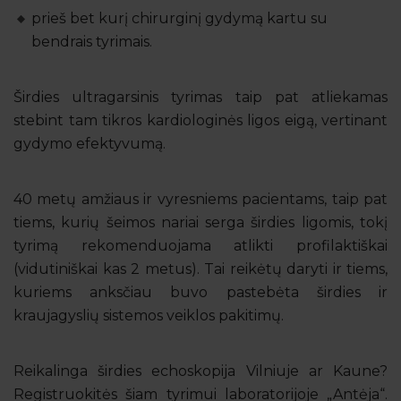
prieš bet kurį chirurginį gydymą kartu su
bendrais tyrimais.
Širdies ultragarsinis tyrimas taip pat atliekamas
stebint tam tikros kardiologinės ligos eigą, vertinant
gydymo efektyvumą.
40 metų amžiaus ir vyresniems pacientams, taip pat
tiems, kurių šeimos nariai serga širdies ligomis, tokį
tyrimą rekomenduojama atlikti profilaktiškai
(vidutiniškai kas 2 metus). Tai reikėtų daryti ir tiems,
kuriems anksčiau buvo pastebėta širdies ir
kraujagyslių sistemos veiklos pakitimų.
Reikalinga širdies echoskopija Vilniuje ar Kaune?
Registruokitės šiam tyrimui laboratorijoje „Antėja“.