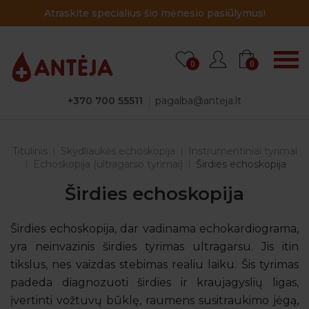
Atraskite specialius šio mėnesio pasiūlymus!
0
0
+370 700 55511
pagalba@anteja.lt
Titulinis
Skydliaukės echoskopija
Instrumentiniai tyrimai
Echoskopija (ultragarso tyrimai)
Širdies echoskopija
Širdies echoskopija
Širdies echoskopija, dar vadinama echokardiograma,
yra neinvazinis širdies tyrimas ultragarsu. Jis itin
tikslus, nes vaizdas stebimas realiu laiku. Šis tyrimas
padeda diagnozuoti širdies ir kraujagyslių ligas,
įvertinti vožtuvų būklę, raumens susitraukimo jėgą,