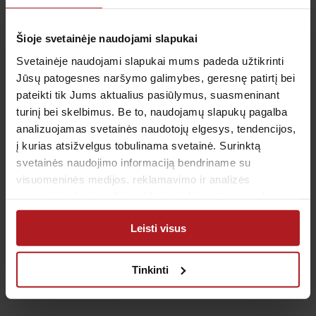
Širdies ultragarsinis tyrimas trunka maždaug 10–15
min.
Šioje svetainėje naudojami slapukai
Svetainėje naudojami slapukai mums padeda užtikrinti
Tam tikros būklės, pavyzdžiui, didelės krūtinės
Jūsų patogesnes naršymo galimybes, geresnę patirtį bei
deformacijos, emfizema (oro arba dujų susikaupimas
pateikti tik Jums aktualius pasiūlymus, suasmeninant
audiniuose), nutukimas, gali turėti neigiamos įtakos
turinį bei skelbimus. Be to, naudojamų slapukų pagalba
ultragarsinio tyrimo rezultatų vertinimui. Tiesa, šiuo
analizuojamas svetainės naudotojų elgesys, tendencijos,
atveju ne ką mažiau svarbi ir echoskopiją atliekančio
į kurias atsižvelgus tobulinama svetainė. Surinktą
svetainės naudojimo informaciją bendriname su
gydytojo patirtis, įgūdžiai.
visuomeninės medijos, reklamavimo ir analizės
partneriais, kurie gali ją pridėti prie kitos jūsų pateiktos
Kaip pasiruošti širdies echoskopijai?
arba naudojant paslaugas surinktos informacijos.
Leisti visus
Specialaus pasiruošimo širdies echoskopijai nereikia.
Tačiau tam, kad tyrimo rezultatai būtų kuo tikslesni,
Tinkinti
rekomenduojama prieš jį pailsėti, pabūti ramiai ir
daug nejudėti.