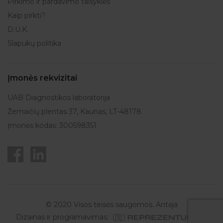
Pirkimo ir pardavimo taisyklės
Kaip pirkti?
D.U.K.
Slapukų politika
Įmonės rekvizitai
UAB Diagnostikos laboratorija
Žemaičių plentas 37, Kaunas, LT-48178
Įmonės kodas: 300598351
© 2020 Visos teisės saugomos. Antėja
Dizainas ir programavimas: