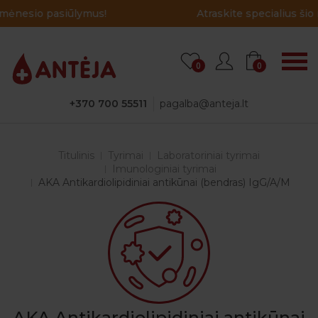
Atraskite specialius šio mėnesio pasiūlymus!
0
0
+370 700 55511
pagalba@anteja.lt
Titulinis
Tyrimai
Laboratoriniai tyrimai
Imunologiniai tyrimai
AKA Antikardiolipidiniai antikūnai (bendras) IgG/A/M
AKA Antikardiolipidiniai antikūnai