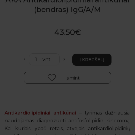
(bendras) IgG/A/M
43.50€
Įsiminti
Antikardiolipidiniai antikūnai
– tyrimas dažniausiai
naudojamas diagnozuoti antifosfolipidinį sindromą.
Kai kuriais, ypač retais, atvejais antikardiolipidinių