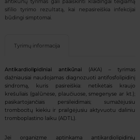
antikūnų tyrimas gali paaiškinti klaidingai teigiamą
sifilio tyrimo rezultatą, kai nepasireiškia infekcijai
būdingi simptomai.
Tyrimų informacija
Antikardiolipidiniai antikūnai
(AKA) – tyrimas
dažniausiai naudojamas diagnozuoti antifosfolipidinį
sindromą, kuris pasireiškia: netikėtais kraujo
krešuliais (galūnėse, plaučiuose, smegenyse ar kt.);
pasikartojančiais persileidimais; sumažėjusiu
trombocitų kiekiu ir prailgėjusiu aktyvuotu daliniu
tromboplastino laiku (ADTL).
Jei organizme aptinkama antikardiolipidinių