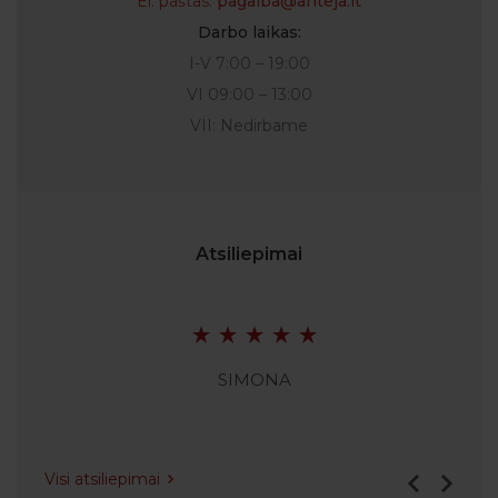
El. paštas:
pagalba@anteja.lt
Darbo laikas:
I-V 7:00 – 19:00
VI 09:00 – 13:00
VII: Nedirbame
Atsiliepimai
SIMONA
Visi atsiliepimai