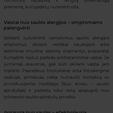
hormoninį tepaliuką ir lengvą drėkinamąją
priemonę, kuri padėtų nuraminti odą.
Vaistai nuo saulės alergijos – simptomams
palengvinti
Siekiant sušvelninti nemalonius saulės alergijos
simptomus, skiriami vietiškai naudojami arba
sisteminiai imuninę sistemą slopinantys preparatai.
Sumažinti niežulį padeda antihistamininiai vaistai. Jei
juntamas skausmas, gali būti skiriami vaistai jam
malšinti. Pasireiškus fototoksinei arba fotoalerginei
reakcijai, pirmiausia reikia nutraukti kontaktą su
provokuojančia medžiaga (šiuo atveju – saulės
spinduliais) ir pažeistą odos vietą apsaugoti nuo
tolimesnio saulės spindulių poveikio.
Apsauga nuo saulės – efektyviausia