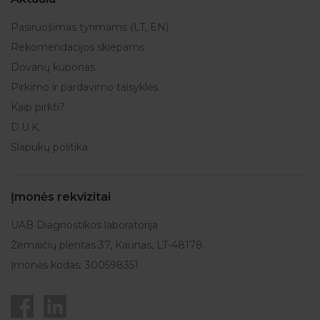
Pasiruošimas tyrimams (LT, EN)
Rekomendacijos skiepams
Dovanų kuponas
Pirkimo ir pardavimo taisyklės
Kaip pirkti?
D.U.K.
Slapukų politika
Įmonės rekvizitai
UAB Diagnostikos laboratorija
Žemaičių plentas 37, Kaunas, LT-48178
Įmonės kodas: 300598351