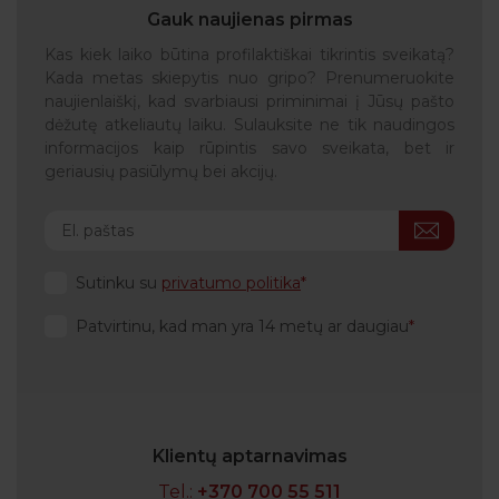
Gauk naujienas pirmas
Kas kiek laiko būtina profilaktiškai tikrintis sveikatą?
Kada metas skiepytis nuo gripo? Prenumeruokite
naujienlaiškį, kad svarbiausi priminimai į Jūsų pašto
dėžutę atkeliautų laiku. Sulauksite ne tik naudingos
informacijos kaip rūpintis savo sveikata, bet ir
geriausių pasiūlymų bei akcijų.
Sutinku su
privatumo politika
Patvirtinu, kad man yra 14 metų ar daugiau
Klientų aptarnavimas
Tel.:
+370 700 55 511