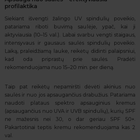
profilaktika
Siekiant išvengti žalingo UV spindulių poveikio,
patariama riboti buvimą saulėje, ypač, kai ji
aktyviausia (10–15 val.). Labai svarbu vengti staigaus,
intensyvaus ir gausaus saulės spindulių poveikio.
Laiką, praleidžiamą lauke, reikėtų didinti palaipsniui,
kad oda priprastų prie saulės. Pradėti
rekomenduojama nuo 15–20 min. per dieną.
Taip pat reikėtų nepamiršti dėvėti akinius nuo
saulės ir nuo jos apsaugančius drabužius. Patariama
naudoti plataus spektro apsauginius kremus
(apsaugančius nuo UVA ir UVB spindulių), kurių SPF
ne mažesnis nei 30, o dar geriau SPF 50+.
Pakartotinai teptis kremu rekomenduojama kas 2
val.