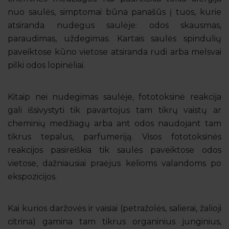
nuo saulės, simptomai būna panašūs į tuos, kurie
atsiranda nudegus saulėje: odos skausmas,
paraudimas, uždegimas. Kartais saulės spindulių
paveiktose kūno vietose atsiranda rudi arba melsvai
pilki odos lopinėliai.
Kitaip nei nudegimas saulėje, fototoksinė reakcija
gali išsivystyti tik pavartojus tam tikrų vaistų ar
cheminių medžiagų arba ant odos naudojant tam
tikrus tepalus, parfumeriją. Visos fototoksinės
reakcijos pasireiškia tik saulės paveiktose odos
vietose, dažniausiai praėjus kelioms valandoms po
ekspozicijos.
Kai kurios daržovės ir vaisiai (petražolės, salierai, žalioji
citrina) gamina tam tikrus organinius junginius,