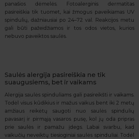
panašios dėmelės. Fotoalerginis dermatitas
pasireiškia tik tuomet, kai žmogus paveikiamas UV
spindulių, dažniausiai po 24–72 val. Reakcijos metu
gali būti pažeidžiamos ir tos odos vietos, kurios
nebuvo paveiktos saulės.
Saulės alergija pasireiškia ne tik
suaugusiems, bet ir vaikams
Alergija saulės spinduliams gali pasireikšti ir vaikams.
Todėl visus kūdikius ir mažus vaikus bent iki 2 metų
amžiaus reikėtų saugoti nuo saulės spindulių
pavasarį ir pirmąją vasaros pusę, kol jų oda pripras
prie saulės ir pamažu įdegs. Labai svarbu, kad
vaikučių neveiktų tiesioginiai saulės spinduliai. Todėl