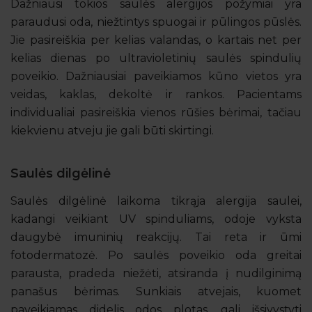
Dažniausi tokios saulės alergijos požymiai yra
paraudusi oda, niežtintys spuogai ir pūlingos pūslės.
Jie pasireiškia per kelias valandas, o kartais net per
kelias dienas po ultravioletinių saulės spindulių
poveikio. Dažniausiai paveikiamos kūno vietos yra
veidas, kaklas, dekoltė ir rankos. Pacientams
individualiai pasireiškia vienos rūšies bėrimai, tačiau
kiekvienu atveju jie gali būti skirtingi.
Saulės dilgėlinė
Saulės dilgėlinė laikoma tikrąja alergija saulei,
kadangi veikiant UV spinduliams, odoje vyksta
daugybė imuninių reakcijų. Tai reta ir ūmi
fotodermatozė. Po saulės poveikio oda greitai
parausta, pradeda niežėti, atsiranda į nudilginimą
panašus bėrimas. Sunkiais atvejais, kuomet
paveikiamas didelis odos plotas, gali išsivystyti