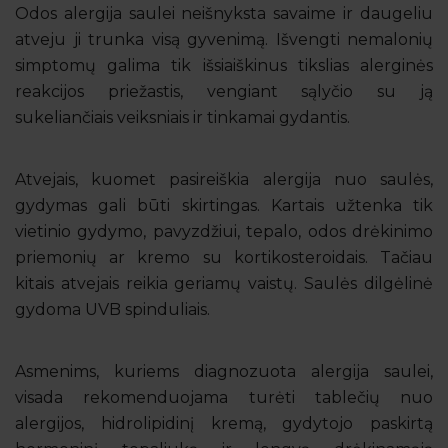
Odos alergija saulei neišnyksta savaime ir daugeliu
atveju ji trunka visą gyvenimą. Išvengti nemalonių
simptomų galima tik išsiaiškinus tikslias alerginės
reakcijos priežastis, vengiant sąlyčio su ją
sukeliančiais veiksniais ir tinkamai gydantis.
Atvejais, kuomet pasireiškia alergija nuo saulės,
gydymas gali būti skirtingas. Kartais užtenka tik
vietinio gydymo, pavyzdžiui, tepalo, odos drėkinimo
priemonių ar kremo su kortikosteroidais. Tačiau
kitais atvejais reikia geriamų vaistų. Saulės dilgėlinė
gydoma UVB spinduliais.
Asmenims, kuriems diagnozuota alergija saulei,
visada rekomenduojama turėti tablečių nuo
alergijos, hidrolipidinį kremą, gydytojo paskirtą