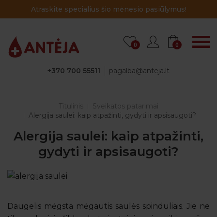
Atraskite specialius šio mėnesio pasiūlymus!
0
0
+370 700 55511
pagalba@anteja.lt
Titulinis
Sveikatos patarimai
Alergija saulei: kaip atpažinti, gydyti ir apsisaugoti?
Alergija saulei: kaip atpažinti,
gydyti ir apsisaugoti?
Daugelis mėgsta mėgautis saulės spinduliais. Jie ne