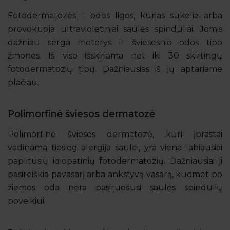
Fotodermatozės – odos ligos, kurias sukelia arba
provokuoja ultravioletiniai saulės spinduliai. Jomis
dažniau serga moterys ir šviesesnio odos tipo
žmonės. Iš viso išskiriama net iki 30 skirtingų
fotodermatozių tipų. Dažniausias iš jų aptariame
plačiau.
Polimorfinė šviesos dermatozė
Polimorfinė šviesos dermatozė, kuri įprastai
vadinama tiesiog alergija saulei, yra viena labiausiai
paplitusių idiopatinių fotodermatozių. Dažniausiai ji
pasireiškia pavasarį arba ankstyvą vasarą, kuomet po
žiemos oda nėra pasiruošusi saulės spindulių
poveikiui.