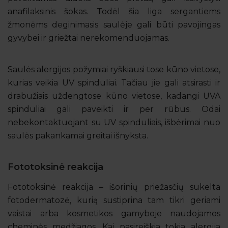
anafilaksinis šokas. Todėl šia liga sergantiems
žmonėms deginimasis saulėje gali būti pavojingas
gyvybei ir griežtai nerekomenduojamas.
Saulės alergijos požymiai ryškiausi tose kūno vietose,
kurias veikia UV spinduliai. Tačiau jie gali atsirasti ir
drabužiais uždengtose kūno vietose, kadangi UVA
spinduliai gali paveikti ir per rūbus. Odai
nebekontaktuojant su UV spinduliais, išbėrimai nuo
saulės pakankamai greitai išnyksta.
Fototoksinė reakcija
Fototoksinė reakcija – išorinių priežasčių sukelta
fotodermatozė, kurią sustiprina tam tikri geriami
vaistai arba kosmetikos gamyboje naudojamos
cheminės medžiagos. Kai pasireiškia tokia alergija