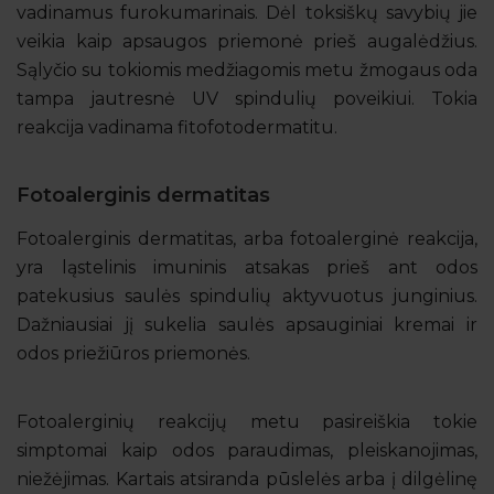
vadinamus furokumarinais. Dėl toksiškų savybių jie
veikia kaip apsaugos priemonė prieš augalėdžius.
Sąlyčio su tokiomis medžiagomis metu žmogaus oda
tampa jautresnė UV spindulių poveikiui. Tokia
reakcija vadinama fitofotodermatitu.
Fotoalerginis dermatitas
Fotoalerginis dermatitas, arba fotoalerginė reakcija,
yra ląstelinis imuninis atsakas prieš ant odos
patekusius saulės spindulių aktyvuotus junginius.
Dažniausiai jį sukelia saulės apsauginiai kremai ir
odos priežiūros priemonės.
Fotoalerginių reakcijų metu pasireiškia tokie
simptomai kaip odos paraudimas, pleiskanojimas,
niežėjimas. Kartais atsiranda pūslelės arba į dilgėlinę