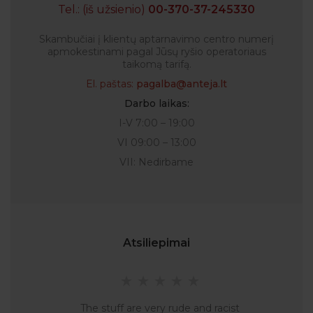
Tel.: (iš užsienio)
00-370-37-245330
Skambučiai į klientų aptarnavimo centro numerį
apmokestinami pagal Jūsų ryšio operatoriaus
taikomą tarifą.
El. paštas:
pagalba@anteja.lt
Darbo laikas:
I-V 7:00 – 19:00
VI 09:00 – 13:00
VII: Nedirbame
Atsiliepimai
The stuff are very rude and racist