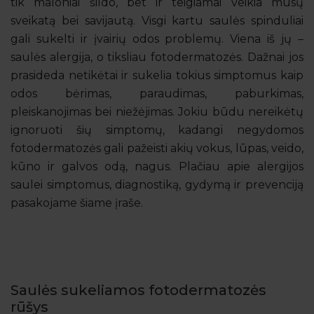
tik maloniai šildo, bet ir teigiamai veikia mūsų
sveikatą bei savijautą. Visgi kartu saulės spinduliai
gali sukelti ir įvairių odos problemų. Viena iš jų –
saulės alergija, o tiksliau fotodermatozės. Dažnai jos
prasideda netikėtai ir sukelia tokius simptomus kaip
odos bėrimas, paraudimas, paburkimas,
pleiskanojimas bei niežėjimas. Jokiu būdu nereikėtų
ignoruoti šių simptomų, kadangi negydomos
fotodermatozės gali pažeisti akių vokus, lūpas, veido,
kūno ir galvos odą, nagus. Plačiau apie alergijos
saulei simptomus, diagnostiką, gydymą ir prevenciją
pasakojame šiame įraše.
Saulės sukeliamos fotodermatozės
rūšys