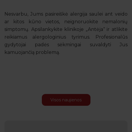
Nesvarbu, Jums pasireiškė alergija saulei ant veido
ar kitos kūno vietos, neignoruokite nemalonių
simptomų. Apsilankykite klinikoje „Antėja“ ir atlikite
reikiamus alergologinius tyrimus. Profesionalūs
gydytojai padės sėkmingai suvaldyti Jus
kamuojančią problemą.
Visos naujienos