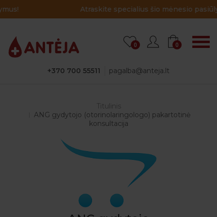
Atraskite specialius šio mėnesio pasiūlymus!
0
0
+370 700 55511
pagalba@anteja.lt
Titulinis
ANG gydytojo (otorinolaringologo) pakartotinė
konsultacija