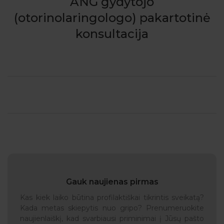
ANG gydytojo
(otorinolaringologo) pakartotinė
konsultacija
Gauk naujienas pirmas
Kas kiek laiko būtina profilaktiškai tikrintis sveikatą?
Kada metas skiepytis nuo gripo? Prenumeruokite
naujienlaiškį, kad svarbiausi priminimai į Jūsų pašto