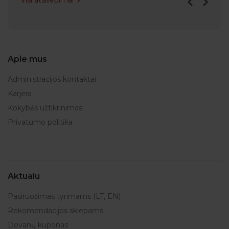
Visi atsiliepimai
Apie mus
Administracijos kontaktai
Karjera
Kokybės užtikrinimas
Privatumo politika
Aktualu
Pasiruošimas tyrimams (LT, EN)
Rekomendacijos skiepams
Dovanų kuponas