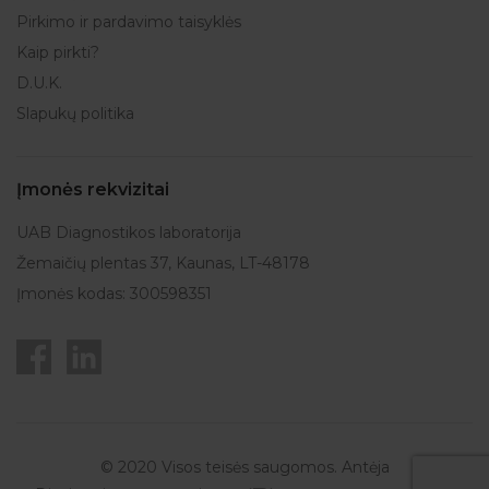
Pirkimo ir pardavimo taisyklės
Kaip pirkti?
D.U.K.
Slapukų politika
Įmonės rekvizitai
UAB Diagnostikos laboratorija
Žemaičių plentas 37, Kaunas, LT-48178
Įmonės kodas: 300598351
© 2020 Visos teisės saugomos. Antėja