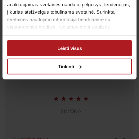
analizuojamas svetainės naudotojų elgesys, tendencijos,
El. paštas:
pagalba@anteja.lt
į kurias atsižvelgus tobulinama svetainė. Surinktą
Darbo laikas:
svetainės naudojimo informaciją bendriname su
I-V 7:00 – 19:00
visuomeninės medijos, reklamavimo ir analizės
VI 09:00 – 13:00
partneriais, kurie gali ją pridėti prie kitos jūsų pateiktos
VII: Nedirbame
arba naudojant paslaugas surinktos informacijos.
Leisti visus
Tinkinti
Atsiliepimai
SIMONA