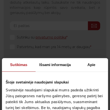
dėžutę atkeliautų laiku. Sulauksite ne tik naudingos
informacijos kaip rūpintis savo sveikata, bet ir
geriausių pasiūlymų bei akcijų.
Sutinku su
privatumo politika
Patvirtinu, kad man yra 14 metų ar daugiau
Sutikimas
Išsami informacija
Apie
Klientų aptarnavimas
Šioje svetainėje naudojami slapukai
Tel.:
+370 700 55 511
Tel.: (iš užsienio)
00-370-37-245330
Svetainėje naudojami slapukai mums padeda užtikrinti
Jūsų patogesnes naršymo galimybes, geresnę patirtį bei
Skambučiai į klientų aptarnavimo centro numerį
pateikti tik Jums aktualius pasiūlymus, suasmeninant
apmokestinami pagal Jūsų ryšio operatoriaus
taikomą tarifą.
turinį bei skelbimus. Be to, naudojamų slapukų pagalba