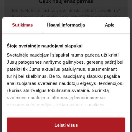
Gauk naujienas pirmas
Kas kiek laiko būtina profilaktiškai tikrintis sveikatą?
Kada metas skiepytis nuo gripo? Prenumeruokite
naujienlaiškį, kad svarbiausi priminimai į Jūsų pašto
Sutikimas
Išsami informacija
Apie
dėžutę atkeliautų laiku. Sulauksite ne tik naudingos
informacijos kaip rūpintis savo sveikata, bet ir
geriausių pasiūlymų bei akcijų.
Šioje svetainėje naudojami slapukai
Svetainėje naudojami slapukai mums padeda užtikrinti
Jūsų patogesnes naršymo galimybes, geresnę patirtį bei
pateikti tik Jums aktualius pasiūlymus, suasmeninant
Sutinku su
privatumo politika
turinį bei skelbimus. Be to, naudojamų slapukų pagalba
Patvirtinu, kad man yra 14 metų ar daugiau
analizuojamas svetainės naudotojų elgesys, tendencijos,
į kurias atsižvelgus tobulinama svetainė. Surinktą
svetainės naudojimo informaciją bendriname su
visuomeninės medijos, reklamavimo ir analizės
partneriais, kurie gali ją pridėti prie kitos jūsų pateiktos
Klientų aptarnavimas
arba naudojant paslaugas surinktos informacijos.
Leisti visus
Tel.:
+370 700 55 511