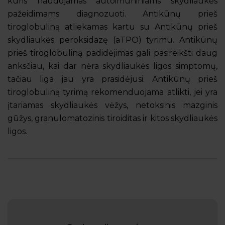
kuris naudojamas autoimuniniams skydliaukės
pažeidimams diagnozuoti. Antikūnų prieš
tiroglobuliną atliekamas kartu su Antikūnų prieš
skydliaukės peroksidazę (aTPO) tyrimu. Antikūnų
prieš tiroglobuliną padidėjimas gali pasireikšti daug
anksčiau, kai dar nėra skydliaukės ligos simptomų,
tačiau liga jau yra
prasidėjusi. Antikūnų prieš
tiroglobuliną tyrimą rekomenduojama atlikti, jei yra
įtariamas skydliaukės vėžys, netoksinis mazginis
gūžys, granulomatozinis tiroiditas ir kitos skydliaukės
ligos.