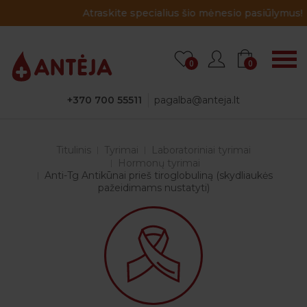
Atraskite specialius šio mėnesio pasiūlymus!
0
0
+370 700 55511
pagalba@anteja.lt
Titulinis
Tyrimai
Laboratoriniai tyrimai
Hormonų tyrimai
Anti-Tg Antikūnai prieš tiroglobuliną (skydliaukės
pažeidimams nustatyti)