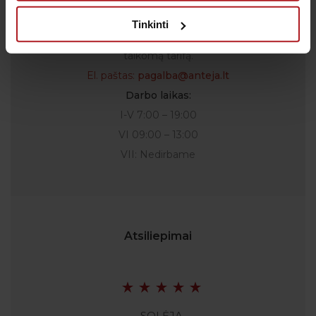
Tel.: (iš užsienio)
00-370-37-245330
Tinkinti
Skambučiai į klientų aptarnavimo centro numerį
apmokestinami pagal Jūsų ryšio operatoriaus
taikomą tarifą.
El. paštas:
pagalba@anteja.lt
Darbo laikas:
I-V 7:00 – 19:00
VI 09:00 – 13:00
VII: Nedirbame
Atsiliepimai
SOLĖJA