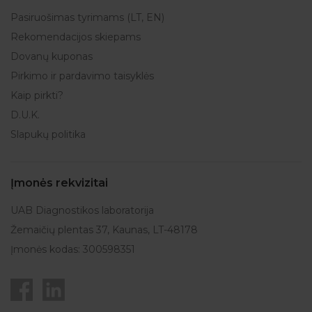
Pasiruošimas tyrimams (LT, EN)
Rekomendacijos skiepams
Dovanų kuponas
Pirkimo ir pardavimo taisyklės
Kaip pirkti?
D.U.K.
Slapukų politika
Įmonės rekvizitai
UAB Diagnostikos laboratorija
Žemaičių plentas 37, Kaunas, LT-48178
Įmonės kodas: 300598351