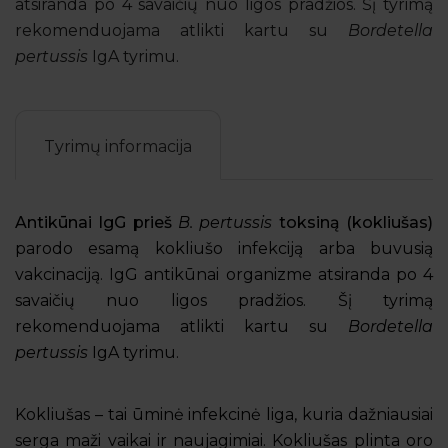
atsiranda po 4 savaičių nuo ligos pradžios. Šį tyrimą
rekomenduojama atlikti kartu su
Bordetella
pertussis
IgA tyrimu.
Tyrimų informacija
Antikūnai IgG prieš
B. pertussis
toksiną (kokliušas)
parodo esamą kokliušo infekciją arba buvusią
vakcinaciją. IgG antikūnai organizme atsiranda po 4
savaičių nuo ligos pradžios. Šį tyrimą
rekomenduojama atlikti kartu su
Bordetella
pertussis
IgA tyrimu.
Kokliušas – tai ūminė infekcinė liga, kuria dažniausiai
serga maži vaikai ir naujagimiai. Kokliušas plinta oro