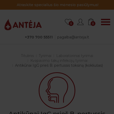
Atraskite specialius šio mėnesio pasiūlymus!
0
0
+370 700 55511
pagalba@anteja.lt
Titulinis
Tyrimai
Laboratoriniai tyrimai
Kvėpavimo takų infekcijų tyrimai
Antikūnai IgG prieš B. pertussis toksiną (kokliušas)
Antikūnai IgG prieš B. pertussis