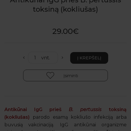
toksiną (kokliušas)
29.00€
Įsiminti
Antikūnai IgG prieš
B. pertussis
toksiną
(kokliušas)
parodo esamą kokliušo infekciją arba
buvusią vakcinaciją. IgG antikūnai organizme