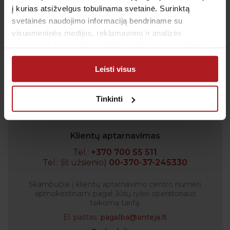
geriausių pasiūlymų bei akcijų.
į kurias atsižvelgus tobulinama svetainė. Surinktą
svetainės naudojimo informaciją bendriname su
visuomeninės medijos, reklamavimo ir analizės
partneriais, kurie gali ją pridėti prie kitos jūsų pateiktos
Sutinku su
privatumo politika
arba naudojant paslaugas surinktos informacijos.
Leisti visus
Patvirtinu, kad man yra 14 metų ar daugiau
Tinkinti
Klientų aptarnavimas
Tel.:
+370 700 55 511
Tel.: (iš užsienio)
00-370-37-245330
Skambučiai į klientų aptarnavimo centro numerį
apmokestinami pagal Jūsų ryšio operatoriaus
taikomą tarifą.
El. paštas:
pagalba@anteja.lt