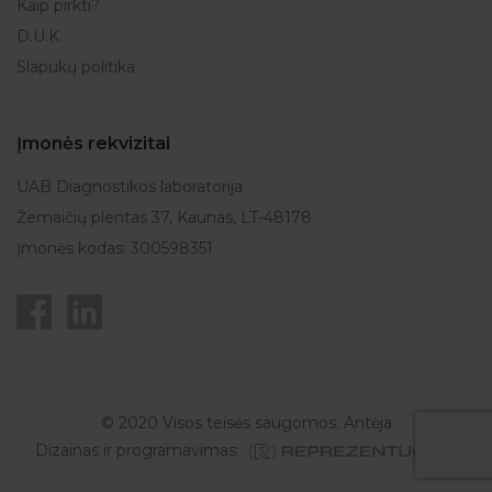
Kaip pirkti?
D.U.K.
Slapukų politika
Įmonės rekvizitai
UAB Diagnostikos laboratorija
Žemaičių plentas 37, Kaunas, LT-48178
Įmonės kodas: 300598351
© 2020 Visos teisės saugomos. Antėja
Dizainas ir programavimas: