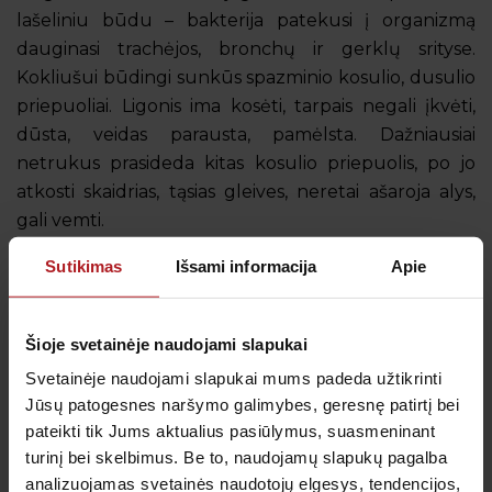
lašeliniu būdu – bakterija patekusi į organizmą
dauginasi trachėjos, bronchų ir gerklų srityse.
Kokliušui būdingi sunkūs spazminio kosulio, dusulio
priepuoliai. Ligonis ima kosėti, tarpais negali įkvėti,
dūsta, veidas parausta, pamėlsta. Dažniausiai
netrukus prasideda kitas kosulio priepuolis, po jo
atkosti skaidrias, tąsias gleives, neretai ašaroja alys,
gali vemti.
Sutikimas
Išsami informacija
Apie
Šioje svetainėje naudojami slapukai
Gauk naujienas pirmas
Svetainėje naudojami slapukai mums padeda užtikrinti
Kas kiek laiko būtina profilaktiškai tikrintis sveikatą?
Jūsų patogesnes naršymo galimybes, geresnę patirtį bei
Kada metas skiepytis nuo gripo? Prenumeruokite
pateikti tik Jums aktualius pasiūlymus, suasmeninant
naujienlaiškį, kad svarbiausi priminimai į Jūsų pašto
dėžutę atkeliautų laiku. Sulauksite ne tik naudingos
turinį bei skelbimus. Be to, naudojamų slapukų pagalba
informacijos kaip rūpintis savo sveikata, bet ir
analizuojamas svetainės naudotojų elgesys, tendencijos,