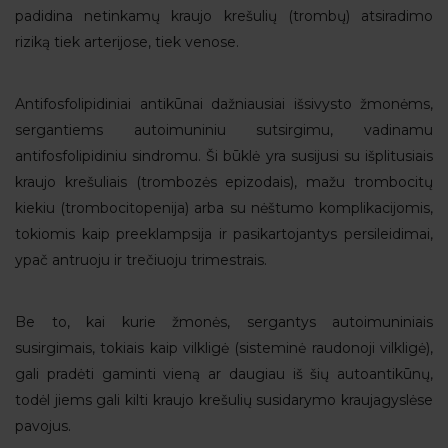
padidina netinkamų kraujo krešulių (trombų) atsiradimo
riziką tiek arterijose, tiek venose.
Antifosfolipidiniai antikūnai dažniausiai išsivysto žmonėms,
sergantiems autoimuniniu sutsirgimu, vadinamu
antifosfolipidiniu sindromu. Ši būklė yra susijusi su išplitusiais
kraujo krešuliais (trombozės epizodais), mažu trombocitų
kiekiu (trombocitopenija) arba su nėštumo komplikacijomis,
tokiomis kaip preeklampsija ir pasikartojantys persileidimai,
ypač antruoju ir trečiuoju trimestrais.
Be to, kai kurie žmonės, sergantys autoimuniniais
susirgimais, tokiais kaip vilkligė (sisteminė raudonoji vilkligė),
gali pradėti gaminti vieną ar daugiau iš šių autoantikūnų,
todėl jiems gali kilti kraujo krešulių susidarymo kraujagyslėse
pavojus.