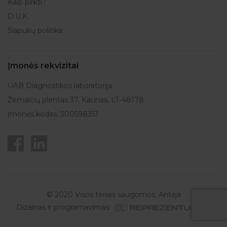
Kaip pirkti?
D.U.K.
Slapukų politika
Įmonės rekvizitai
UAB Diagnostikos laboratorija
Žemaičių plentas 37, Kaunas, LT-48178
Įmonės kodas: 300598351
© 2020 Visos teisės saugomos. Antėja
Dizainas ir programavimas: