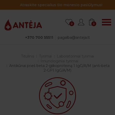
Atraskite specialius šio mėnesio pasiūlymus!
0
0
+370 700 55511
pagalba@anteja.lt
Titulinis
Tyrimai
Laboratoriniai tyrimai
Imunologiniai tyrimai
Antikūnai prieš beta 2-glikoproteiną 1 IgG/A/M (anti-beta
2-GP1 IgG/A/M)