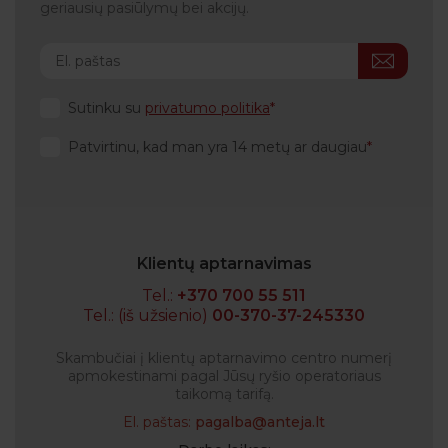
geriausių pasiūlymų bei akcijų.
Sutinku su
privatumo politika
Patvirtinu, kad man yra 14 metų ar daugiau
Klientų aptarnavimas
Tel.:
+370 700 55 511
Tel.: (iš užsienio)
00-370-37-245330
Skambučiai į klientų aptarnavimo centro numerį
apmokestinami pagal Jūsų ryšio operatoriaus
taikomą tarifą.
El. paštas:
pagalba@anteja.lt