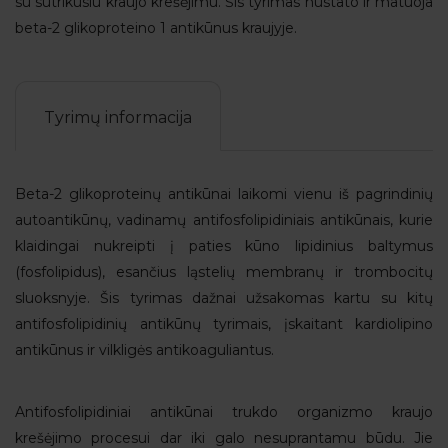
su sutrikusiu kraujo krešėjimu. Šis tyrimas nustato ir matuoja
beta-2 glikoproteino 1 antikūnus kraujyje.
Tyrimų informacija
Beta-2 glikoproteinų antikūnai laikomi vienu iš pagrindinių
autoantikūnų, vadinamų antifosfolipidiniais antikūnais, kurie
klaidingai nukreipti į paties kūno lipidinius baltymus
(fosfolipidus), esančius ląstelių membranų ir trombocitų
sluoksnyje. Šis tyrimas dažnai užsakomas kartu su kitų
antifosfolipidinių antikūnų tyrimais, įskaitant kardiolipino
antikūnus ir vilkligės antikoaguliantus.
Antifosfolipidiniai antikūnai trukdo organizmo kraujo
krešėjimo procesui dar iki galo nesuprantamu būdu. Jie