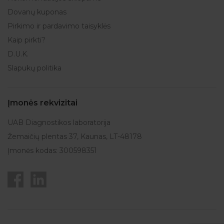
Dovanų kuponas
Pirkimo ir pardavimo taisyklės
Kaip pirkti?
D.U.K.
Slapukų politika
Įmonės rekvizitai
UAB Diagnostikos laboratorija
Žemaičių plentas 37, Kaunas, LT-48178
Įmonės kodas: 300598351