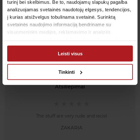
apmokestinami pagal Jūsų ryšio operatoriaus
turinį bei skelbimus. Be to, naudojamų slapukų pagalba
taikomą tarifą.
analizuojamas svetainės naudotojų elgesys, tendencijos,
El. paštas:
pagalba@anteja.lt
į kurias atsižvelgus tobulinama svetainė. Surinktą
Darbo laikas:
svetainės naudojimo informaciją bendriname su
visuomeninės medijos, reklamavimo ir analizės
I-V 7:00 – 19:00
partneriais, kurie gali ją pridėti prie kitos jūsų pateiktos
VI 09:00 – 13:00
arba naudojant paslaugas surinktos informacijos.
VII: Nedirbame
Leisti visus
Tinkinti
Atsiliepimai
The stuff are very rude and racist
ZAKARIA