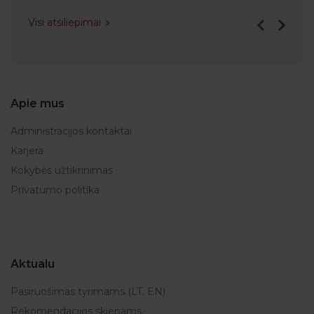
Visi atsiliepimai
Apie mus
Administracijos kontaktai
Karjera
Kokybės užtikrinimas
Privatumo politika
Aktualu
Pasiruošimas tyrimams (LT, EN)
Rekomendacijos skiepams