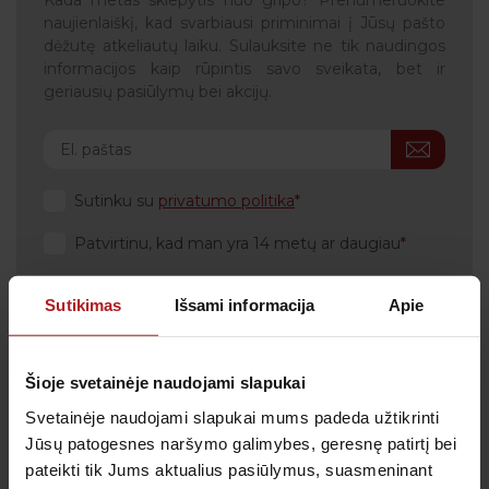
Kada metas skiepytis nuo gripo? Prenumeruokite
naujienlaiškį, kad svarbiausi priminimai į Jūsų pašto
dėžutę atkeliautų laiku. Sulauksite ne tik naudingos
informacijos kaip rūpintis savo sveikata, bet ir
geriausių pasiūlymų bei akcijų.
Sutinku su
privatumo politika
Patvirtinu, kad man yra 14 metų ar daugiau
Sutikimas
Išsami informacija
Apie
Klientų aptarnavimas
Šioje svetainėje naudojami slapukai
Tel.:
+370 700 55 511
Svetainėje naudojami slapukai mums padeda užtikrinti
Tel.: (iš užsienio)
00-370-37-245330
Jūsų patogesnes naršymo galimybes, geresnę patirtį bei
pateikti tik Jums aktualius pasiūlymus, suasmeninant
Skambučiai į klientų aptarnavimo centro numerį