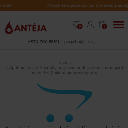
Atraskite specialius šio mėnesio pasiūlymus!
0
0
+370 700 55511
pagalba@anteja.lt
Titulinis
Apatinių nosies kriauklių pogleivio prideginimas naudojant
radiodažnį (taikant vietinę nejautrą)