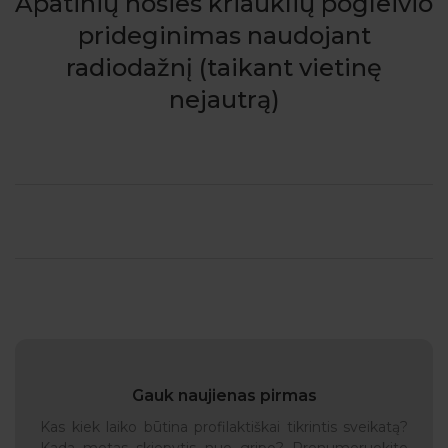
Apatinių nosies kriauklių pogleivio
prideginimas naudojant
radiodažnį (taikant vietinę
nejautrą)
Gauk naujienas pirmas
Kas kiek laiko būtina profilaktiškai tikrintis sveikatą?