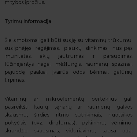
mitybos įpročius.
Tyrimų informacija:
Šie simptomai gali būti susiję su vitaminų trūkumu:
susilpnėjęs regėjimas, plaukų slinkimas, nusilpęs
imunitetas, akių jautrumas ir paraudimas,
lūžinėjantys nagai, mėšlungis, raumenų spazmai,
pajuodę paakiai, įvairūs odos bėrimai, galūnių
tirpimas.
Vitaminų ar mikroelementų perteklius gali
pasireikšti kaulų, sąnarių ar raumenų, galvos
skausmu, širdies ritmo sutrikimais, nuotaikos
pokyčiais (pvz. dirglumas), pykinimu, vėmimu,
skrandžio skausmais, viduriavimu, sausa oda,