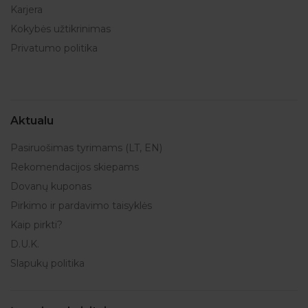
Karjera
Kokybės užtikrinimas
Privatumo politika
Aktualu
Pasiruošimas tyrimams (LT, EN)
Rekomendacijos skiepams
Dovanų kuponas
Pirkimo ir pardavimo taisyklės
Kaip pirkti?
D.U.K.
Slapukų politika