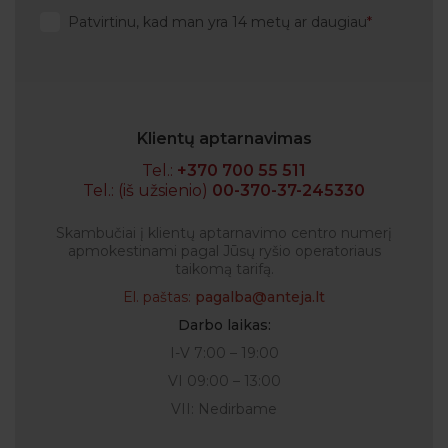
Patvirtinu, kad man yra 14 metų ar daugiau
Klientų aptarnavimas
Tel.:
+370 700 55 511
Tel.: (iš užsienio)
00-370-37-245330
Skambučiai į klientų aptarnavimo centro numerį
apmokestinami pagal Jūsų ryšio operatoriaus
taikomą tarifą.
El. paštas:
pagalba@anteja.lt
Darbo laikas:
I-V 7:00 – 19:00
VI 09:00 – 13:00
VII: Nedirbame