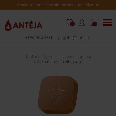
Atraskite specialius šio mėnesio pasiūlymus!
0
0
+370 700 55511
pagalba@anteja.lt
Titulinis
Tyrimai
Dovanų kuponai
Ar man trūksta vitaminų?