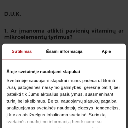
D.U.K.
1. Ar įmanoma atlikti pavienių vitaminų ar
mikroelementų tyrimus?
Kiekvieną tyrimą, kuris yra įtrauktas į programą,
Sutikimas
Išsami informacija
Apie
Jums pageidaujant, galima atlikti atskirai.
Šioje svetainėje naudojami slapukai
2. Kokio vitamino trūkumas nustatomas
dažniausiai?
Svetainėje naudojami slapukai mums padeda užtikrinti
Jūsų patogesnes naršymo galimybes, geresnę patirtį bei
Neretai nustatomas vitaminų B12, B6 geležies bei
pateikti tik Jums aktualius pasiūlymus, suasmeninant
folinės rūgšties trūkumas.
turinį bei skelbimus. Be to, naudojamų slapukų pagalba
analizuojamas svetainės naudotojų elgesys, tendencijos,
į kurias atsižvelgus tobulinama svetainė. Surinktą
3. Kodėl rekomenduojama atlikti visų
svetainės naudojimo informaciją bendriname su
grupių mikroelementų ir vitaminų