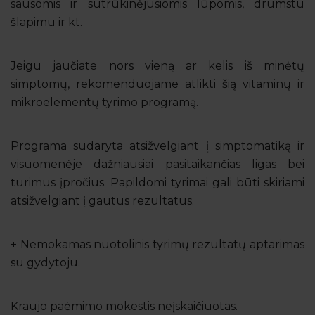
sausomis ir sutrūkinėjusiomis lūpomis, drumstu
šlapimu ir kt.
Jeigu jaučiate nors vieną ar kelis iš minėtų
simptomų, rekomenduojame atlikti šią vitaminų ir
mikroelementų tyrimo programą.
Programa sudaryta atsižvelgiant į simptomatiką ir
visuomenėje dažniausiai pasitaikančias ligas bei
turimus įpročius. Papildomi tyrimai gali būti skiriami
atsižvelgiant į gautus rezultatus.
+ Nemokamas nuotolinis tyrimų rezultatų aptarimas
su gydytoju.
Kraujo paėmimo mokestis neįskaičiuotas.