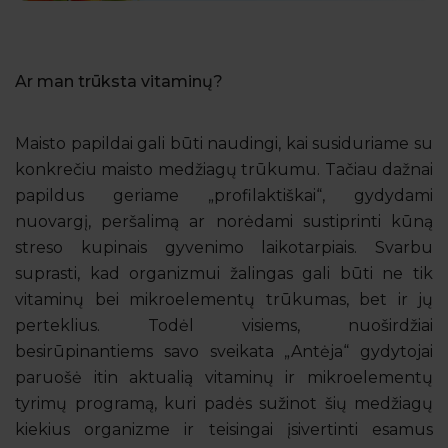
Ar man trūksta vitaminų?
Maisto papildai gali būti naudingi, kai susiduriame su
konkrečiu maisto medžiagų trūkumu. Tačiau dažnai
papildus geriame „profilaktiškai“, gydydami
nuovargį, peršalimą ar norėdami sustiprinti kūną
streso kupinais gyvenimo laikotarpiais. Svarbu
suprasti, kad organizmui žalingas gali būti ne tik
vitaminų bei mikroelementų trūkumas, bet ir jų
perteklius. Todėl visiems, nuoširdžiai
besirūpinantiems savo sveikata „Antėja“ gydytojai
paruošė itin aktualią vitaminų ir mikroelementų
tyrimų programą, kuri padės sužinot šių medžiagų
kiekius organizme ir teisingai įsivertinti esamus