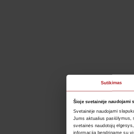
Sutikimas
Šioje svetainėje naudojami 
Svetainėje naudojami slapuka
Jums aktualius pasiūlymus, 
svetainės naudotojų elgesys,
informaciją bendriname su vis