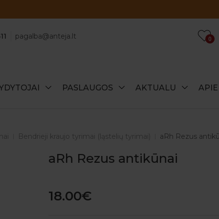
Atraskite specialius šio mėnesio pasiūlymus!
11
pagalba@anteja.lt
0
YDYTOJAI
PASLAUGOS
AKTUALU
API
mai
Bendrieji kraujo tyrimai (ląstelių tyrimai)
aRh Rezus antikū
aRh Rezus antikūnai
18.00€