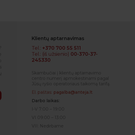
Klientų aptarnavimas
?
Tel.:
+370 700 55 511
Tel.: (iš užsienio)
00-370-37-
e
245330
o
RENATA
s
Skambučiai į klientų aptarnavimo
ų
centro numerį apmokestinami pagal
Jūsų ryšio operatoriaus taikomą tarifą.
El. paštas:
pagalba@anteja.lt
Darbo laikas:
I-V 7:00 – 19:00
VI 09:00 – 13:00
VII: Nedirbame