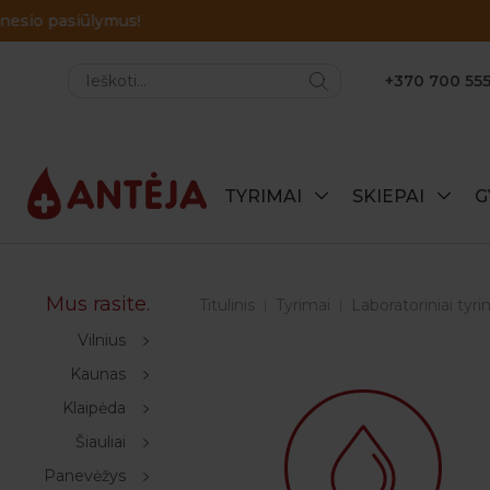
+370 700 555
TYRIMAI
SKIEPAI
G
Mus rasite.
Titulinis
Tyrimai
Laboratoriniai tyri
Vilnius
Kaunas
Klaipėda
Šiauliai
Panevėžys