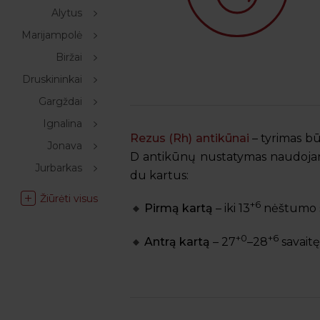
Alytus
Marijampolė
Biržai
Druskininkai
Gargždai
Ignalina
Rezus (Rh) antikūnai
– tyrimas bū
Jonava
D antikūnų nustatymas naudojant
Jurbarkas
du kartus:
Žiūrėti visus
+6
Pirmą kartą
– iki 13
nėštumo s
+0
+6
Antrą kartą
– 27
–28
savaitę