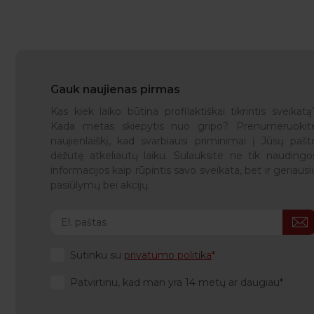
Gauk naujienas pirmas
Kas kiek laiko būtina profilaktiškai tikrintis sveikatą
Kada metas skiepytis nuo gripo? Prenumeruokit
naujienlaiškį, kad svarbiausi priminimai į Jūsų pašt
dėžutę atkeliautų laiku. Sulauksite ne tik naudingo
informacijos kaip rūpintis savo sveikata, bet ir geriausi
pasiūlymų bei akcijų.
Sutinku su
privatumo politika
Patvirtinu, kad man yra 14 metų ar daugiau