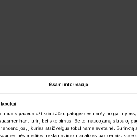
Išsami informacija
slapukai
i mums padeda užtikrinti Jūsų patogesnes naršymo galimybes, ger
suasmeninant turinį bei skelbimus. Be to, naudojamų slapukų p
 tendencijos, į kurias atsižvelgus tobulinama svetainė. Surinktą
uomeninės medijos, reklamavimo ir analizės partneriais, kurie gali