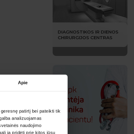
DIAGNOSTIKOS IR DIENOS
CHIRURGIJOS CENTRAS
Apie
esnę patirtį bei pateikti tik
agalba analizuojamas
 svetainės naudojimo
 ją pridėti prie kitos jūsų