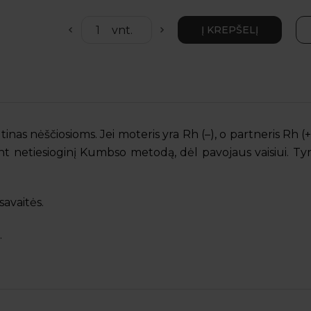
tinas nėščiosioms. Jei moteris yra Rh (–), o partneris Rh (
 netiesioginį Kumbso metodą, dėl pavojaus vaisiui. Tyr
avaitės.
.