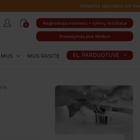
Registracija internetu + tyrimų rezultatai
0
Prisirašymas prie klinikos
EL. PARDUOTUVĖ
E MUS
MUS RASITE
nai