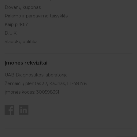
Dovanų kuponas
Pirkimo ir pardavimo taisyklės
Kaip pirkti?
D.U.K.
Slapukų politika
Įmonės rekvizitai
UAB Diagnostikos laboratorija
Žemaičių plentas 37, Kaunas, LT-48178
Įmonės kodas: 300598351