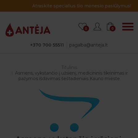
Atraskite specialius šio mėnesio pasiūlymus!
0
0
+370 700 55511
pagalba@anteja.lt
Titulinis
Asmens, vykstančio į užsienį, medicininis tikrinimas ir
pažymos išdavimas šeštadieniais Kauno mieste