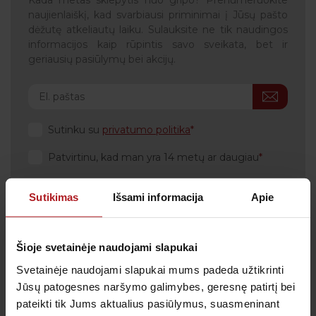
Kada metas skiepytis nuo gripo? Prenumeruokite
naujienlaiškį, kad svarbiausi priminimai į Jūsų pašto
dėžutę atkeliautų laiku. Sulauksite ne tik naudingos
informacijos kaip rūpintis savo sveikata, bet ir
geriausių pasiūlymų bei akcijų.
Sutinku su
privatumo politika
Patvirtinu, kad man yra 14 metų ar daugiau
Sutikimas
Išsami informacija
Apie
Klientų aptarnavimas
Šioje svetainėje naudojami slapukai
Tel.:
+370 700 55 511
Svetainėje naudojami slapukai mums padeda užtikrinti
Tel.: (iš užsienio)
00-370-37-245330
Jūsų patogesnes naršymo galimybes, geresnę patirtį bei
pateikti tik Jums aktualius pasiūlymus, suasmeninant
Skambučiai į klientų aptarnavimo centro numerį