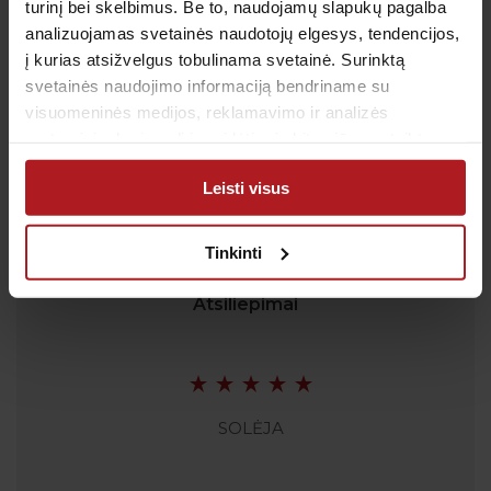
apmokestinami pagal Jūsų ryšio operatoriaus
turinį bei skelbimus. Be to, naudojamų slapukų pagalba
taikomą tarifą.
analizuojamas svetainės naudotojų elgesys, tendencijos,
El. paštas:
pagalba@anteja.lt
į kurias atsižvelgus tobulinama svetainė. Surinktą
Darbo laikas:
svetainės naudojimo informaciją bendriname su
visuomeninės medijos, reklamavimo ir analizės
I-V 7:00 – 19:00
partneriais, kurie gali ją pridėti prie kitos jūsų pateiktos
VI 09:00 – 13:00
arba naudojant paslaugas surinktos informacijos.
VII: Nedirbame
Leisti visus
Tinkinti
Atsiliepimai
SOLĖJA