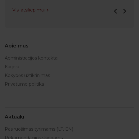
Visi atsiliepimai
Apie mus
Administracijos kontaktai
Karjera
Kokybės užtikrinimas
Privatumo politika
Aktualu
Pasiruošimas tyrimams (LT, EN)
Rekomendacijos skiepams