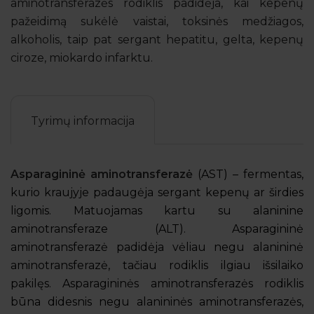
aminotransferazės rodiklis padidėja, kai kepenų
pažeidimą sukėlė vaistai, toksinės medžiagos,
alkoholis, taip pat sergant hepatitu, gelta, kepenų
ciroze, miokardo infarktu.
Tyrimų informacija
Asparagininė aminotransferazė
(AST) – fermentas,
kurio kraujyje padaugėja sergant kepenų ar širdies
ligomis. Matuojamas kartu su alaninine
aminotransferaze (ALT). Asparagininė
aminotransferazė padidėja vėliau negu alanininė
aminotransferazė, tačiau rodiklis ilgiau išsilaiko
pakilęs. Asparagininės aminotransferazės rodiklis
būna didesnis negu alanininės aminotransferazės,