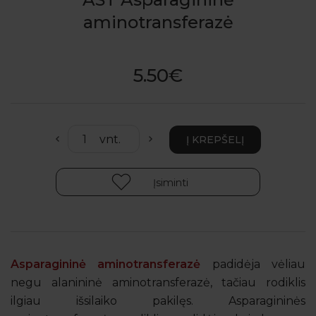
aminotransferazė
5.50€
Įsiminti
Asparagininė aminotransferazė
padidėja vėliau
negu alanininė aminotransferazė, tačiau rodiklis
ilgiau išsilaiko pakilęs. Asparagininės