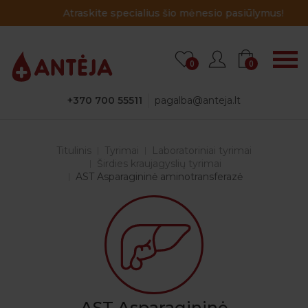
Atraskite specialius šio mėnesio pasiūlymus!
0
0
+370 700 55511
pagalba@anteja.lt
Titulinis
Tyrimai
Laboratoriniai tyrimai
Širdies kraujagyslių tyrimai
AST Asparagininė aminotransferazė
AST Asparagininė