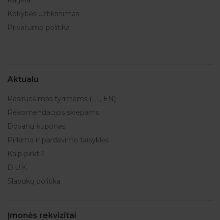
Kokybės užtikrinimas
Privatumo politika
Aktualu
Pasiruošimas tyrimams (LT, EN)
Rekomendacijos skiepams
Dovanų kuponas
Pirkimo ir pardavimo taisyklės
Kaip pirkti?
D.U.K.
Slapukų politika
Įmonės rekvizitai