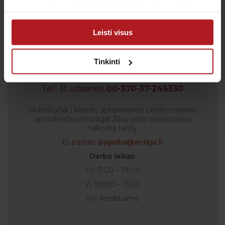
Patvirtinu, kad man yra 14 metų ar daugiau
partneriais, kurie gali ją pridėti prie kitos jūsų pateiktos
arba naudojant paslaugas surinktos informacijos.
Leisti visus
Tinkinti
Klientų aptarnavimas
Tel.:
+370 700 55 511
Tel.: (iš užsienio)
00-370-37-245330
Skambučiai į klientų aptarnavimo centro numerį
apmokestinami pagal Jūsų ryšio operatoriaus
taikomą tarifą.
El. paštas:
pagalba@anteja.lt
Darbo laikas:
I-V 7:00 – 19:00
VI 09:00 – 13:00
VII: Nedirbame