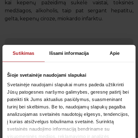
kai kepenų pažeidimą sukėlė vaistai, toksinės
medžiagos, alkoholis, taip pat sergant hepatitu,
gelta, kepenų ciroze, miokardo infarktu.
Sutikimas
Išsami informacija
Apie
Gauk naujienas pirmas
Kas kiek laiko būtina profilaktiškai tikrintis sveikatą?
Kada metas skiepytis nuo gripo? Prenumeruokite
Šioje svetainėje naudojami slapukai
naujienlaiškį, kad svarbiausi priminimai į Jūsų pašto
dėžutę atkeliautų laiku. Sulauksite ne tik naudingos
Svetainėje naudojami slapukai mums padeda užtikrinti
informacijos kaip rūpintis savo sveikata, bet ir
Jūsų patogesnes naršymo galimybes, geresnę patirtį bei
geriausių pasiūlymų bei akcijų.
pateikti tik Jums aktualius pasiūlymus, suasmeninant
turinį bei skelbimus. Be to, naudojamų slapukų pagalba
analizuojamas svetainės naudotojų elgesys, tendencijos,
į kurias atsižvelgus tobulinama svetainė. Surinktą
Sutinku su
privatumo politika
svetainės naudojimo informaciją bendriname su
visuomeninės medijos, reklamavimo ir analizės