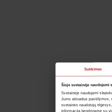
Sutikimas
Šioje svetainėje naudojami 
Svetainėje naudojami slapuka
Jums aktualius pasiūlymus, 
svetainės naudotojų elgesys,
informaciją bendriname su vis