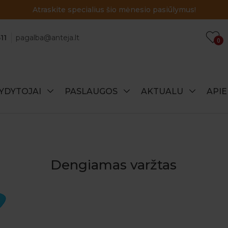
Atraskite specialius šio mėnesio pasiūlymus!
11
pagalba@anteja.lt
0
YDYTOJAI
PASLAUGOS
AKTUALU
API
Dengiamas varžtas