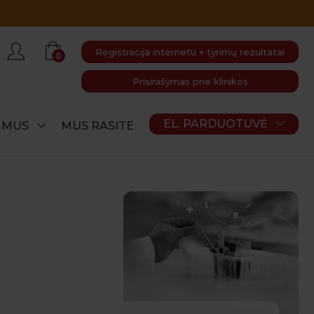
Registracija internetu + tyrimų rezultatai
0
Prisirašymas prie klinikos
EL. PARDUOTUVĖ
E MUS
MUS RASITE