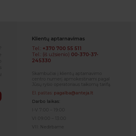
Klientų aptarnavimas
?
Tel.:
+370 700 55 511
Tel.: (iš užsienio)
00-370-37-
e
245330
o
NEDAS
s
Skambučiai į klientų aptarnavimo
ų
centro numerį apmokestinami pagal
Jūsų ryšio operatoriaus taikomą tarifą.
El. paštas:
pagalba@anteja.lt
Darbo laikas:
I-V 7:00 – 19:00
VI 09:00 – 13:00
VII: Nedirbame