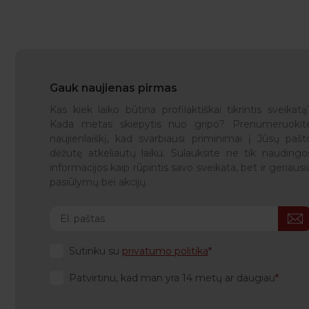
Gauk naujienas pirmas
Kas kiek laiko būtina profilaktiškai tikrintis sveikatą
Kada metas skiepytis nuo gripo? Prenumeruokit
naujienlaiškį, kad svarbiausi priminimai į Jūsų pašt
dėžutę atkeliautų laiku. Sulauksite ne tik naudingo
informacijos kaip rūpintis savo sveikata, bet ir geriausi
pasiūlymų bei akcijų.
Sutinku su
privatumo politika
Patvirtinu, kad man yra 14 metų ar daugiau