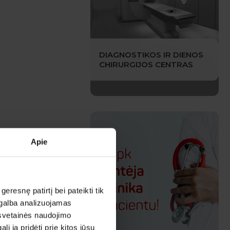
DIAGNOSTIKOS IR DIENOS
CHIRURGIJOS CENTRAS
Apie
esnę patirtį bei pateikti tik
agalba analizuojamas
 svetainės naudojimo
 ją pridėti prie kitos jūsų