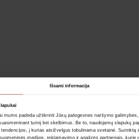
Išsami informacija
slapukai
i mums padeda užtikrinti Jūsų patogesnes naršymo galimybes, ger
suasmeninant turinį bei skelbimus. Be to, naudojamų slapukų p
 tendencijos, į kurias atsižvelgus tobulinama svetainė. Surinktą
uomeninės medijos, reklamavimo ir analizės partneriais, kurie gali