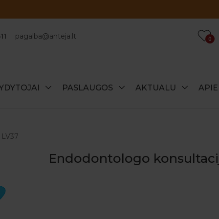
Atraskite specialius šio mėnesio pasiūlymus!
11
pagalba@anteja.lt
0
YDYTOJAI
PASLAUGOS
AKTUALU
API
a LV37
Endodontologo konsultaci