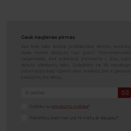
Gauk naujienas pirmas
Kas kiek laiko būtina profilaktiškai tikrintis sveikatą
Kada metas skiepytis nuo gripo? Prenumeruokit
naujienlaiškį, kad svarbiausi priminimai į Jūsų pašt
dėžutę atkeliautų laiku. Sulauksite ne tik naudingo
informacijos kaip rūpintis savo sveikata, bet ir geriausi
pasiūlymų bei akcijų.
Sutinku su
privatumo politika
Patvirtinu, kad man yra 14 metų ar daugiau