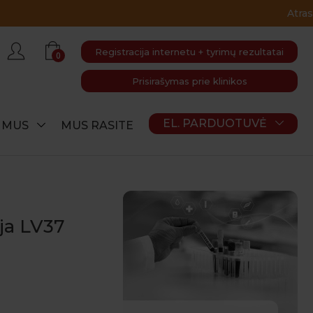
Registracija internetu + tyrimų rezultatai
0
Prisirašymas prie klinikos
EL. PARDUOTUVĖ
E MUS
MUS RASITE
ja LV37