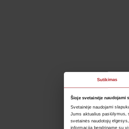
Sutikimas
Šioje svetainėje naudojami 
Svetainėje naudojami slapuka
Jums aktualius pasiūlymus, 
svetainės naudotojų elgesys,
informaciją bendriname su vis