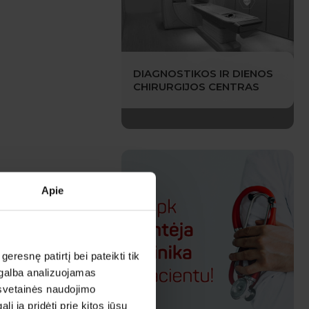
DIAGNOSTIKOS IR DIENOS
CHIRURGIJOS CENTRAS
Apie
esnę patirtį bei pateikti tik
agalba analizuojamas
 svetainės naudojimo
 ją pridėti prie kitos jūsų