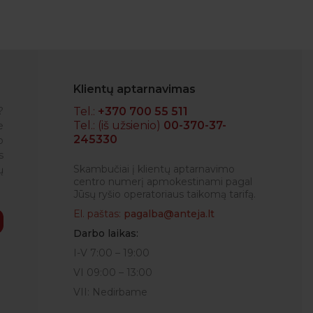
Klientų aptarnavimas
?
Tel.:
+370 700 55 511
Tel.: (iš užsienio)
00-370-37-
e
245330
o
IGLĖ
s
Skambučiai į klientų aptarnavimo
ų
centro numerį apmokestinami pagal
Jūsų ryšio operatoriaus taikomą tarifą.
El. paštas:
pagalba@anteja.lt
Darbo laikas:
I-V 7:00 – 19:00
VI 09:00 – 13:00
VII: Nedirbame