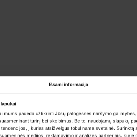
Išsami informacija
slapukai
i mums padeda užtikrinti Jūsų patogesnes naršymo galimybes, ger
suasmeninant turinį bei skelbimus. Be to, naudojamų slapukų p
 tendencijos, į kurias atsižvelgus tobulinama svetainė. Surinktą
uomeninės medijos, reklamavimo ir analizės partneriais, kurie gali