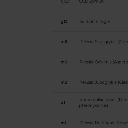
CCD
CCD Žymuo
g12
Kultūriniai rugiai
m6
Pelėsis: Sausgrybis (Alter
m3
Pelėsis: Galvenis (Asperg
m2
Pelėsis: Juodgrybis (Cl
Namų dulkių erkės (De
d1
pteronyssinus)
m1
Pelėsis: Pelėjūnas (Peni