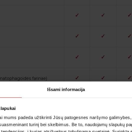
✓
✓
✓
✓
✓
✓
✓
✓
✓
✓
✓
✓
matophagoides farinae)
Išsami informacija
✓
✓
slapukai
i mums padeda užtikrinti Jūsų patogesnes naršymo galimybes, ger
✓
✓
suasmeninant turinį bei skelbimus. Be to, naudojamų slapukų p
 tendencijos, į kurias atsižvelgus tobulinama svetainė. Surinktą