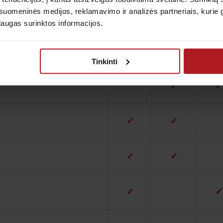
uomeninės medijos, reklamavimo ir analizės partneriais, kurie gali
✓
✓
laugas surinktos informacijos.
✓
✓
Tinkinti
✓
✓
✓
✓
✓
✓
✓
✓