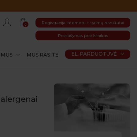
Registracija internetu + tyrimų rezultatai
0
Prisirašymas prie klinikos
EL. PARDUOTUVĖ
E MUS
MUS RASITE
alergenai