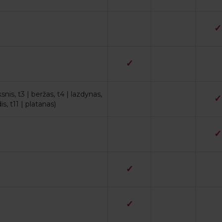
✓
✓
snis, t3 | beržas, t4 | lazdynas,
✓
s, t11 | platanas)
✓
✓
✓