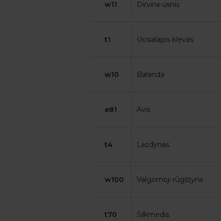
w11
Dirvinė usnis
t1
Uosialapis klevas
w10
Balanda
e81
Avis
t4
Lazdynas
w100
Valgomoji rūgštynė
t70
Šilkmedis