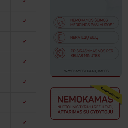
✓
✓
✓
✓
✓
✓
✓