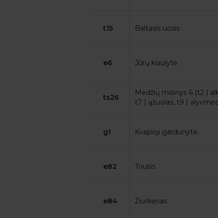
t15
Baltasis uosis
e6
Jūrų kiaulytė
Medžių mišinys 6 (t2 | alk
ts26
t7 | ąžuolas, t9 | alyvmedi
g1
Kvapioji gardunytė
e82
Triušis
e84
Žiurkėnas