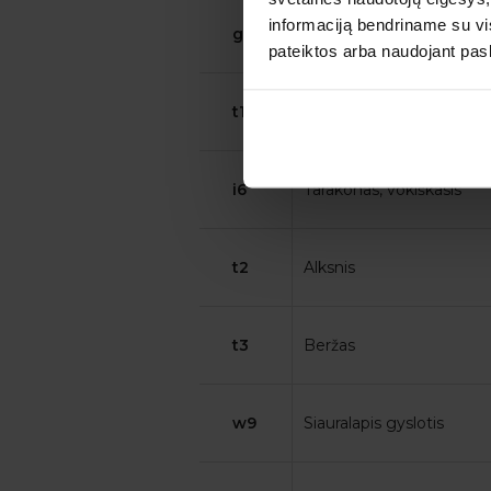
informaciją bendriname su vis
g6
Pašarinis motiejukas
pateiktos arba naudojant pas
t16
Baltoji pušis
i6
Tarakonas, vokiškasis
t2
Alksnis
t3
Beržas
w9
Siauralapis gyslotis