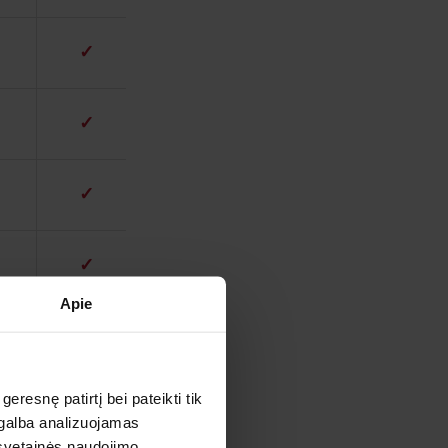
✓
✓
✓
✓
Apie
✓
esnę patirtį bei pateikti tik
✓
agalba analizuojamas
 svetainės naudojimo