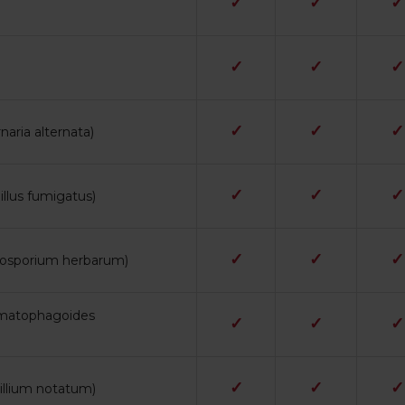
✓
✓
✓
✓
✓
✓
✓
✓
✓
naria alternata)
✓
✓
✓
illus fumigatus)
✓
✓
✓
adosporium herbarum)
rmatophagoides
✓
✓
✓
✓
✓
✓
cillium notatum)