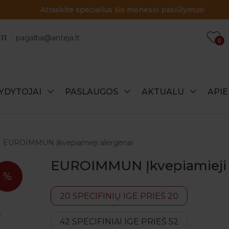
Atraskite specialius šio mėnesio pasiūlymus!
11
pagalba@anteja.lt
0
YDYTOJAI
PASLAUGOS
AKTUALU
API
EUROIMMUN Įkvepiamieji alergenai
EUROIMMUN Įkvepiamieji 
%
20 SPECIFINIŲ IGE PRIEŠ 20
42 SPECIFINIAI IGE PRIEŠ 52