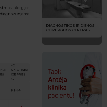
tmos, alergijos,
ir diagnozuojama,
DIAGNOSTIKOS IR DIENOS
CHIRURGIJOS CENTRAS
42
INIAI
SPECIFINIAI
IEŠ
IGE PRIEŠ
52
P1+I4