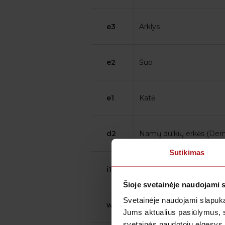
e3
Arklys
e2
Šuo
e1
Katė
d2
Namų dulkių erkės (Der
Sutikimas
i1
Bičių nuodai
Šioje svetainėje naudojami 
Svetainėje naudojami slapuka
w6
Paprastasis kietis
Jums aktualius pasiūlymus, 
svetainės naudotojų elgesys,