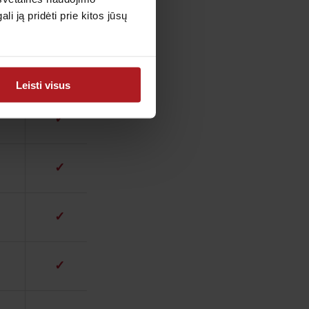
 ją pridėti prie kitos jūsų
✓
✓
Leisti visus
✓
✓
✓
✓