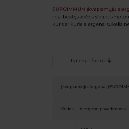
EUROIMMUN Įkvepiamųjų aler
ilgai besitęsiančios slogos simpt
kuris ar kurie alergenai sukeli
Tyrimų informacija
Įkvepiamieji alergenai (EUROI
Kodas
Alergeno pavadinimas