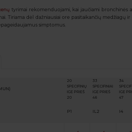
genų
tyrimai rekomenduojami, kai jaučiami bronchinės as
omai. Tiriama dėl dažniausiai ore pasitaikančių medžiagų 
a nepageidaujamus simptomus.
20
33
34
SPECIFINIŲ
SPECIFINIAI
SPECIF
MMUN)
IGE PRIEŠ
IGE PRIEŠ
IGE PR
20
46
47
P1
IL2
I4