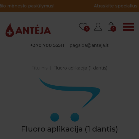
Atraskite specialius šio mėnesio pasiūlymus!
0
0
+370 700 55511
pagalba@anteja.lt
Titulinis
Fluoro aplikacija (1 dantis)
Fluoro aplikacija (1 dantis)