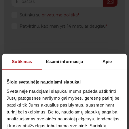
Sutinku su
privatumo politika
Patvirtinu, kad man yra 14 metų ar daugiau
Klientų aptarnavimas
Sutikimas
Išsami informacija
Apie
Tel.:
+370 700 55 511
Tel.: (iš užsienio)
00-370-37-245330
Šioje svetainėje naudojami slapukai
Skambučiai į klientų aptarnavimo centro numerį
Svetainėje naudojami slapukai mums padeda užtikrinti
apmokestinami pagal Jūsų ryšio operatoriaus
taikomą tarifą.
Jūsų patogesnes naršymo galimybes, geresnę patirtį bei
pateikti tik Jums aktualius pasiūlymus, suasmeninant
El. paštas:
pagalba@anteja.lt
turinį bei skelbimus. Be to, naudojamų slapukų pagalba
Darbo laikas:
analizuojamas svetainės naudotojų elgesys, tendencijos,
I-V 7:00 – 19:00
į kurias atsižvelgus tobulinama svetainė. Surinktą