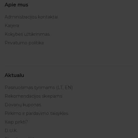
Apie mus
Administracijos kontaktai
Karjera
Kokybės užtikrinimas
Privatumo politika
Aktualu
Pasiruošimas tyrimams (LT, EN)
Rekomendacijos skiepams
Dovanų kuponas
Pirkimo ir pardavimo taisyklės
Kaip pirkti?
D.U.K.