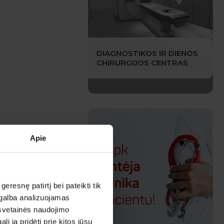
DIAGNOSTIKOS IR DIENOS
CHIRURGIJOS CENTRAS
Apie
esnę patirtį bei pateikti tik
agalba analizuojamas
 svetainės naudojimo
 ją pridėti prie kitos jūsų