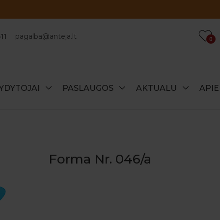
Atraskite specialius šio mėnesio pasiūlymus!
11
pagalba@anteja.lt
0
YDYTOJAI
PASLAUGOS
AKTUALU
API
Forma Nr. 046/a