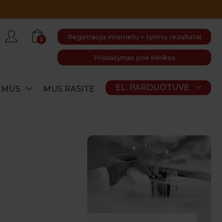
Registracija internetu + tyrimų rezultatai
0
Prisirašymas prie klinikos
EL. PARDUOTUVĖ
E MUS
MUS RASITE