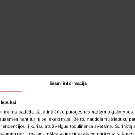
Išsami informacija
slapukai
i mums padeda užtikrinti Jūsų patogesnes naršymo galimybes, ger
suasmeninant turinį bei skelbimus. Be to, naudojamų slapukų p
 tendencijos, į kurias atsižvelgus tobulinama svetainė. Surinktą
uomeninės medijos, reklamavimo ir analizės partneriais, kurie gali