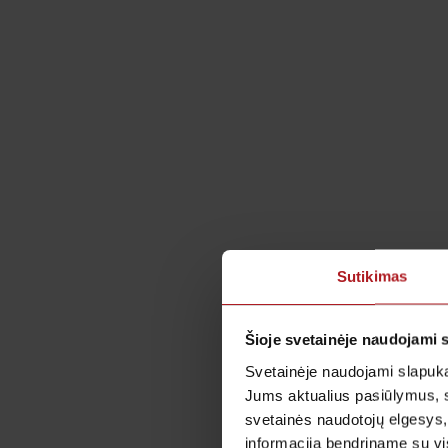
Sutikimas
Šioje svetainėje naudojami 
Svetainėje naudojami slapuka
Jums aktualius pasiūlymus, 
svetainės naudotojų elgesys,
informaciją bendriname su vis