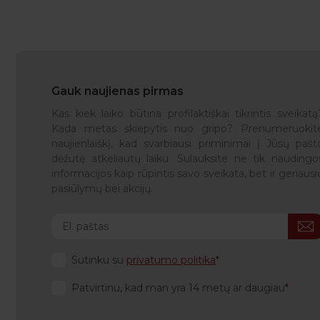
Gauk naujienas pirmas
Kas kiek laiko būtina profilaktiškai tikrintis sveikatą
Kada metas skiepytis nuo gripo? Prenumeruokit
naujienlaiškį, kad svarbiausi priminimai į Jūsų pašt
dėžutę atkeliautų laiku. Sulauksite ne tik naudingo
informacijos kaip rūpintis savo sveikata, bet ir geriausi
pasiūlymų bei akcijų.
Sutinku su
privatumo politika
Patvirtinu, kad man yra 14 metų ar daugiau