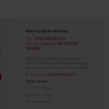
Klientų aptarnavimas
?
Tel.:
+370 700 55 511
Tel.: (iš užsienio)
00-370-37-
e
245330
o
RENATA
s
Skambučiai į klientų aptarnavimo
ų
centro numerį apmokestinami pagal
Jūsų ryšio operatoriaus taikomą tarifą.
El. paštas:
pagalba@anteja.lt
Darbo laikas:
I-V 7:00 – 19:00
VI 09:00 – 13:00
VII: Nedirbame