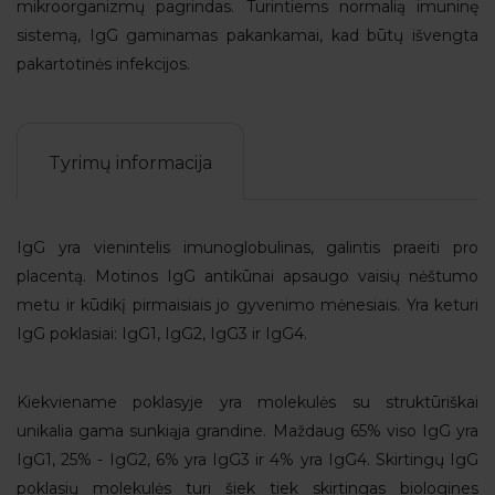
mikroorganizmų pagrindas. Turintiems normalią imuninę
sistemą, IgG gaminamas pakankamai, kad būtų išvengta
pakartotinės infekcijos.
Tyrimų informacija
IgG yra vienintelis imunoglobulinas, galintis praeiti pro
placentą. Motinos IgG antikūnai apsaugo vaisių nėštumo
metu ir kūdikį pirmaisiais jo gyvenimo mėnesiais. Yra keturi
IgG poklasiai: IgG1, IgG2, IgG3 ir IgG4.
Kiekviename poklasyje yra molekulės su struktūriškai
unikalia gama sunkiąja grandine. Maždaug 65% viso IgG yra
IgG1, 25% - IgG2, 6% yra IgG3 ir 4% yra IgG4. Skirtingų IgG
poklasių molekulės turi šiek tiek skirtingas biologines