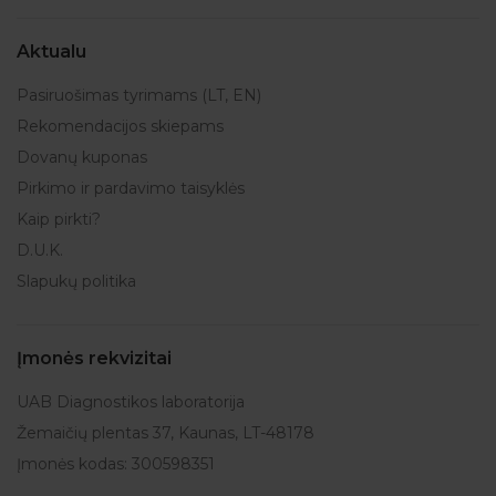
Aktualu
Pasiruošimas tyrimams (LT, EN)
Rekomendacijos skiepams
Dovanų kuponas
Pirkimo ir pardavimo taisyklės
Kaip pirkti?
D.U.K.
Slapukų politika
Įmonės rekvizitai
UAB Diagnostikos laboratorija
Žemaičių plentas 37, Kaunas, LT-48178
Įmonės kodas: 300598351