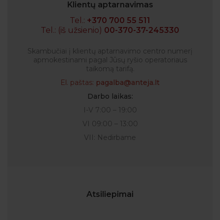
Klientų aptarnavimas
Tel.:
+370 700 55 511
Tel.: (iš užsienio)
00-370-37-245330
Skambučiai į klientų aptarnavimo centro numerį
apmokestinami pagal Jūsų ryšio operatoriaus
taikomą tarifą.
El. paštas:
pagalba@anteja.lt
Darbo laikas:
I-V 7:00 – 19:00
VI 09:00 – 13:00
VII: Nedirbame
Atsiliepimai