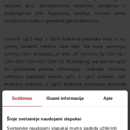
savybes (pvz., komplemento fiksavimo gebėjimas ir
prisijungimas prie fagocitinių ląstelių), kuriuos lemia
struktūriniai sunkios grandinės gama skirtumai.
Izoliuoti IgG3 kaip ir IgG4 trūkumai pasitaiko retai, o šių
tyrimų klinikinė reikšmė nėra aiški. Kai kurie asmenys,
turintys G3m alotipinius „s“ arba „15“ žymenis [ty G3m (s) /
G3m (15) ir G3m (st) / G3m (15, 16) alotipus], taip pat turi IgG3
su užsitęsusias pusinės eliminacijos reakcijas. Virusinės
infekcijos paprastai sukelia IgG1 ir IgG3 poklasio IgG
antikūnų reakcijas, o IgG3 antikūnai pirmiausia atsiranda
infekcijos metu. IgG3 sukeltos atsako reakcijos yra retos.
Sutikimas
Išsami informacija
Apie
Taip pat nėštumo metu dažnai dominuoja IgG1, IgG3 arba
abu, o sumažėjęs IgG3 lygis dažnai siejamas su kitais IgG
poklasio trūkumais.
Šioje svetainėje naudojami slapukai
Svetainėje naudojami slapukai mums padeda užtikrinti