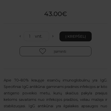
43.00€
Įsiminti
Apie 70–80% kraujyje esančių imunoglobulinų yra IgG.
Specifiniai IgG antikūnai gaminami pradinės infekcijos ar kito
antigeno poveikio metu, kurių skaičius pakyla praėjus
kelioms savaitėms nuo infekcijos pradžios, vėliau mažėja ir
stabilizuojasi. IgG antikūnai yra ilgalaikės apsaugos nuo