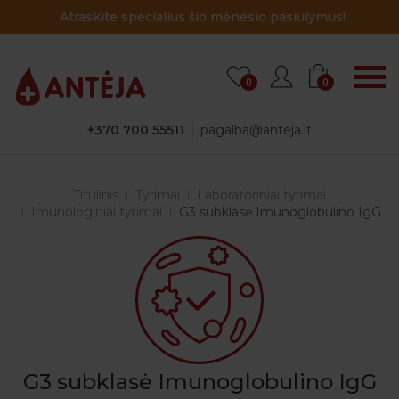
Atraskite specialius šio mėnesio pasiūlymus!
0
0
+370 700 55511
pagalba@anteja.lt
Titulinis
Tyrimai
Laboratoriniai tyrimai
Imunologiniai tyrimai
G3 subklasė Imunoglobulino IgG
G3 subklasė Imunoglobulino IgG