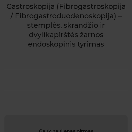
Gastroskopija (Fibrogastroskopija
/ Fibrogastroduodenoskopija) –
stemplės, skrandžio ir
dvylikapirštės žarnos
endoskopinis tyrimas
Gauk naujienas pirmas