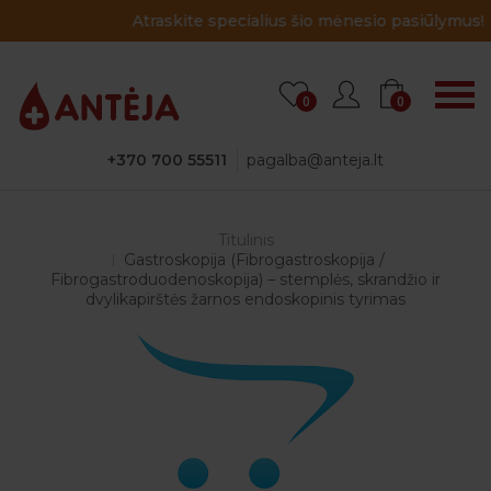
Atraskite specialius šio mėnesio pasiūlymus!
0
0
+370 700 55511
pagalba@anteja.lt
Titulinis
Gastroskopija (Fibrogastroskopija /
Fibrogastroduodenoskopija) – stemplės, skrandžio ir
dvylikapirštės žarnos endoskopinis tyrimas