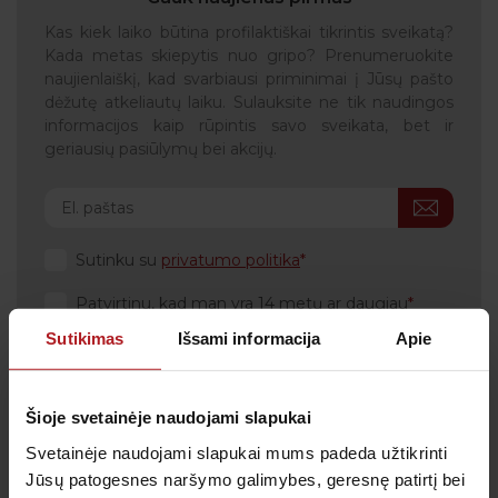
Kas kiek laiko būtina profilaktiškai tikrintis sveikatą?
Kada metas skiepytis nuo gripo? Prenumeruokite
naujienlaiškį, kad svarbiausi priminimai į Jūsų pašto
dėžutę atkeliautų laiku. Sulauksite ne tik naudingos
informacijos kaip rūpintis savo sveikata, bet ir
geriausių pasiūlymų bei akcijų.
Sutinku su
privatumo politika
Patvirtinu, kad man yra 14 metų ar daugiau
Sutikimas
Išsami informacija
Apie
Šioje svetainėje naudojami slapukai
Klientų aptarnavimas
Svetainėje naudojami slapukai mums padeda užtikrinti
Tel.:
+370 700 55 511
Jūsų patogesnes naršymo galimybes, geresnę patirtį bei
Tel.: (iš užsienio)
00-370-37-245330