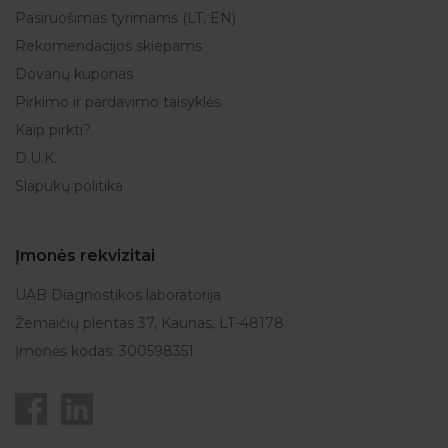
Pasiruošimas tyrimams (LT, EN)
Rekomendacijos skiepams
Dovanų kuponas
Pirkimo ir pardavimo taisyklės
Kaip pirkti?
D.U.K.
Slapukų politika
Įmonės rekvizitai
UAB Diagnostikos laboratorija
Žemaičių plentas 37, Kaunas, LT-48178
Įmonės kodas: 300598351