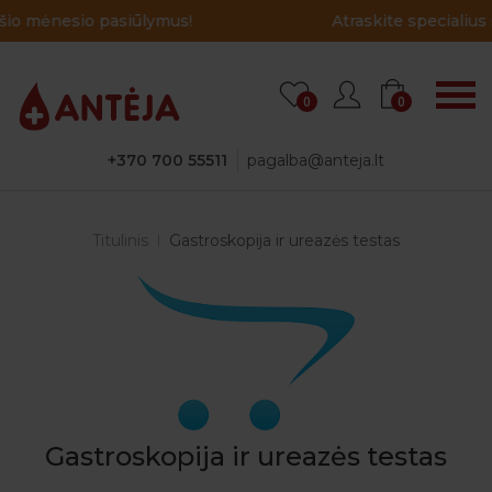
!
Atraskite specialius šio mėnesio pasiūlymus
0
0
+370 700 55511
pagalba@anteja.lt
Titulinis
Gastroskopija ir ureazės testas
Gastroskopija ir ureazės testas