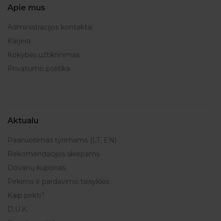
Apie mus
Administracijos kontaktai
Karjera
Kokybės užtikrinimas
Privatumo politika
Aktualu
Pasiruošimas tyrimams (LT, EN)
Rekomendacijos skiepams
Dovanų kuponas
Pirkimo ir pardavimo taisyklės
Kaip pirkti?
D.U.K.