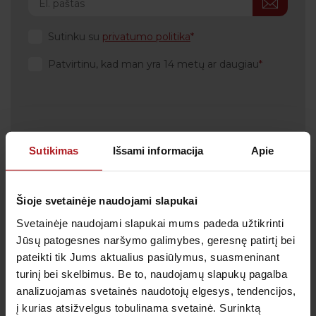
Sutinku su
privatumo politika
Patvirtinu, kad man yra 14 metų ar daugiau
Klientų aptarnavimas
Sutikimas
Išsami informacija
Apie
Tel.:
+370 700 55 511
Tel.: (iš užsienio)
00-370-37-245330
Šioje svetainėje naudojami slapukai
Skambučiai į klientų aptarnavimo centro numerį
Svetainėje naudojami slapukai mums padeda užtikrinti
apmokestinami pagal Jūsų ryšio operatoriaus
taikomą tarifą.
Jūsų patogesnes naršymo galimybes, geresnę patirtį bei
pateikti tik Jums aktualius pasiūlymus, suasmeninant
El. paštas:
pagalba@anteja.lt
turinį bei skelbimus. Be to, naudojamų slapukų pagalba
Darbo laikas:
analizuojamas svetainės naudotojų elgesys, tendencijos,
I-V 7:00 – 19:00
į kurias atsižvelgus tobulinama svetainė. Surinktą